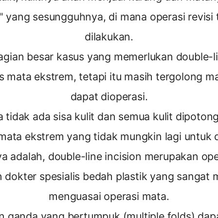
 yang sesungguhnya, di mana operasi revisi t
dilakukan.
bagian besar kasus yang memerlukan double-lin
 mata ekstrem, tetapi itu masih tergolong m
dapat dioperasi.
ka tidak ada sisa kulit dan semua kulit dipotong
mata ekstrem yang tidak mungkin lagi untuk d
ya adalah, double-line incision merupakan op
dokter spesialis bedah plastik yang sangat m
menguasai operasi mata.
tan ganda yang bertumpuk (multiple folds) dap