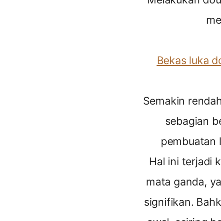
me
Bekas luka d
Semakin rendah 
sebagian be
pembuatan li
Hal ini terjad
mata ganda, yan
signifikan. Bah