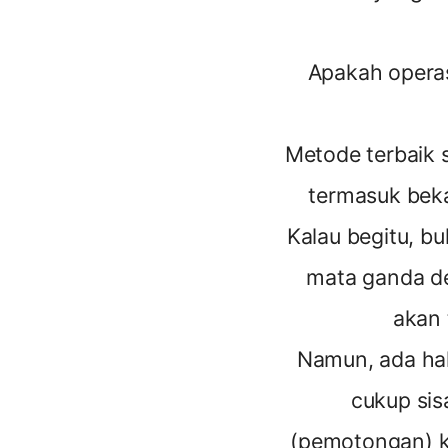
Apakah operas
Metode terbaik s
termasuk beka
Kalau begitu, b
mata ganda de
akan 
Namun, ada hal
cukup sis
(pemotongan) ku