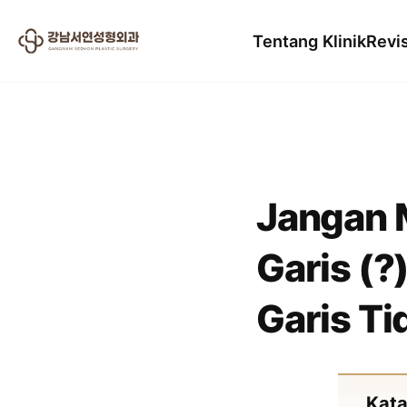
Tentang Klinik
Revi
2024.09.10
Jangan 
Garis (?
Garis Ti
Kata