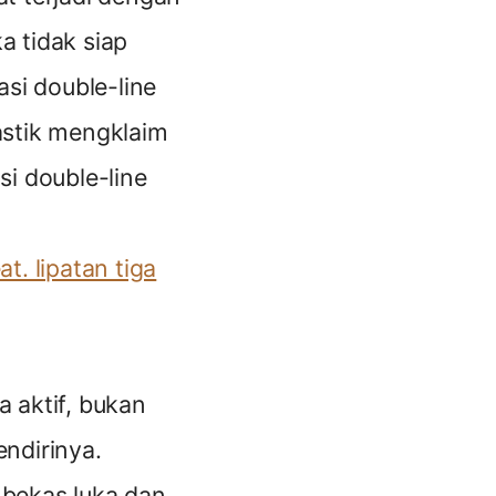
a tidak siap
asi double-line
astik mengklaim
i double-line
t. lipatan tiga
a aktif, bukan
ndirinya.
 bekas luka dan