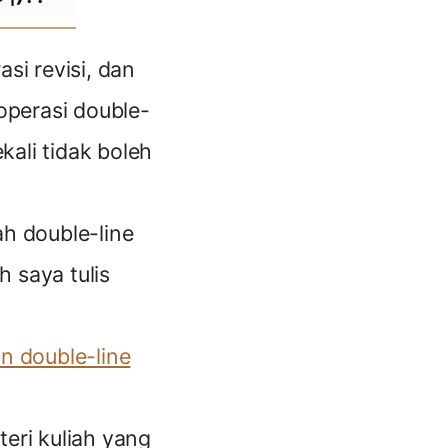
si revisi, dan
operasi double-
kali tidak boleh
ah double-line
h saya tulis
an double-line
eri kuliah yang