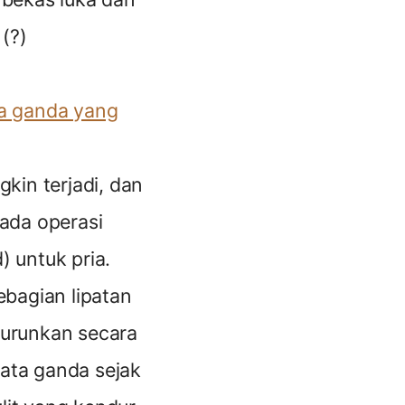
(?)
ta ganda yang
kin terjadi, dan
pada operasi
) untuk pria.
ebagian lipatan
iturunkan secara
mata ganda sejak