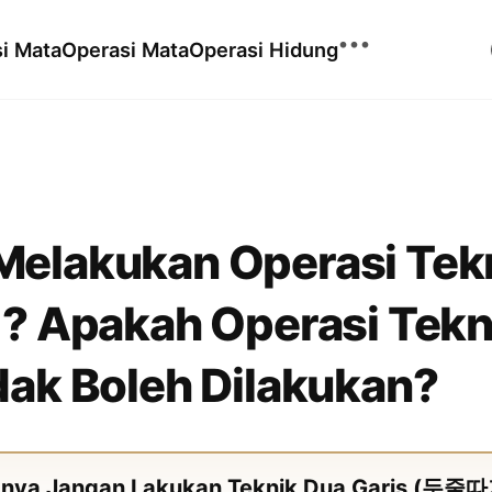
•••
si Mata
Operasi Mata
Operasi Hidung
Cangkok Lemak
Tarik Benang
Melakukan Operasi Tek
Ulthera
Facelift
XERF
Foto Sebelum & Sesudah
)? Apakah Operasi Tekn
Tarik Dahi Endoskopi
Shurink
Video Sebelum &
dak Boleh Dilakukan?
Rejuran Healer
Sesudah
Mosaic 3D
Skin Booster
GIF Sebelum & Sesudah
Cari Kasus Serupa
nya Jangan Lakukan Teknik Dua Garis (두줄