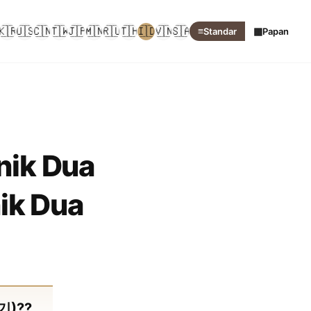
🇰🇷
🇺🇸
🇨🇳
🇹🇼
🇯🇵
🇲🇳
🇷🇺
🇹🇭
🇮🇩
🇻🇳
🇸🇦
≡
▦
Standar
Papan
nik Dua
ik Dua
따기)??