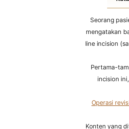
Seorang pasie
mengatakan bah
line incision (
Pertama-tama,
incision in
Operasi revis
Konten yang di