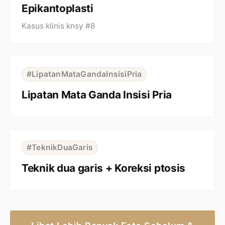
Epikantoplasti
Kasus klinis knsy #8
⇆
BEFORE
AFTER
#LipatanMataGandaInsisiPria
Lipatan Mata Ganda Insisi Pria
⇆
BEFORE
AFTER
#TeknikDuaGaris
Teknik dua garis + Koreksi ptosis