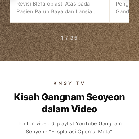
Estetik Korea
Plastik 
Revisi Blefaroplasti Atas pada
Pengumu
Pasien Paruh Baya dan Lansia:
Ganda Ko
Strategi dan Pertimbangan Bedah
1 / 35
KNSY TV
Kisah Gangnam Seoyeon
dalam Video
Tonton video di playlist YouTube Gangnam
Seoyeon "Eksplorasi Operasi Mata".