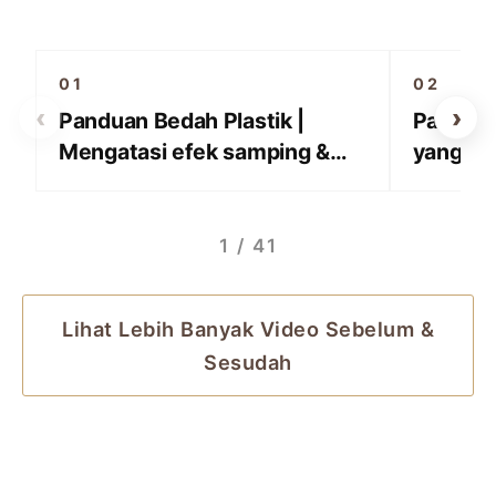
▶
01
02
‹
›
Panduan Bedah Plastik |
Panduan
Mengatasi efek samping &
yang waj
koreksi berlebih ptosis | mata
kelopak
terkejut, mukosa terlihat,
bulu mata terangkat
1 / 41
Lihat Lebih Banyak Video Sebelum &
Sesudah