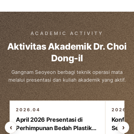
ACADEMIC ACTIVITY
Aktivitas Akademik Dr. Choi
Dong-il
Gangnam Seoyeon berbagi teknik operasi mata
melalui presentasi dan kuliah akademik yang aktif.
3
/3
2026.04
2026
April 2026 Presentasi di
Konfere
‹
›
Perhimpunan Bedah Plastik
Semi As