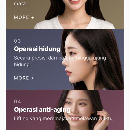
mata
Desain garis natural yang sesuai dengan
proporsi wajah
MORE +
03
Operasi hidung
Secara presisi dari batang hingga ujung
hidung
MORE +
04
Operasi anti-aging
Lifting yang meremajakan melawan waktu