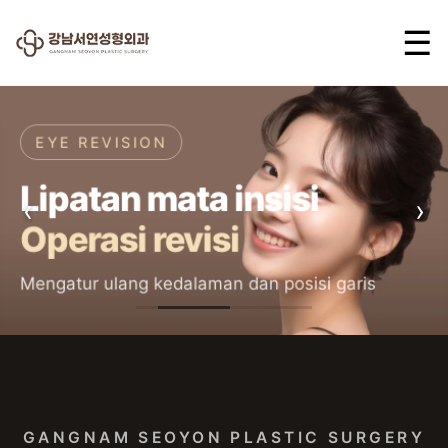
☰
EYE REVISION
Lipatan mata insisi
‹
›
Operasi revisi
Mengatur ulang kedalaman dan posisi garis
Gangnam Seoyon Plastic
GANGNAM SEOYON PLASTIC SURGERY