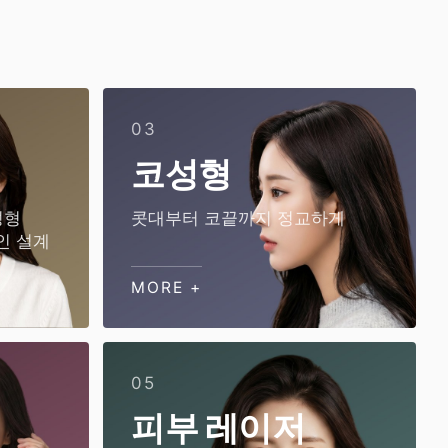
03
코성형
성형
콧대부터 코끝까지 정교하게
인 설계
MORE +
05
피부 레이저