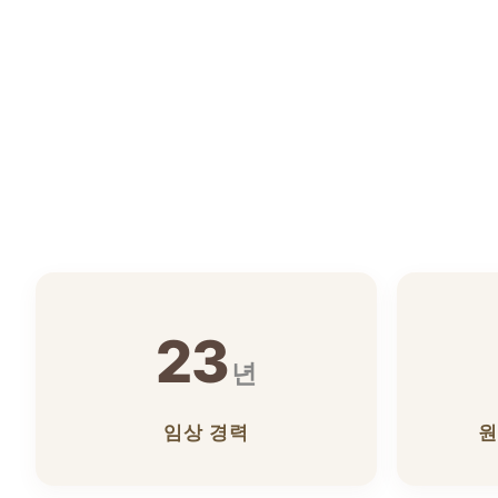
23
년
임상 경력
원