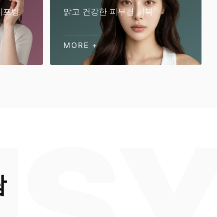
리프팅
맑고 건강한 피부결 회복
MORE +
람