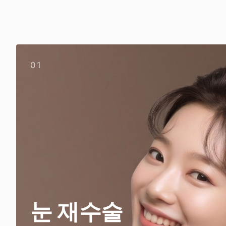
01
눈 재수술