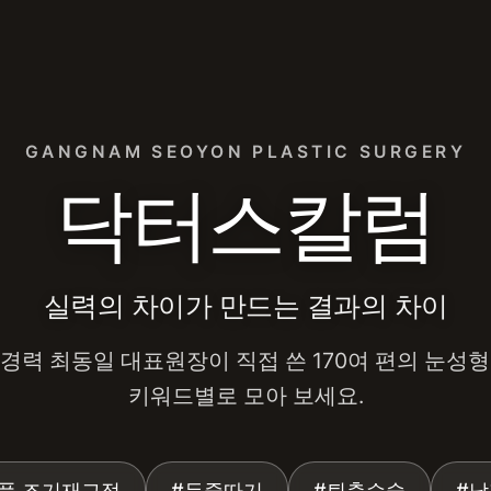
외과 눈성형·쌍꺼풀 재수술·눈매
GANGNAM SEOYON PLASTIC SURGERY
닥터스칼럼
실력의 차이가 만드는 결과의 차이
 경력 최동일 대표원장이 직접 쓴 170여 편의 눈성형
키워드별로 모아 보세요.
풀 조기재교정
#두줄따기
#퇴축수술
#남