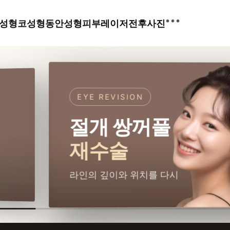
•••
성형
코성형
동안성형
피부레이저
전후사진
EYE REVISION
절개 쌍꺼풀
재수술
라인의 깊이와 위치를 다시