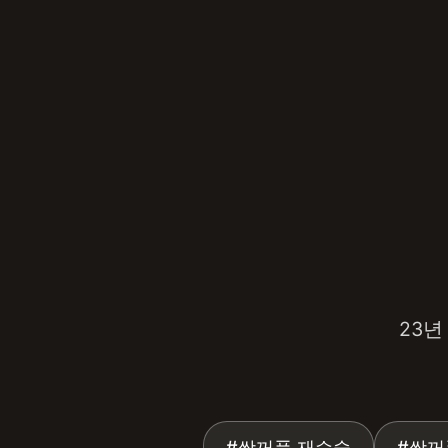
강남서연성형외과 — 강남 성형
23년
#쌍꺼풀 재수술
#쌍꺼