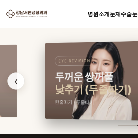
병원소개
눈재수술
눈
EYE REVISION
두꺼운 쌍꺼풀
‹
낮추기 (두줄따기)
한줄따기 · 두줄따기