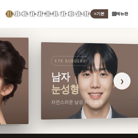
🇰🇷
🇺🇸
🇨🇳
🇹🇼
🇯🇵
🇲🇳
🇷🇺
🇹🇭
🇮🇩
🇻🇳
🇸🇦
≡
기본
▦
메뉴판
EYE SURGERY
남자
›
눈성형
자연스러운 남성 라인 설계