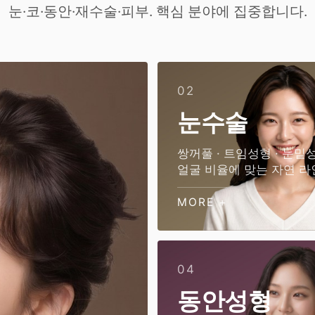
눈·코·동안·재수술·피부. 핵심 분야에 집중합니다.
02
눈수술
쌍꺼풀 · 트임성형 · 눈밑
얼굴 비율에 맞는 자연 라
MORE +
04
동안성형