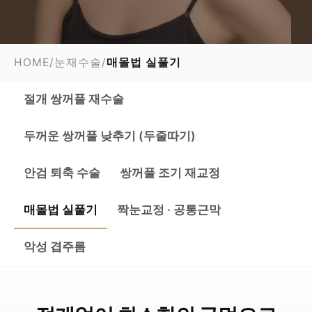
HOME
/
눈재수술
/
매몰법 실풀기
절개 쌍꺼풀 재수술
두꺼운 쌍꺼풀 낮추기 (두줄따기)
안검 퇴축 수술
쌍꺼풀 조기 재교정
매몰법 실풀기
짝눈교정 · 공통근막
악성 겹주름