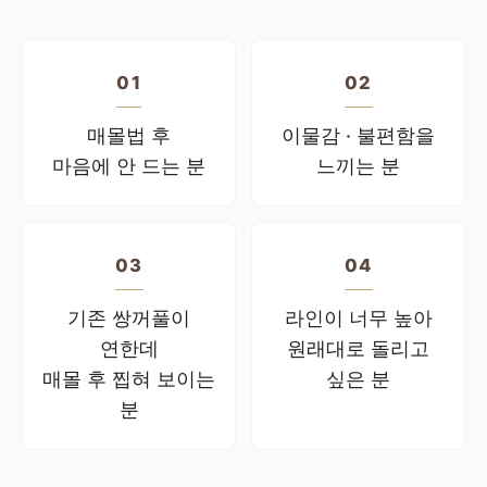
01
02
매몰법 후
이물감 · 불편함을
마음에 안 드는 분
느끼는 분
03
04
기존 쌍꺼풀이
라인이 너무 높아
연한데
원래대로 돌리고
매몰 후 찝혀 보이는
싶은 분
분