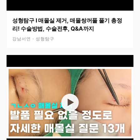
성형탐구 I 매몰실 제거, 매몰쌍꺼풀 풀기 총정
리! 수술방법, 수술전후, Q&A까지
강남서연 · 성형탐구
▶