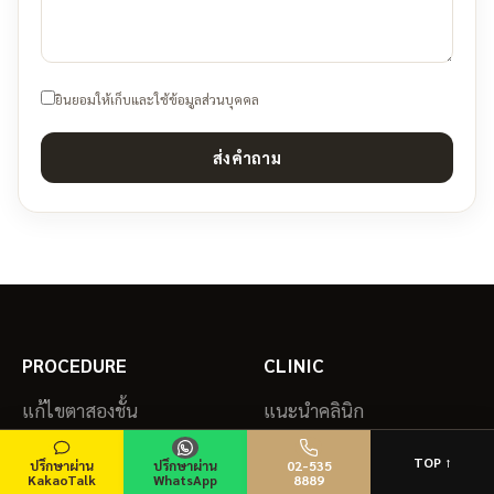
ยินยอมให้เก็บและใช้ข้อมูลส่วนบุคคล
ส่งคำถาม
PROCEDURE
CLINIC
แก้ไขตาสองชั้น
แนะนำคลินิก
ศัลยกรรมตา
ทีมแพทย์
TOP ↑
ปรึกษาผ่าน
ปรึกษาผ่าน
02-535
ศัลยกรรมจมูก
แผนที่และการเดินทาง
KakaoTalk
WhatsApp
8889