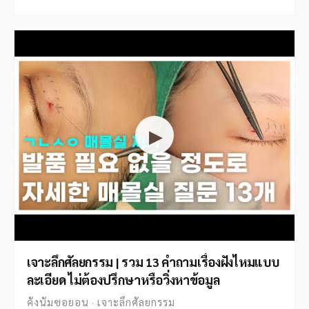
▶
เจาะลึกศัลยกรรม | รวม 13 คำถามเรื่องฝังไหมแบบ
ละเอียด ไม่ต้องปรึกษาหรือวิ่งหาข้อมูล
คังนัมซอยอน · เจาะลึกศัลยกรรม