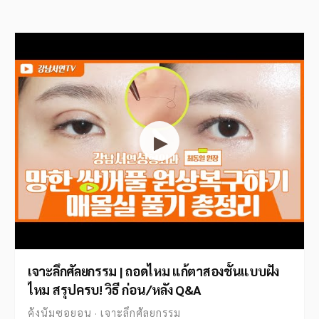
▶
เจาะลึกศัลยกรรม | ถอดไหม แก้ตาสองชั้นแบบฝัง
ไหม สรุปครบ! วิธี ก่อน/หลัง Q&A
คังนัมซอยอน · เจาะลึกศัลยกรรม