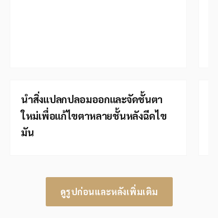
แ
ป
ต
⇆
BEFORE
AFTER
B
นำสิ่งแปลกปลอมออกและจัดชั้นตา
ใหม่เพื่อแก้ไขตาหลายชั้นหลังฉีดไข
แ
มัน
แ
ดูรูปก่อนและหลังเพิ่มเติม