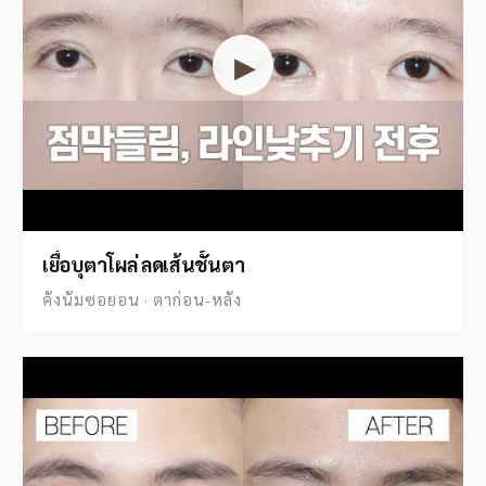
▶
เยื่อบุตาโผล่ ลดเส้นชั้นตา
คังนัมซอยอน · ตาก่อน-หลัง