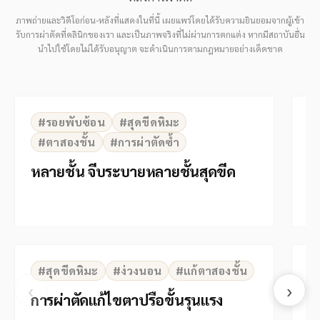
ภาพถ่ายและวิดีโอก่อน-หลังที่แสดงในที่นี้ เผยแพร่โดยได้รับความยินยอมจากผู้เข้า
รับการผ่าตัดที่คลินิกของเรา และเป็นภาพจริงที่ไม่ผ่านการตกแต่ง หากมีสถาบันอื่น
นำไปใช้โดยไม่ได้รับอนุญาต จะดำเนินการตามกฎหมายอย่างเด็ดขาด
⇆
BEFORE
AFTER
B
#รอยพับซ้อน
#สุดขีดหิมะ
#ตาสองชั้น
#การผ่าตัดซ้ำ
หลายชั้น จีบระบายหลายชั้นสุดขีด
ศ
ส
⇆
BEFORE
AFTER
B
#สุดขีดหิมะ
#ง่วงนอน
#แก้ตาสองชั้น
‹
›
การผ่าตัดแก้ไขตาปรือขั้นรุนแรง