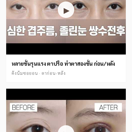
▶
หลายชั้นรุนแรง ตาปรือ ทำตาสองชั้น ก่อน/หลัง
คังนัมซอยอน · ตาก่อน-หลัง