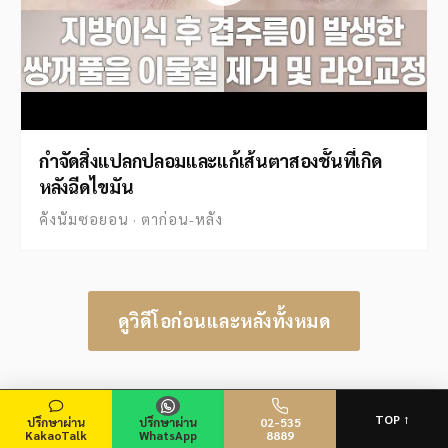
กำจัดสิ่งแปลกปลอมและแก้เส้นตาสองชั้นที่เกิด
หลังฉีดไขมัน
คังนัมซอยอน · ตาก่อน-หลัง
ดูวิดีโอก่อนและหลังทั้งหมด
TOP ↑
ปรึกษาผ่าน
ปรึกษาผ่าน
02-535
KakaoTalk
WhatsApp
8889