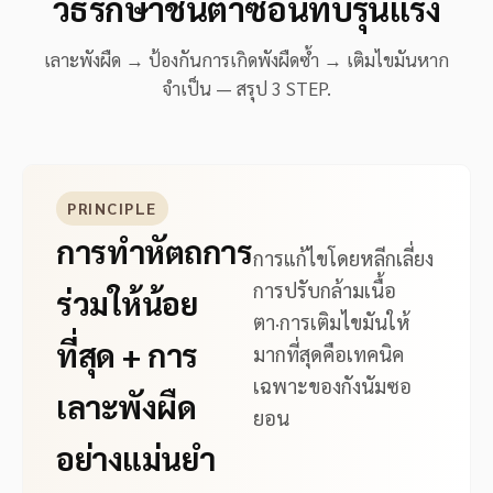
วิธีรักษาชั้นตาซ้อนทับรุนแรง
เลาะพังผืด → ป้องกันการเกิดพังผืดซ้ำ → เติมไขมันหาก
จำเป็น — สรุป 3 STEP.
PRINCIPLE
การทำหัตถการ
การแก้ไขโดยหลีกเลี่ยง
การปรับกล้ามเนื้อ
ร่วมให้น้อย
ตา·การเติมไขมันให้
ที่สุด + การ
มากที่สุดคือเทคนิค
เฉพาะของกังนัมซอ
เลาะพังผืด
ยอน
อย่างแม่นยำ