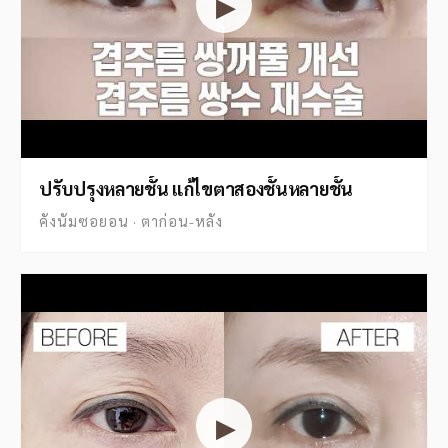
▶
ปรับปรุงหลายชั้น แก้ไขตาสองชั้นหลายชั้น
คังนัมซอยอน · ตาก่อน-หลัง
▶