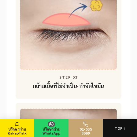
STEP 03
กล้ามเนื้อที่ไม่จำเป็น·
กำจัดไขมัน
TOP ↑
ปรึกษาผ่าน
ปรึกษาผ่าน
02-535
KakaoTalk
WhatsApp
8889