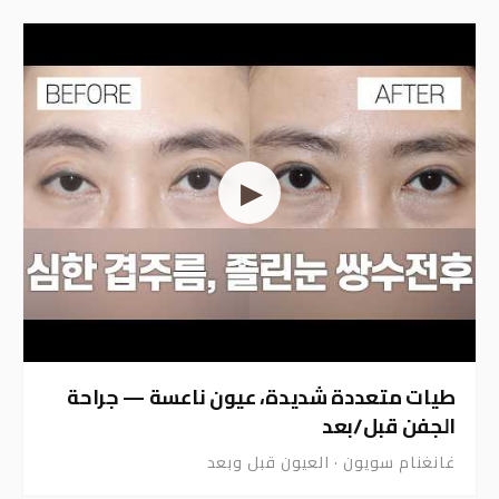
ظهور الملتحمة، خفض الخط
غانغنام سويون · العيون قبل وبعد
▶