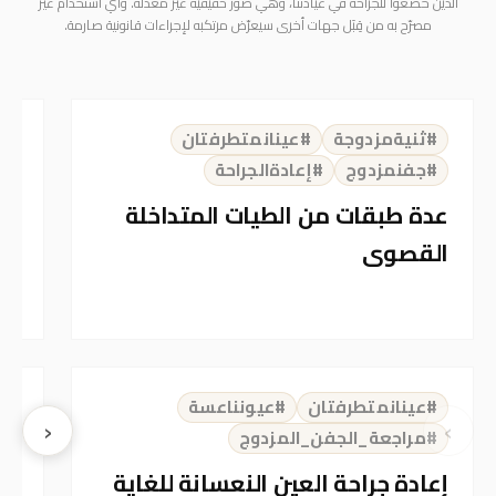
الذين خضعوا للجراحة في عيادتنا، وهي صور حقيقية غير معدّلة. وأي استخدام غير
مصرّح به من قِبَل جهات أخرى سيعرّض مرتكبه لإجراءات قانونية صارمة.
⇆
ER
BEFORE
AFTER
#ثنيةمزدوجة
#عينانمتطرفتان
#
#جفنمزدوج
#إعادةالجراحة
#
عدة طبقات من الطيات المتداخلة
جر
القصوى
تح
⇆
ER
BEFORE
AFTER
#عينانمتطرفتان
#عيونناعسة
#
‹
›
#مراجعة_الجفن_المزدوج
#
إعادة جراحة العين النعسانة للغاية
جر