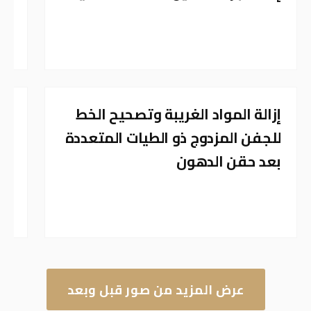
ال
ال
⇆
ER
BEFORE
AFTER
إزالة المواد الغريبة وتصحيح الخط
#
#
للجفن المزدوج ذو الطيات المتعددة
جر
بعد حقن الدهون
لت
ال
عرض المزيد من صور قبل وبعد