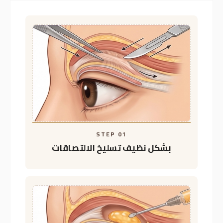
من الإجراءات
اللجوء لتصحيح تدلي
الجفون أو حقن الدهون
المصاحبة +
قدر الإمكان
تسليخ دقيق
STEP 01