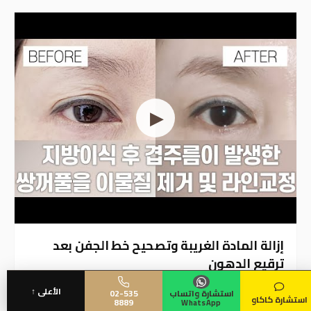
تحسين الطيات المتعددة — تعديل الجفن
متعدد الطيات
غانغنام سويون · العيون قبل وبعد
▶
الأعلى ↑
استشارة واتساب
02-535
استشارة كاكاو
8889
WhatsApp