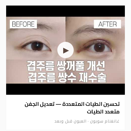
طيات متعددة شديدة، عيون ناعسة — جراحة
الجفن قبل/بعد
غانغنام سويون · العيون قبل وبعد
▶