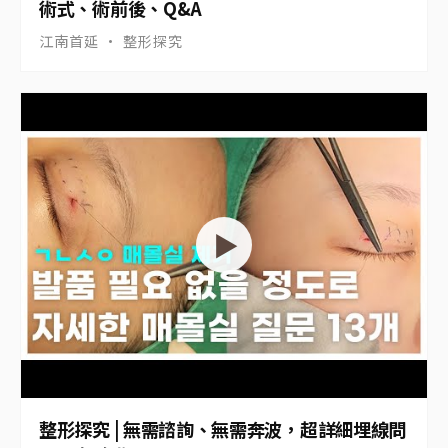
術式、術前後、Q&A
江南首延 · 整形探究
▶
整形探究 | 無需諮詢、無需奔波，超詳細埋線問