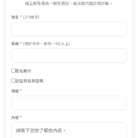
線上解答僅為一般性資訊，無法取代面診與診斷。
姓名 *
(2~5個字)
密碼 *
(用於修改·刪除，4位以上)
匿名顯示
記住姓名與密碼
標題 *
內容 *