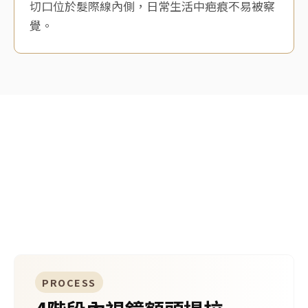
切口位於髮際線內側，日常生活中疤痕不易被察
覺。
METHOD
額頭提拉手術方法
4階段內視鏡輔助精密手術。
PROCESS