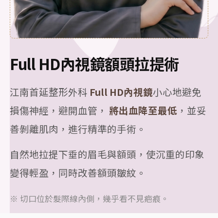
Full HD內視鏡額頭拉提術
江南首延整形外科
Full HD內視鏡
小心地避免
損傷神經，避開血管，
將出血降至最低
，並妥
善剝離肌肉，進行精準的手術。
自然地拉提下垂的眉毛與額頭，使沉重的印象
變得輕盈，同時改善額頭皺紋。
※ 切口位於髮際線內側，幾乎看不見疤痕。