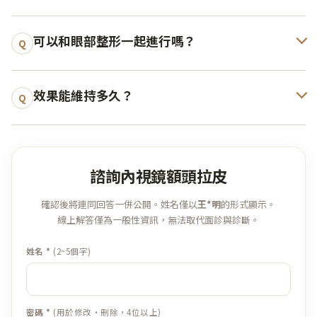
可以和眼部整形一起進行嗎？
Q
效果能維持多久？
Q
諮詢內視鏡額頭拉皮
確認後將連同回答一併公開。姓名僅以
王*明
的形式顯示。
線上解答僅為一般性資訊，無法取代面診與診斷。
姓名 *
(2~5個字)
密碼 *
(用於修改·刪除，4位以上)