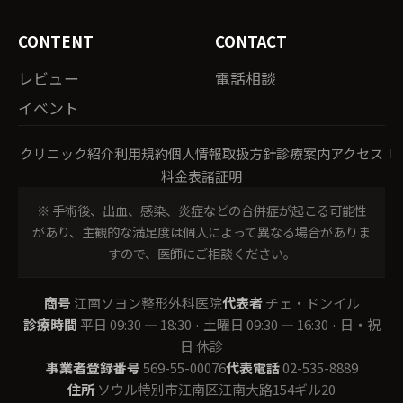
CONTENT
CONTACT
レビュー
電話相談
イベント
クリニック紹介
利用規約
個人情報取扱方針
診療案内
アクセス
料金表
諸証明
※ 手術後、出血、感染、炎症などの合併症が起こる可能性
があり、主観的な満足度は個人によって異なる場合がありま
すので、医師にご相談ください。
商号
江南ソヨン整形外科医院
代表者
チェ・ドンイル
診療時間
平日 09:30 — 18:30 · 土曜日 09:30 — 16:30 · 日・祝
日 休診
事業者登録番号
569-55-00076
代表電話
02-535-8889
住所
ソウル特別市江南区江南大路154ギル20