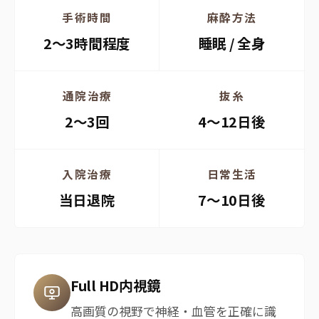
手術時間
麻酔方法
2〜3時間程度
睡眠 / 全身
通院治療
抜糸
2〜3回
4〜12日後
入院治療
日常生活
当日退院
7〜10日後
Full HD内視鏡
高画質の視野で神経・血管を正確に識