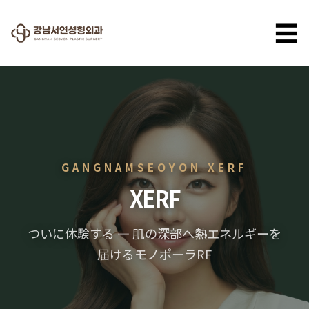
☰
GANGNAMSEOYON XERF
XERF
ついに体験する — 肌の深部へ熱エネルギーを
届けるモノポーラRF