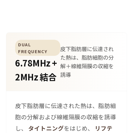
トにしていましたが、XERFは2MHzが加わり、深さ5
～10mmの皮下脂肪層までターゲットにします。
DUAL
皮下脂肪層に伝達され
FREQUENCY
た熱は、脂肪細胞の分
6.78MHz +
解＋線維隔膜の収縮を
2MHz 結合
誘導
皮下脂肪層に伝達された熱は、脂肪細
胞の分解および線維隔膜の収縮を誘導
し、
タイトニング
をはじめ、
リフテ