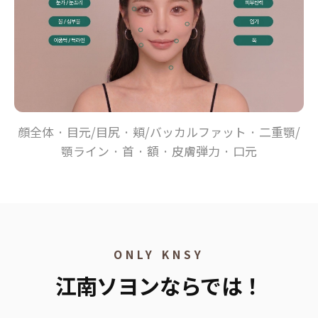
顔全体 · 目元/目尻 · 頬/バッカルファット · 二重顎/
顎ライン · 首 · 額 · 皮膚弾力 · 口元
ONLY KNSY
江南ソヨンならでは！