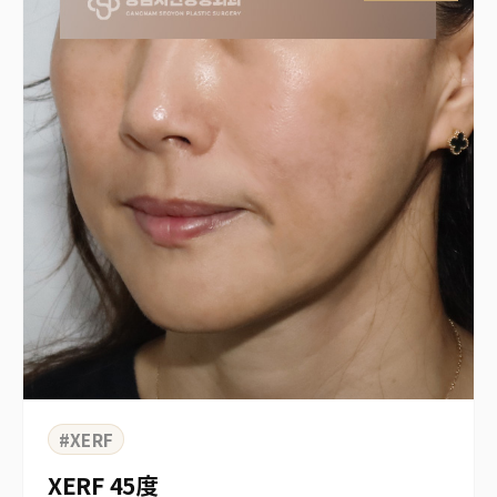
#XERF
XERF 45度