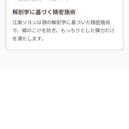
解剖学に基づく精密施術
江南ソヨンは顔の解剖学に基づいた精密施術
で、頬のこけを防ぎ、もっちりとした弾力だけ
を満たします。
METHOD
2つの周波数でより精巧に、よ
り深く
従来の高周波は6.78MHzで浅い真皮層のみをターゲッ