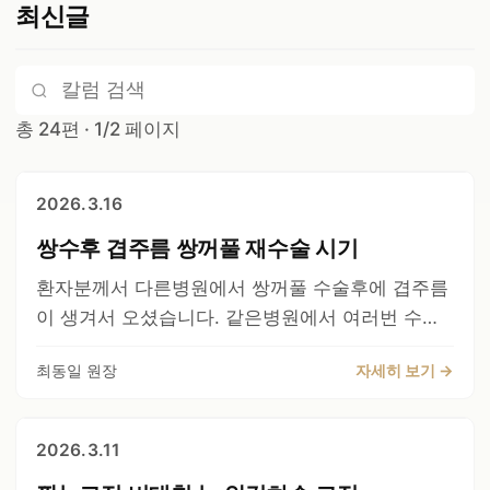
최신글
총 24편 · 1/2 페이지
2026.3.16
쌍수후 겹주름 쌍꺼풀 재수술 시기
환자분께서 다른병원에서 쌍꺼풀 수술후에 겹주름
이 생겨서 오셨습니다. 같은병원에서 여러번 수술
을 받았는데 개선이 되지 않는다고 하셔서 실밥이
최동일 원장
자세히 보기 →
있는 상태로 오셨습니다. 수술직후에 바로 겹주름
이 없어졌습니다. 하지만, 현재 부어있기 때문에 절
개선 위로는 좀더 더 덜 생기는 경향이 있습니다.
2026.3.11
참고로 말씀드리면, 수술직후에는 겹주름이 있으면