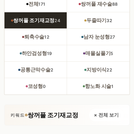
전체
쌍꺼풀 재수술
171
88
쌍꺼풀 조기재교정
두줄따기
24
32
퇴축수술
남자 눈성형
12
27
하안검성형
매몰실풀기
19
5
공통근막수술
지방이식
2
22
코성형
항노화 시술
0
1
쌍꺼풀 조기재교정
× 전체 보기
키워드