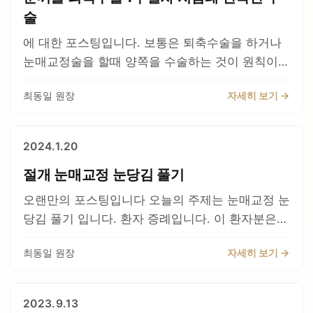
에 바로 알수 있습니다. 수술직후에는 먼저 겹주름
다. 성형외과 전문의인지 부터 확인하시는 것이 좋
수술이다. 숙달된 성형외과 전문의가 할수 있는 수
깨끗한 내부의 눈위 지방을 이용하여 재배치하여
술
이 생기면 안됩니다. 수술직후에 겹주름이 있는 경
겠습니다. 저는 개인적으로 진찰을 할때 환자 상태
술이라고 할수있다.
눈을 잘 뜰수있게 하여주고 재유착을 막아주는 수
우는 두가지인데, 첫번째로는 유착이 잘 박리가 안
에 대한 포스팅입니다. 보통은 퇴축수술을 하거나
를 먼저 봅니다. 피부여유분이 있으면 당연히 흉조
술을 하여줍니다. 1주일째 붓기도 별로 없고, 겹주
되서 입니다. 두번째는 오히려 붓기가 없어서 눈위
눈매교정술을 할때 양쪽을 수술하는 것이 원칙이고
직을 자르는 것을 원칙으로 합니다. 그러나 피부 여
름도 사라졌습니다. 쌍꺼풀 조기교정 3주차 경과입
쪽의 볼륨이 없을 경우 입니다. 이런경우는 드문경
대칭맞추기가 좋습니다. 하지만, 한쪽만 수술하는
유가 없을경우에는 먼저 두줄따기라는 수술을 먼저
니다. 겹주름은 다 사라졌고, 아직 작은붓기와 흉조
우인데, 경험적으로 판단하게 됩니다. 동영상을 보
최동일 원장
자세히 보기 →
경우가 가끔있습니다. 개인적으로 다음과 같을때
하고, 수술중간에 피부가 남으면 잘라내기도 합니
직이 남아있으나 고정도 약하게 바꾸었으니 많이
시면 실밥 뽑았을때 모습입니다. 쌍꺼풀 선 위로 한
합니다. 양쪽 수술후에 조기교정을 할때 a/s로 비
다. 물론 환자에게 말씀은 드립니다. 간혹 피부가
좋아질 것으로 생각됩니다. 수술전, 수술후 입니다.
줄이 더 접힌 것 보이시지요? 이런경우 환자분들이
대칭을 맞출때 어차피 완벽히 대칭을 맞추기 힘들
부족한데 당겨진상태로 고정된경우에는 절개만하
2024.1.20
굉장히 불안해 하실수 있습니다. 또 잘못된거 아닌
때 입니다. 이분의 경우 사진상 우측( 환자의 좌측
고 낮은 고정으로 고정을 풀어주면 라인이 낮아지
가? 수술이 잘못된거 아닌가? 이것이 발생하는 원
절개 눈매교정 눈당김 풀기
눈) 이 더 크게 떠지기 때문에 사진상 좌측(환자의
는 경우도 드물게 있습니다 모든경우에서 해당되지
인을 먼저 말씀드리겠습니다. 수술후에 절개선 밑
우측눈) 이 불편하시다고 하셨습니다. 그러나 사진
는 않은데, 이런 케이스는 흔치 않습니다. 그리고
오랜만의 포스팅입니다 오늘의 주제는 눈매교정 눈
에 붓기가 위에 붓기보다 더 오래갑니다. 다시 말하
상 우측(환자의 좌측눈만) 수술하기를 원하셨습니
피부는 있긴하지만 흉터가 심한경우에는 두줄따기
당김 풀기 입니다. 환자 증례입니다. 이 환자분은
면 윗 붓기가 먼저 빠지게 되는데, 그럼 상대적으로
다. 그러면 한쪽눈에 영향을 미쳤던 헤링의 법칙으
의 경우 수술후에 약간 쭈글거림이 생기는 경우가
다른병원에서 절개눈매교정 수술을 받고 비대칭및
절개선 아래부분이 더 딱딱해 집니다. 그럼 접힐때
로 인해 눈크기가 대칭이 맞을 수 있기 때문입니다.
있습니다. 이럴경우 미리 고지를 하고 수술을 진행
최동일 원장
자세히 보기 →
눈당김이 심하여서 내원하여주셨습니다. 그래서 조
위에를 누르게 되면서 접히게 되는 경우입니다. 이
좀더 확대해서 다르게 찍은 사진입니다. 앞쪽이 약
하게 됩니다. 득과 실을 따져보아야할 부분입니다.
기교정을 하기로 하였습니다. 환자의 우측눈 즉 사
런경우 시간지나면 좋아지는데, 수술자만이 압니
간더 올라가서 그부분이 과교정 되어 보이신다고
그리고 환자분들도 다른 비전문가에게 두줄따기는
진의 좌측눈을 보시면 앞부분이 산처럼 솟아있습니
다. 수술할때 지방재배치및 지방이식이 완벽하게
2023.9.13
합니다. 화살표 에 있는 부분입니다. 수술전 모습을
하지 말라고 들으셨다면, 먼저 의심을 해보실 것이