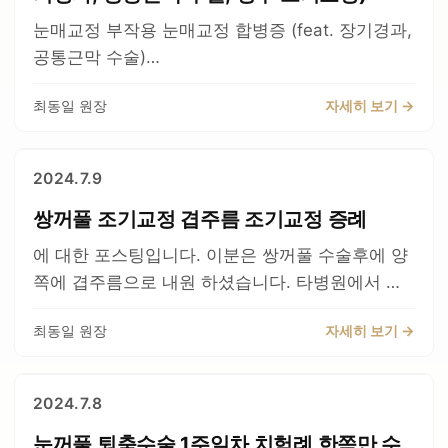
거나, 해서 원치 않은 유착이 발생하게 되면, 그 부
주장할 수도 있을지 모르지요. 두줄따기 실패후 조
눈매교정 부작용 눈매교정 합병증 (feat. 장기경과,
분이 함몰이 발생하면서 겹주름이 발생하게 됩니
기 재교정 (feat. 삼겹.. 이런 겹주름이 발생할 수 있
공통근막 수술)
다. 두번째는 볼륨이 부족한 경우입니다. 상안검쪽
습니다. 이런것이 발생할 경우 그냥 좋아진다고 생
https://blog.naver.com/medicdoctor/221881089
에 조직이 많이 제거 되었거나, 또는 원래 선천적으
각하기보다, 적극적으로 치료를 해야합니다. 두줄
최동일 원장
자세히 보기 →
627 예전에 포스팅한 분의 장기경과다. 그때 당시
로 지방이 부족한 경우 또는 안륜근이 얇은 경우 입
따기를 하면 흉터가 두줄이 생기면서 단차가 생긴
에 이렇게 결막이 많이 노출된 상태로 내원 하셨다.
니다. 그럴경우 겹주름이 발생할 수 있습니다 세번
다(?) 이것또한 아닙니다. 두줄따기 흉터와 낮은 쌍
한쪽이 겹주름이 지고 눈이 잘 안떠지면서 결막이
2024.7.9
째는 눈뜨는 근육에 손상이 있을 경우 입니다. 그럴
꺼풀의 흉터, 절개 쌍.. 라인을 낮추면 낮출수록 이
노출된 모습이다. 수술은 다시 조기교정으로 열었
경우에 눈뜨는 근육의 손상된 부분과 유착이 이루
건 발생하는 것이고, 첫수술에서 특히 남자들 속쌍
쌍꺼풀 조기교정 겹주름 조기교정 증례
을때 눈뜨는 근육이 다쳐 있었다. 그부분을 잘 정리
어져서 그럴 수 있습니다. 그에 맞추어서 수술을 하
꺼풀로 만드는 수술에서는 대부분 발생하게 됩니
를 해주고 공통근막을 사용하여 눈을 잘 뜰수 있게
에 대한 포스팅입니다. 이분은 쌍꺼풀 수술후에 양
게 됩니다. 수술의 원칙은 유착을 잘 풀어주고 다시
다. 이건 피부가 덮혀서 쌍꺼풀이 일부 가려지게 되
교정을 하여 주었다. 수술전 1주일째 1년째 약 2년
쪽에 겹주름으로 내원 하셨습니다. 타병원에서 수
유착이 되지 않게 하여 주는 방식으로 하게 됩니다.
기 때문인데, 쌍꺼풀을 많이 낮출수록 생기게 되는
째 수술은 잘 마무리 되고 완벽한 대칭까지는 아니
술하여 겹주름이 발생하였는데, 거기에 또 지방이
이분의 경우 눈 뜨는 근육의 일부분에 재수술로 인
데, 원래 쌍꺼풀이 있던 사람도 나이가 들어서 피부
어도 90%이상 비슷하다고 생각한다. 이정도면 잘
최동일 원장
자세히 보기 →
식까지 하셨다고 합니다.ㅠ 지방이식은 가끔 필요
한 유착이 있고 약간의 손상이 있던 상태였습니다.
가 처지게 되면 라인위로 처진피부가 생기게 되어
된 수술로 볼수 있다. 공통근막이란 (Conjoint
하기도 하지만, 내부에 있는 지방만 잘 처리해줘도
눈뜨는데는 지장이 없으나, 쉽게 유착이 잘 발생할
단차처럼 보이게 됩니다. 따라서 이건 합병증이 아
fasical sheath)라는 명칭인데 , 눈뜨는 근육 아래
지방이식이 불필요하는 경우가 훨씬 많습니다 수술
수있고 겹주름이 잘 발생합니다. 그리고 쌍꺼풀도
니라 원래 그런것입니다. 오히려 잘 알지 못하는 비
2024.7.8
쪽에 더 깊숙한 곳에 위치한 탄력성있는 조직으로
직후에 바로 겹주름은 사라졌습니다. 내부에 불필
잘 풀릴 수 있습니다. 수술의 성공 여부는 수술직후
전문의의 경우 이렇게 오해할 수도 있을 것 같습니
이것을 이용하는 술기는 고도의 난이도를 요구하는
눈꺼풀 퇴축수술 1주일차 치험례 한쪽만 수
요하게 유착되어있던 이식된 지방을 제거하여주고,