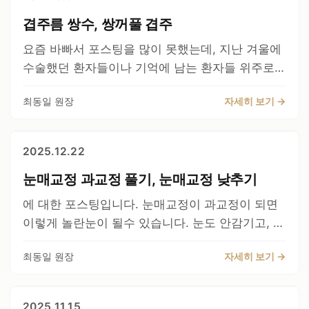
술은 다음과 같이 진행됩니다. 모든 실을 제거하고
분과 다르기에(타병원에서 해서 다를수밖에 없지
알겠으나, 시간이 지나면서 잘 맞을것 같습니다. 간
겹주름 쌍수, 쌍꺼풀 겹주
유착을 제거하고, 눈매교정을 안한상태로 만듭니
요) 다시 디자인을 해서 수술 받으실 계획입니다.
혹 부기때문에 양쪽눈이 2주정도까지 달라보이는
다. 그리고 조직손상이있으면 최대한 복원을 합니
요즘 바빠서 포스팅을 많이 못했는데, 지난 겨울에
경우가 있습니다. 만약 3주이내에 차이가 있으면
다. 그러나 기능적인 부작용은 좋아질지, 더 악화될
수술했던 환자들이나 기억에 남는 환자들 위주로
조기교정이 필요할 수 있습니다. 혹은 부기라고 판
지, 변화가 없을지 알수는 없습니다. 그러나 대부분
포스팅을 해보려고 합니다. 수술전모습 이렇게 겹
단이 되면 의료진의 지시를 꼭 따라 주셔야 합니다.
원래위치로 잘 하면 좋아지는 경우가 훨씬 많습니
최동일 원장
자세히 보기 →
주름이 있는 케이스입니다. . 예전에 쌍꺼풀을 높게
6개월차까지 유지가 된다면 큰 문제없이 회복이 될
다만 보장하지는 않습니다. 그리고 쌍꺼풀의 비대
수술이 되어서 라인을 낮추었는데 그이후에 기존라
것 같습니다. 아직 부어있지만 대칭은 잘 맞는 것
칭이 남으면 6개월 이후에 교정을 하게 됩니다. 왜
인으로도 안접히고 새로 생긴라인으로도 안접히는
같습니다. 계속 경과를 보아야 합니다 간혹 드물지
2025.12.22
냐하면 절개선 자체를 바꿀수가 없기 때문입니다.
케이스입니다. 보통 이런 케이스는 피부가 부족한
만 재발하는 경우도 있기 때문입니다.
수술후 1주일째 모습입니다. 눈뜨기 훨씬 편하고
눈매교정 과교정 풀기, 눈매교정 낮추기
경우가 아주 많고, 주변 조직이 유착이 심하고 흉터
증상도 많이 개선되었다고 하십니다. 저조차도 왜
가 심한 경우가 많습니다. 이런 수술은 당연히 유착
에 대한 포스팅입니다. 눈매교정이 과교정이 되면
기존수술에서 눈매교정을 하셨는지 잘 모를정도였
을 잘 풀어주고, 다시 재유착이 안되게 해주는 것이
이렇게 놀란눈이 될수 있습니다. 눈도 안감기고, 눈
습니다 환자분도 만족해 하셔서 기분이 좋았습니
핵심 기술입니다. 재유착이 되면 삼겹쌍꺼풀이 더
을 살짝만떠도 눈동자가 다 보이게 될정도가 됩니
다. 제거한 실들과 불필요하게 들어간 지방을 제거
생기는 경우도 많습니다. 일단 어느정도 수술이 잘
최동일 원장
자세히 보기 →
다. 첫번째로 중요한것은 오진을 하면안됩니다. 안
하였습니다. 눈을 움직이는 주변조직으로 불필요한
되어있는지 판단은 수술직후에 겹주름이 전혀보이
검하수가 있는 사람이 눈매교정을 해야하고, 가성
조직이 있으면 그로인해 유착이 생겨서 눈뜰때 불
지 않아야 1단계는 성공입니다. 그러나 아주 드물
안검하수인사람이 눈매교정을 하게 되면 이처럼 과
편하게 될 수도 있습니다. 수술전 모습입니다.
2025.11.15