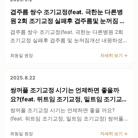
대칭으로 보입니다만 겹주름 해결을 위해서 수술을
꺼풀은 유착을 잘 풀어주고 재유착이 안되게 하는
입니다. 수술 계획은 다음과 같습니다 라인을 낮춘
보다 조기교정의 비율이 높은 수술입니다. 자리잡
하였습니다. 많이 교정이 되었습니다. 눈매교정은
겹주름 쌍수 조기교정(feat. 극한눈 다른병
것이 핵심기술이고 노하우입니다. 여기에서 보통
다. 피부절제를 하지 않고, 유착을 잘 풀어준다 함
을때까지 모양이 계속 변합니다. 눈동자는 맞출수
하지 않았고, 수술중에도 이상소견이 있는지 수술
결과가 갈리게 됩니다.
몰흉터에 해당하는 부분에 주변조직으로 덧대서 흉
원 2회 조기교정 실패후 겹주름및 눈꺼짐 개
있는 수술이지만, 사람은 기계가 아닌탓에 눈동자
동영상도 다 기록용으로 촬영합니다. 환자가 원하
https://youtu.be/YWWFFSayUzQ
터부분을 완화시켜준다--(최대로.. 단 흉터보장은
선)
가 수술하고나서 계속 변할 수 있습니다. 저의 지시
겹주름 쌍수 조기교정(feat. 극한눈 다른병원 2회
시면 보실수는 있지만 드리지는 않습니다. 수술에
불가) 점막들림도 개선한다 (점막들림은 기능적인
를 따라 주시면 어느정도 양쪽을 맞춰드립니다. 그
조기교정 실패후 겹주름 및 눈꺼짐개선 내원하셨을
대한 저작권이 있기 때문입니다. 항상 노력하는 강
문제 없을정도까지만) 수술후 10일정도 된 모습입
러나 어느정도의 미세한 차이는 허용하셔야 합니
때 사진입니다. 환자분이 지방에서 쌍꺼풀 수술을
남서연성형외과가 되겠습니다. 감사합니다.
니다. 보내주신 동영상에 보면 쌍꺼풀 라인위로 미
최동일 원장
자세히 보기 →
다. 제가 기다리라면 기다릴줄 아셔야하고, 제가 조
하셨는데, 거기에서 문제가 생겨서 서울에 있는 다
세하게 주름이 있는 부분이 있습니다. 이것은 흔히
기교정을 하자고 하면 해주셔야 합니다. 최선을 다
른병원에서 조기교정을 하였는데 또 문제가 발생하
두줄따기 이후에 발생하는 겹주름 같은것은 아니고
하는 강남서연성형외과가 되겠습니다.
여서 또 조기교정을 하였는데 눈꺼짐과 겹주름이
2025.8.22
절개선 아래쪽 부기보다 위에가 더 빨리 빠지기 때
발생하셔서 내원하셨습니다. 조기교정의 경우는 쌍
문에 발생하는 것이고 시간지나면 좋아집니다. 비
쌍꺼풀 조기교정 시기는 언제하면 좋을까
꺼풀 자체 라인교정은 불가능하고, 조기교정으로
슷한 사례 링크 아래 참고해주세요
개선이 가능한 것은 겹주름이 발생하였거나, 눈동
요?(feat. 뒤트임 조기교정, 밑트임 조기교
https://blog.naver.com/medicdoctor/222157893
자 크기가 양쪽이 다르거나, 눈동자가 과교정 되었
정)
쌍꺼풀 조기교정 시기는 언제하면 좋을 까요?
648 그리고 혹시라도 진짜 문제가 되는 겹주름은
거나, 또는 눈이잘 안떠지거나 할때 입니다. Q) 쌍
(feat. 뒤트임 조기교정, 밑트임 조기교정) 쌍꺼풀
다음과 같습니다. 타병원에서 두줄따기 수술후에
꺼풀 조기교정에서 쌍꺼풀 교정은 불가능한 이유는
조기교정 시기는 언제 하면 좋을까요? 많은 분들이
실패하신분 제가 조기교정해드렸던 케이스 입니다.
뭔가요? 기존 쌍꺼풀 절개선을 그대로 사용할 수
최동일 원장
자세히 보기 →
물어보시고 학회 발표도 하였습니다. 쌍꺼풀 조기
두줄따기 실패후 조기 재교정 (feat. 삼겹.. 걱정안