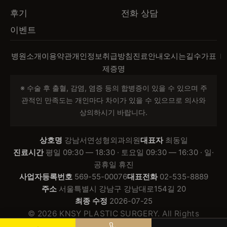
https://blog.naver.com/medicdoctor/223051533
에는 마취제 효과때문에 눈이 다 감기지 않습니다.
많이 약하게 하긴 힘들지만 주변조직을 최대한 끌
후기
전화 상담
802 수술직후 모습입니다. 바로 눈이 편안해지고
수술은 기존 유착을 다 풀어주고, 조직을 원래 위치
어와서 평평하게 하려고 노력을 한덕에 점점 희미
이벤트
눈동자 대칭도 더 맞는것 같습니다 1주일째 실밥
에 잘 놓아준다음에, 재유착이 안되게 하는것이 핵
해지는 것 같습니다. 쌍꺼풀에서 흉터라는 것은 기
뽑을때 모습입니다. 눈매교정을 다 풀어줘도 눈이
심입니다. 꼭 재유착이 안되게 해야지, 재유착이되
존 조직이 많이 남아있을수록 흉터개선이 가능하
병원소개
이용약관
개인정보취급방침
진료안내
오시는길
수가표
잘 떠지고, 환자도 훨씬 편하다고 합니다. 그리고
면 실패합니다. 수술1주일째 모습입니다. 우측(사
고, 재수술은 조직이 없는경우 개선이 안되는 경우
제증명
대칭도오히려 잘 맞습니다. 조기교정은 할 생각이
진상좌측)눈은 정상조직이 좀 남아있는 편이라 처
가 많습니다. 재수술해서 흉터가 좋아지는 경우는
있다면 최대한 빨리 하는 것이 좋으며, 되도록 2주
※ 수술 후 출혈, 감염, 염증 등의 합병증이 있을 수 있으며 주
음부터 모양이 좋지만, 좌측(사진상 우측)눈은 정상
첫수술과 직전 수술에 따라 좌우가 됩니다. 눈매교
이내에 하는 것이 결과가 제일 좋습니다. 3주가 넘
관적인 만족도는 개인마다 차이가 있을 수 있으므로 의사와
조직이 많지 않고, 쌍꺼풀 절개선 아래부분의 조직
정을 한경우 당김증상이 있으면 바로 풀어버리면
어가면 굉장히 부담스러워지고 4주째부터는 수술
상의하시기 바랍니다.
이 윗부분보다 단단하기때문에, 상대적으로 위에가
좋아지는 경우가 대부분이며, 당김증상을 보장하지
이 불가능한 경우가 많습니다. 눈이 훨씬 편해보이
접혀보입니다. 이것은 유착이 생겨서 생긴 주름이
는 않습니다. 간혹 눈매교정 수술했을때 뭔가 자극
고 라인도 더 자연스러워 졌습니다. 수술후 1주일
상호명
강남서연성형외과의원
대표자
최동일
아니라, 절개선보다 위에 부분 볼륨이 없기때문에
이 되었을경우, 증상이 계속 오래 갈 경우도 있기
진료시간
평일 09:30 — 18:30 · 토요일 09:30 — 16:30 · 일·
째라서 그렇지 시간지나면 더 이뻐질 것으로 생각
발생한것으로 절개 라인밑에 조직이 붓기가 빠지면
때문입니다.
공휴일 휴진
됩니다. 오늘의 절개눈매교정 부작용 조기교정 포
저절로 해결이 됩니다. 이부분은 믿고 기다리시면
사업자등록번호
569-55-00076
대표전화
02-535-8889
스팅은 여기서 마치겠습니다.
됩니다. 오늘 내원하신 사진입니다. 수술 10개월째
주소
서울특별시 강남구 강남대로154길 20
사진입니다. 많이 좋아지셨습니다. 다만 아쉬운건
최종 수정
2026-07-25
기존수술때 피부를 너무 많이 절제한 탓에 미세한
© 2026 KNSY PLASTIC SURGERY. All Rights
Reserved.