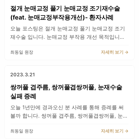
다. 그리고 좌측눈 즉 사진의 우측눈의 앞부분은 라
되었다고 판단되면 이것은 기다려야 합니다. 환자
보면 동영상에 확실히 한쪽이 더 크게 떠지고 눈이
몇 가지가 있습니다. 일반 카페등에서 두줄따기후
절개 눈매교정 풀기 눈매교정 조기재수술
인이 꺾여보이지요 타병원 재수술 받기전에 본원
분들이 불안해 하시면 안됩니다. 그러나 조기 재수
안감기는 것이 보입니다. 눈매교정 과교정으로인한
에 흉터도 심하지 않은데 너무 예민해서 흉터가 심
상담시에 눈매교정은 굳이 불필요해보이고 쌍꺼풀
(feat. 눈매교정부작용개선)- 환자사례
술이 필요한경우는 다음과 같습니다. 쌍꺼풀 절개
퇴축으로 안감길수도 있겠으나, 이것은 반복적인
해졌다는둥 하면서 선동하는 경우가 있습니다. 본
만 하자고 하였는데 타병원에서 눈매교정을 하였던
오늘 포스팅은 절개 눈매교정 풀기 눈매교정 조기
선으로 거의 접히는 느낌이 없이 위에만 접힐때는
수술로 인해서 안감기는 것입니다. 수술직후에는
인의 이전 상태가 어떤지 모르는 경우 또는 기대치
케이스 입니다. 안타까운일입니다. 사실 미적인것
재수술 입니다. 눈매교정 부작용 개선 목적입니다.
조기교정이 필요합니다. 아래 블로그를 참고하여
약간 부어있고 눈도 살짝 커보이긴 하지만, 붓기가
가 너무 높았던 것이겠지요 대부분 수술후가 더 나
은 주관적인 것이라 진단이 다를수 있지요 눈감았
환자분께서 내원하여주셨습니다. 원래 저에게 상담
주세요 쌍수 조기교정 쌍꺼풀 조기재수술 증례 이
빠지면서 보통 맞추어집니다. 수술후 1주일째모습
을 것입니다. 2. 전문가 행세를 하면서 비성형외과
을때 모습입니다. 특히 앞부분(코쪽) 에 함몰흉이
최동일 원장
자세히 보기 →
오셨을땐, 눈매교정이 특별히 필요없어보여서 제가
분은 제가 기다려 달라고 해서 기다리시고 2개월째
입니다. 많이 비슷해졌습니다. 쌍꺼풀 자체의 붓기
전문의 가 두줄따기와 같은 고난도의 수술을 못하
심하여 조직이 많이 제거된 상태인 것 같습니다. 조
할필요 없다고 했는데, 타원에서 수술을 받으셨는
내원하신 모습 보여드리겠습니다. 자세히 보면 예
는 좀더 지나야 하며, 눈안감기는것은 기존상태 수
기 때문에 이 수술을 험담하는 경우 입니다 . 환자
기교정은 보통 1주~3주째에 시행합니다. 비대칭으
데 눈매교정을 하셨다고 합니다. 실밥뽑는날 내원
전보다 많이 좋아진 것을 알수 있습니다. 6개월째
준으로 돌아가게 됩니다. 지속적으로 경과관찰을
를 위하는 척하지만, 오히려 두줄따기는 마지막 단
2023.3.21
로 눈당김이 있고, 라인비대칭 교정은, 디자인 자체
하여 주셨습니다. 그로인해 비대칭이 생기고 눈매
모습입니다. 겹주름이 사라진 모습입니다. 악성 겹
해드릴 예정입니다. 수술전, 수술후 모습입니다. 수
계의 수술이다라는 말을 한다고도 합니다. 그게 아
가 다르기때문에 라인은 비대칭을 남게 됩니다. 라
쌍꺼풀 겹주름, 쌍꺼풀겹쌍꺼풀, 눈재수술
교정 부작용 증상을 호소하셨습니다. 빛번짐, 두통,
주름 쌍꺼풀의 경우 다양한 노하우로 안되게 하여
술이 잘 된것 같습니다.
니라 피부가 부족한데 피부를 자르게 되면 진짜 마
인 비대칭은 추후 다른 재수술을 하여야 합니다. 조
당기는 느낌, 눈부심, 비대칭, 눈이건조하고 따갑
실패 증례
야 하며, 환자는 기다릴 줄 아셔야 합니다. 재수술
지막단계의 수술이 되버리며 더이상 재수술이 불가
기교정의 목적은 눈동자를 비슷하게 보이게 하는
고...등등등.. 특히 사진상 좌측눈 환자의 우측눈이
을 하셨는데도 바로 결과가 안나타나면 멘붕이 오
능 하게 됩니다. 3. 그리고 잘된사람은 대부분 만족
오늘 1년만에 경과오신 분 사례를 통해 증례를 써
것에 포커스를 맞추게 됩니다. 6개월 이후에 할수
문제였습니다. 좌측의 화살표에 보면 바깥쪽에 주
는 경우도 있지만, 담당의를 믿고 지시를 잘 따라
한다는 정도만 하고 끝나거나 간단히 후기 쓰는 경
볼까 합니다. 쌍꺼풀 겹주름, 쌍꺼풀겹쌍꺼풀, 눈재
도 있지만, 그럴경우 퇴축수술이라는 또다른 수술
름이 하나 져있고, 우측의 화살표는 눈매교정이 과
주시면 좋은 결과를 얻을 것으로 생각됩니다. 하지
우도 있지만, 인터넷에 오래 글쓰지 않습니다. 간혹
수술 실패 증례 로 정의해 보겠습니다. 이 환자의
을 하여야 하고 일이 커지게 됩니다. 눈매교정 조기
교정되어 세모 모양으로 되어있습니다. 그리고 환
만, 조기교정을 해야 하는 경우라면, 담당선생님과
최동일 원장
자세히 보기 →
두줄따기와 같은 고난도 수술에 실패 하거나, 개인
한쪽 눈 사진입니다. 점막이 심하게 들려있고, 쌍꺼
교정은 눈매교정했던부분을 잘 풀어주는데 목적이
자의 좌측눈도 겹주름이 여전히 접혀잇었습니다.
상의하셔서 바로 진행을 하셔야 합니다. 이 판단은