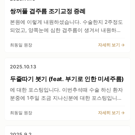
게 피부가 많이 얇으면 약간 접히는경향도 있으나,
교정이 될 수 있습니다. 수술한지 얼마 안되었을때
대부분은 전혀 접히지 않고, 약간 접히더라도 절개
쌍꺼풀 겹주름 조기교정 증례
는 이처럼 눈매교정을 풀면 금방 내려옵니다. 이런
선으로 무조건 다 접히고 약간 주름처럼 접히는정
수술은 수술후 2~3주 정도에 풀면 됩니다. 그러나,
본원에 이렇게 내원하셨습니다. 수술한지 2주정도
도는 괜찮습니다. 그러나 주름처럼 접히지 않고, 원
문제는 이것이 골든타임을 지난경우 입니다 1개월
되었고, 양쪽눈에 심한 겹주름이 생겨서 내원하였
래 처음처럼 접히면 수술이 실패한 것입니다. 아직
이상 지날경우, 조기교정의 시기를 놓치게 되면, 이
습니다. 특히 환자의 우측눈이 심한 겹주름이 있습
1주일째라 부기가있고 사진상 우측이좀더 부어있
제 퇴축수술을 하게 됩니다. 퇴축이 무엇이냐하면,
최동일 원장
자세히 보기 →
니다. 유착을 모두 풀고, 재유착이 되지 않도록 수
습니다. 시간지나면서 좋아집니다. 하지만 핵심은
정상 눈은 검은눈동자가 1~2mm가리고 있어야 하
술을 시행하였습니다. 조기교정은 당연히 현재라인
겹주름이 바로 안생기는 것입니다. 간혹 드물지만,
지만, 눈꺼풀이 눈동자를 1~2mm 가리지 못하고,
그대로 수술을 하는데 라인자체가 다르기때문에 추
수술직후에 주름처럼 살짝 생기는 경우도 있습니
2025.10.13
위에 사진처럼 놀란눈처럼 다 보이는 것입니다. 그
후에 라인이 다를경우 비용이 발생됨을 설명드리고
다. 눈에 힘을 주면 주름이 더 크게 생기는 경우도
리고 그것을 낮추는 것이 퇴축수술입니다. 이렇게
두줄따기 붓기 (feat. 부기로 인한 미세주름)
수술을 하게 됩니다. 수술후 2개월25일째 모습입
있는데, 그런건 절개선주변 부기랑 딱딱한 흉터때
과하게 떠진상태가 퇴축된 상태라고 볼수 있습니
니다. 겹주름은 당연히 좋아졌습니다만, 라인자체
문에 1~3개월째는 심해지는 경우도 있습니다. 절
에 대한 포스팅입니다. 이번추석때 수술 하신 환자
다. 이처럼 눈동자가 위에 가리고 있어야 개선이 된
가 다르기때문에 여전히 라인은 다릅니다. 추후에
개선 주변은 접히지 않고, 다른데 주름이 접히는 건
분중에 1주일 조금 지나신분에 대한 포스팅입니다
모습입니다. 이 환자의 경우 사진상 좌측눈이 과하
6개월 이후에 부기가 빠지는것을 확인하고 라인교
개선되지 않습니다. 그런건 조기교정으로 풀어주어
실장통해서 연락이 왔다고 해서 불안해 하시는 것
게 떠집니다. 수술후 모습입니다. 다른 영상도 참고
정이 필요하면 해야겠습니다. 아직 3개월도 안된시
최동일 원장
자세히 보기 →
야 합니다.
같아서 비슷한 사례를 보면서 설명을 드리고자 합
해주세요 https://youtu.be/d-PXjeekTq0 이내용
점이라 흉살이 올라오긴해도 겹주름은 잘 개선된
https://blog.naver.com/medicdoctor/223561267
니다. 수술전 모습을 보면 함몰흉터도 심하고 라인
은 2022년 눈성형연구회 학술심포지엄에서 강연
모습입니다. 현재 기존절개선이 달라서 라인은 비
266 관련된 포스팅은 여기에 있습니다. 겹주름 쌍
이 소세지 느낌에다가 점막도 많이 들려있는 모습
한 내용에서 발췌하였습니다. 이 수술은 다른수술
2025.9.2