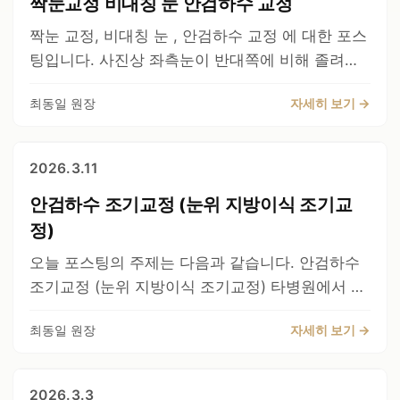
짝눈교정 비대칭 눈 안검하수 교정
유착이 안풀어졌을가능성이 높습니다. 따라서 수술
직후에는 겹주름이없어야 됩니다. 하지만, 수술직
짝눈 교정, 비대칭 눈 , 안검하수 교정 에 대한 포스
후에도 겹주름이 있는경우는 절개선 위로 피부조직
팅입니다. 사진상 좌측눈이 반대쪽에 비해 졸려보
이 아주 얇은 경우에는 살짝 접힐수도 있습니다만
입니다. 라인도 상대적으로 높아보이고요 타병원에
그런경우는 아주 드뭅니다. 한달째 모습입니다. 앞
최동일 원장
자세히 보기 →
서 수술을 수차례 받으셨다고 하는데, 교정이 계속
부분이 흉살이 올라오면서 주름이 접히는 경우도
안되었다고 하셔서 내원하셨습니다. 보통 단순히
있습니다. 이런경우 시간이 지나면 좋아질 가능성
검막만 전진시키거나 하면 재발이 많기 때문에 다
2026.3.11
이 높습니다. 10개월째 모습입니다. 겹주름은 다 사
른수술이 필요한 경우가 많습니다. 수술은 양쪽을
라졌습니다. 다만 흉터때문에 라인이 고르지 못합
안검하수 조기교정 (눈위 지방이식 조기교
진행하였으며 대칭이 잘 맞습니다. 수술전에 설명
니다. 보통 조기교정의 경우 기존라인을 그대로 써
드렸을때 부기가다르게 빠질수있다고 말씀드리고,
정)
야 하기 때문에 라인교정은 6개월째 이루어집니다.
수술직후에는 사진상 좌측이 더 커보일수 있다고
오늘 포스팅의 주제는 다음과 같습니다. 안검하수
보통 비용이 새로 발생하게 됩니다. 따라서 라인교
말씀드렸습니다. 그러나 환자분의 경우는 사진상
조기교정 (눈위 지방이식 조기교정) 타병원에서 눈
정은 다시 하게 됩니다. 보통 이렇게 라인이 고르지
좌측눈(실제로는 환자의 우측눈)이 중간에 더 부어
매교정을 하고, 지방이식을 하셨다는 분입니다. 특
못한이유는 여러가지가 있습니다. 흉터가 심할때
보인다고 불안하시다고 연락이 온적이 있습니다.
최동일 원장
자세히 보기 →
히 사진상 우측눈이 졸려보입니다. 환자분이 말씀
쌍꺼풀 디자인이 잘 뻗어나가는 방향대로 안될때
환자분이 보내주셨던 사진에 보면 약간 그래보이기
하시는 증상은 다음과 같습니다. 눈매교정 수술후
보통 이 두가지 때문인데, 이미 다른 병원에서 수술
도 합니다. 하지만, 1주일차 사진에는 대칭이 잘 맞
에 눈이 당기고 압박감이 있다고 하십니다. 보통 수
된 쌍꺼풀 디자인자체가 제가 통상적으로 하는 부
2026.3.3
는 것을 볼수 있습니다. 물론 부기는 더 빠져봐야