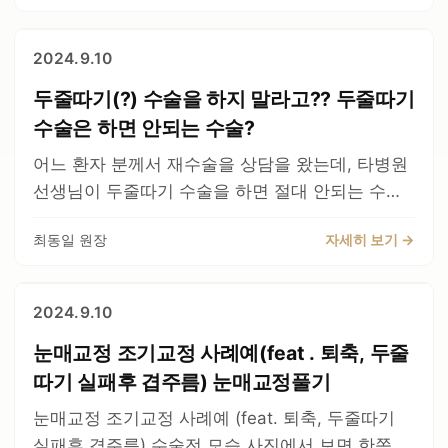
밖에 없기 때문입니다. 만약 수술한지 얼마 안된상
교정시기는 보통 늦어도 1개월(약 30일이내) 하는
하셔도 됩니다! 시간지나면서 많이 좋아질것입니
태에서 새로 절개선을 넣으면, 새로 절개선 넣은곳
게 좋고 대부분 2주이내에 하는 것이 제일 좋다고
다. 그리고 수술후에 토안등이 일시적으로 발생하
2024.9.10
과 이전 절개선 사이에 조직에는 피가 통하지 않게
볼 수 있습니다. 그리고 대부분 눈매교정 을 조기교
는 것은 수술을 많이 하신분일수록 눈을 감는 근육
되어 살이 괴사가 됩니다. Q) 쌍꺼풀 은 언제 교정
두줄따기(?) 수술을 하지 말라고?? 두줄따기
정하는 경우가 제일 많습니다. 왜냐하면 현재 절개
이 이미 약해진 상태이기 때문입니다. 회복되는데
이 가능한가요? 6개월 이상 지나야 가능합니다. 수
선을 그대로 할수 밖에 없기 때문입니다 새로 절개
수술은 하면 안되는 수술?
시간이 걸립니다.
술전 모습 수술후 라인이 접히고 꺼진부분이 사라
선을 넣으면 잘못하면 현재절개선과 새 절개선 사
어느 환자 분께서 재수술을 상담을 왔는데, 타병원
진 모습 Q) 쌍꺼풀에 함몰된 꺼진 부분은 지방이식
이의 피부가 썩어서 괴사 되기 때문입니다. 다른 병
선생님이 두줄따기 수술을 하면 절대 안되는 수술
이 필요한가요? 그런경우도 있지만 아닌경우가 더
원에서 수술하시고 내원하신 분입니다. 눈뒤밑트임
이라고 했다고 합니다. 일단 이 두줄따기란 명칭이
많습니다. 위 환자분은 지방이식을 하지 않았습니
이 과하게 되고, 눈이 안떠진다고 하셔서 내원하여
최동일 원장
자세히 보기 →
익숙하지 않으신 분들을 위해 예전에 썼던 블로그
다. 수술이 잘 되어서 다행입니다. 그러나 환자분께
주셨습니다. 보통 쌍꺼풀교정은 지금은 안되지만,
를 먼저 참고해주세요 두줄따기 두꺼운 쌍꺼풀 재
서는 원래 낮은 라인을 원하셨다고 하는데, 처음 수
눈이 너무 충혈되고 불편하신데다가 눈이 안떠짐을
수술 소세지 쏘세지 .. 2016년도 학회에서 강의했
술한 병원에서 피부를 많이 자르셨다고 합니다. 그
2024.9.10
호소하고 계셔서 이부분을 개선을 원하셨습니다.
던 내용을 바탕으로 2018년도에 블로그에 썼던 내
건 6개월 이후 모양을 보고 수술여부를 판단해야
수술후 실밥을 제거한 모습입니다. 멍도 많이 빠지
눈매교정 조기교정 사례예(feat . 퇴축, 두줄
용 과연 두줄따기 수술은 절대 하면 안되는 수술일
합니다. 피부가 많이 부족한 상태인데, 조기교정을
고 눈동자도 대칭이 잘 맞습니다. 과하게 내린 밑트
까요? 제일 좋은 방법은 위에 블로그에 적어 놨지
따기 실패후 겹주름) 눈매교정풀기
3회정도 하게되었기에 절개선 주변으로 흉살이 좀
임도 잘 복원을 하였습니다. 밑트임이 필요한 케이
만, 기존 흉터를 포함해서 흉조직을 잘라내고 라인
올라올수 있습니다 그것때문에 라인이 꺾여보이거
눈매교정 조기교정 사례예 (feat. 퇴축, 두줄따기
스는 많지 않은데, 너무 무리한 선택을 하신것은 아
을 낮추는 것입니다. 그럼 당연히 흉터를 잘라내고
나 일시적으로 앞부분이나 뒷부분에 작은 겹주름처
실패후 겹주름) 수술전 모습 사진에서 보면 한쪽에