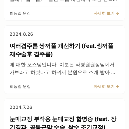
닌가 하는 걱정이 있습니다.
건강한 조직갖고 쌍꺼풀을 만드는게 제일 좋지 않
럼 발생할수 있습니다. 이런건 시간지나면 좋아지
라인이 겹주름이잡혀있다. 아래쪽 화살표가 새로
https://youtu.be/PyiOU-R3dEM 수술이 잘 되서
을까요? 당연히 흉터도 한줄로 남고 고정도 약하게
니 걱정안하셔도 됩니다, 보통 수술전에 설명을 드
최동일 원장
자세히 보기 →
만든 절개선 윗쪽 화살표가 예전 수술 절개선인데,
다행입니다. 그러나 쌍꺼풀의 미세한 차이는 6개월
하면서 !! 그런데 주의할 점이 있습니다. 라인을 낮
립니다.
예전 수술절개선으로 다시 재유착이 되어 삼겹쌍꺼
이후에 교정이 가능합니다. 이런것은 이미 절개선
추기에 피부 여유분이 없는 사람 이 피부 절제(잘라
풀이 된 것이다. 그리고 눈도 과하게 떠진다 이처럼
이 약간 다르기 때문입니다.
2024.8.26
내기)를 하는 경우, 피부가 부족해 져서 더 이상 재
환자의 좌측눈 영상상 우측이 눈뜰때 과하게 떠지
수술이 안되는 진짜 극한눈 이 되어버립니다 . 물론
여러겹주름 쌍꺼풀 개선하기 (feat.쌍꺼풀
는 퇴축증상및 겹주름이 발생하고 있다. 이처럼 수
두줄따기를 하게되는 케이스도 극한눈인 경우가 대
술직후에 바로 겹주름이 발생 안하는 것이 필요하
재수술후 겹주름)
다수이지만, 그래도 수술이 가능한 극한눈이지요.
다. 가장 안정적이다. 재수술의 원칙은 유착을 잘
에 대한 포스팅입니다. 이분은 타병원원장님께서
하지만, 피부여유분이 없는데 피부를 다 잘라내버
풀어주고 다시 유착이 안되게 하여 주는 것이다. 그
가보라고 하셨다고 하셔서 본원으로 소개 받아 오
리면 수술이 불가능한 극한눈이 되어버립니다. 그
리고 조기교정에서는 눈크기 맞춰주고, 겹주름 안
신 분이십니다. 타병원 선생님께서 책임감을 갖고
리고 또한가지는 두줄따기는 눈성형에 통달한 사람
생기게가 목표이고 쌍꺼풀 교정은 하지 않는다. 6
최동일 원장
자세히 보기 →
본원을 소개시켜주셨습니다. 누구나 각자의 전문분
정도로 숙달된 성형외과 전문의 여야 할정도의 수
개월째 모습이다. 모양도 좋고 겹주름도 발생하지
야가 있는 것인데, 본원에 소개시켜주셔서 감사드
술 입니다. 그렇지 못할경우 겹주름등이 심하게 발
않고 흉터도 좋은편이다. 수술이 잘 된것 같아서 너
립니다. 환자분께도 최선을 다해주기로 약속하였습
생하거나 여러가지 합병증이 생길 수 있습니다. 이
2024.7.26
무 기분이 좋다. 수술전 수술후
니다. 눈꺼풀위에 볼륨이 없고, 겹주름이 접혀 있습
러한 합병증에 대비를 못하는경우 두줄따기 수술을
눈매교정 부작용 눈매교정 합병증 (feat. 장
니다. 이런경우 다양한 원인이 있는데, 첫번째로는
안하는게 차라리 낫습니다 . 어쩌면 성형외과 전문
특정 유착이 된 경우 입니다. 조직사이에 손상이 있
기경과, 공통근막 수술, 쌍수 조기교정)
의가 아닌분이 두줄따기 수술을 못하기에 그렇게