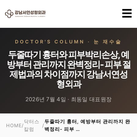
☰
DOCTOR'S COLUMN · 눈 재수술
두줄따기 흉터와 피부박리손상, 예
방부터 관리까지 완벽정리- 피부 절
제법과의 차이점까지 강남서연성
형외과
2026년 7월 4일 · 최동일 대표원장
닥터스
두줄따기 흉터, 예방부터 관리까지 완
HOME
/
/
칼럼
벽정리- 피부 …