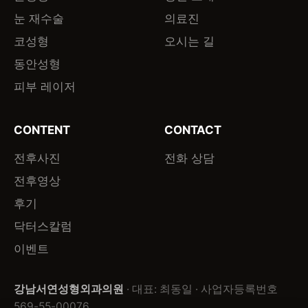
눈 재수술
의료진
코성형
오시는 길
동안성형
피부 레이저
CONTENT
CONTACT
전후사진
전화 상담
전후영상
후기
닥터스칼럼
이벤트
강남서연성형외과의원
· 대표: 최동일 · 사업자등록번호
569-55-00076