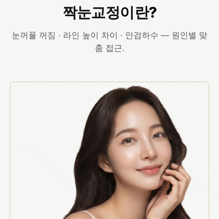
짝눈교정이란?
눈꺼풀 꺼짐 · 라인 높이 차이 · 안검하수 — 원인별 맞
춤 접근.