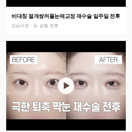
비대칭 절개쌍꺼풀눈매교정 재수술 일주일 전후
강남서연 · 눈 성형 전후
▶