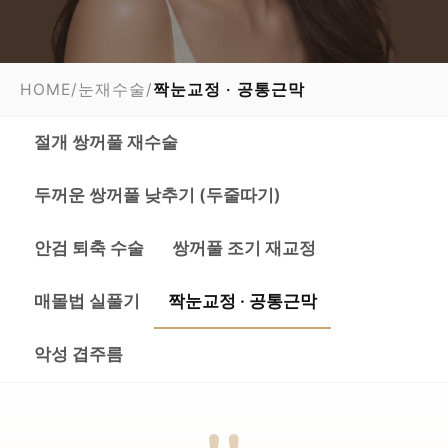
HOME
/
눈재수술
/
짝눈교정 · 공통근막
절개 쌍꺼풀 재수술
두꺼운 쌍꺼풀 낮추기 (두줄따기)
안검 퇴축 수술
쌍꺼풀 조기 재교정
매몰법 실풀기
짝눈교정 · 공통근막
악성 겹주름