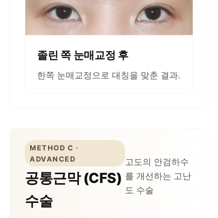
졸린 쪽 눈매교정 후
한쪽 눈매교정으로 대칭을 맞춘 결과.
METHOD C ·
ADVANCED
고도의 안검하수
공통근막 (CFS)
를 개선하는 고난
도 수술
수술