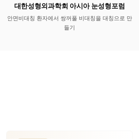
대한성형외과학회 아시아 눈성형포럼
안면비대칭 환자에서 쌍꺼풀 비대칭을 대칭으로 만
들기
METHOD
짝눈교정 수술 방법
쌍꺼풀 라인이 다른 경우 + 눈동자 크기가 다른 경우
— 케이스별 접근.