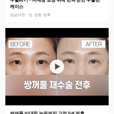
케이스
강남서연 · 눈 성형 전후
▶
쌍꺼풀 비대칭 눈위꺼짐 교정 1년 전후