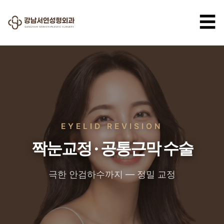
☰
EYELID REVISION
짝눈교정 · 공통근막 수술
극한 안검하수까지 — 정밀 교정