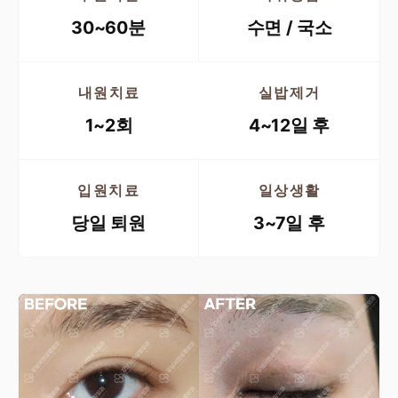
30~60분
수면 / 국소
내원치료
실밥제거
1~2회
4~12일 후
입원치료
일상생활
당일 퇴원
3~7일 후