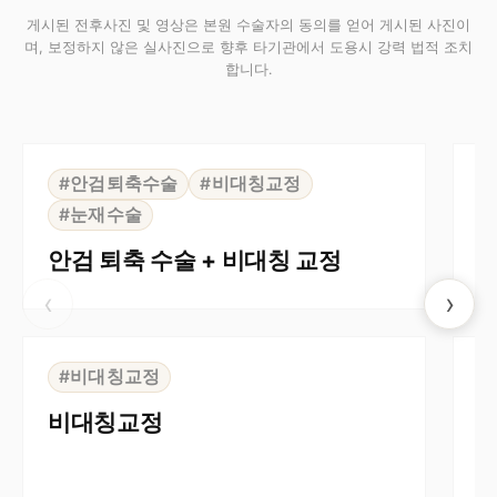
게시된 전후사진 및 영상은 본원 수술자의 동의를 얻어 게시된 사진이
며, 보정하지 않은 실사진으로 향후 타기관에서 도용시 강력 법적 조치
합니다.
⇆
BEFORE
AFTER
B
#안검퇴축수술
#비대칭교정
#눈재수술
비
안검 퇴축 수술 + 비대칭 교정
‹
›
⇆
BEFORE
AFTER
B
#비대칭교정
비대칭교정