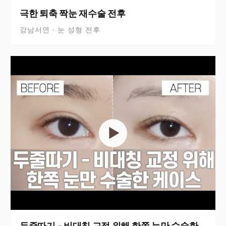
극한 퇴축 짝눈 재수술 전후
강남서연 · 눈 성형 전후
▶
두줄따기 - 비대칭 교정 위해 한쪽 눈만 수술한