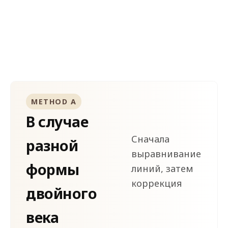
Разные линии двойного века + разный размер
зрачков — индивидуальный подход к каждому
случаю.
METHOD A
В случае
Сначала
разной
выравнивание
формы
линий, затем
коррекция
двойного
века