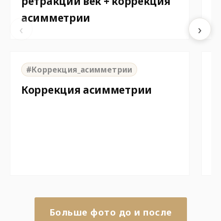
ретракции век + коррекция
м
асимметрии
‹
›
⇆
BEFORE
AFTER
B
#Коррекция_асимметрии
Коррекция асимметрии
И
п
П
п
Больше фото до и после