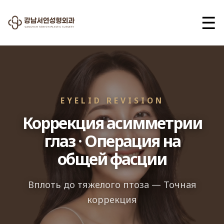
☰
EYELID REVISION
Коррекция асимметрии
глаз · Операция на
общей фасции
Вплоть до тяжелого птоза — Точная
коррекция