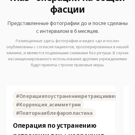
фасции
Представленные фотографии до и после сделаны
с интервалом в 6 месяцев.
Размещённые здесь фотографии и видео «до и после»
опубликованы с согласия пациентов, прооперированных в нашей
клинике, и являются подлинными снимками без ретуши. В случае
несанкционированного использования другими учреждениями
будут приняты строгие правовые меры.
⇆
BEFORE
AFTER
B
#Операцияпоустранениюретракциивека
#Коррекция_асимметрии
#Повторнаяблефаропластика
П
Операция по устранению
к