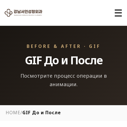
☰
BEFORE & AFTER · GIF
GIF До и После
Посмотрите процесс операции в
анимации.
HOME
/
GIF До и После