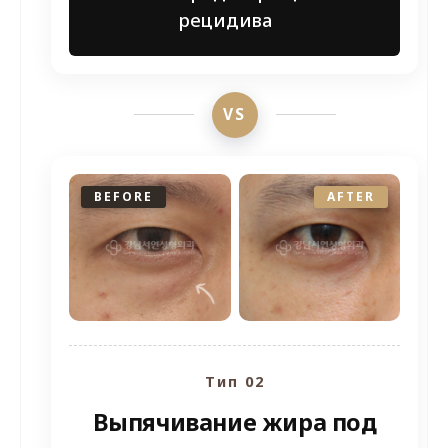
рецидива
VS
BEFORE
AFTER
Тип 02
Выпячивание жира под