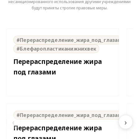
несанкционированного использования другими учреждениями
будут приняты строгие правовые меры.
⇆
BEFORE
AFTER
B
#Перераспределение_жира_под_глазами
#Блефаропластиканижнихвек
Перераспределение жира
И
под глазами
д
н
⇆
BEFORE
AFTER
B
#Перераспределение_жира_под_глазами
‹
›
Перераспределение жира
В
под глазами