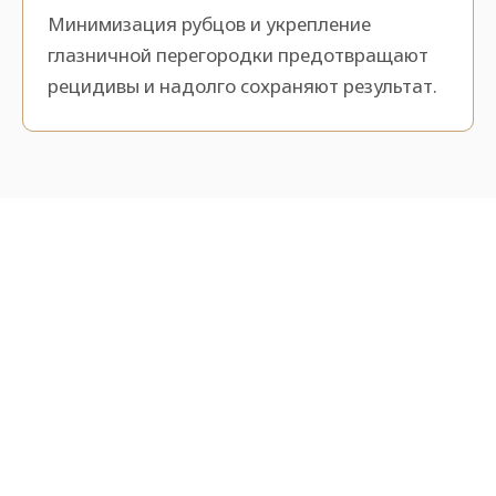
Минимизация рубцов и укрепление
глазничной перегородки предотвращают
рецидивы и надолго сохраняют результат.
METHOD
Методы пластики нижних
век
Метод операции должен зависеть от типа жира
под глазами. Два подхода с учетом состояния
пациента.