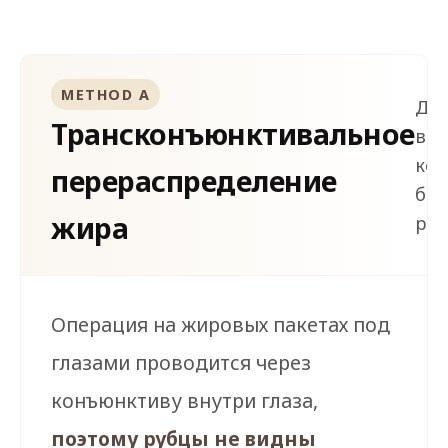
METHOD A
Дос
Трансконъюнктивальное
вн
ко
перераспределение
без
жира
руб
Операция на жировых пакетах под
глазами проводится через
конъюнктиву внутри глаза,
поэтому рубцы не видны