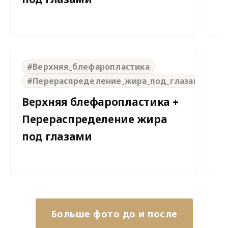
н
⇆
BEFORE
AFTER
B
#Верхняя_блефаропластика
#Перераспределение_жира_под_глазами
Верхняя блефаропластика +
В
Перераспределение жира
П
под глазами
п
Больше фото до и после