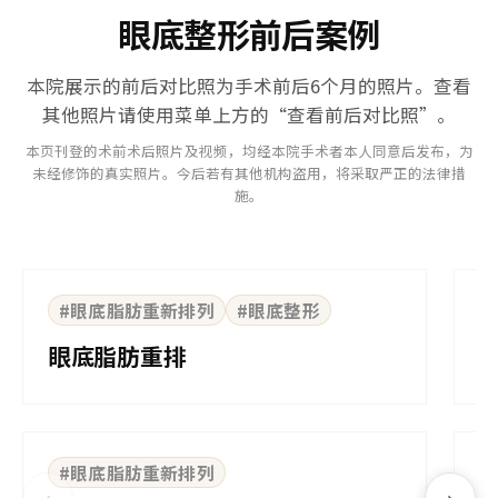
眼底整形前后案例
本院展示的前后对比照为手术前后6个月的照片。查看
其他照片请使用菜单上方的“查看前后对比照”。
本页刊登的术前术后照片及视频，均经本院手术者本人同意后发布，为
未经修饰的真实照片。今后若有其他机构盗用，将采取严正的法律措
施。
⇆
BEFORE
AFTER
B
#眼底脂肪重新排列
#眼底整形
眼底脂肪重排
⇆
BEFORE
AFTER
B
#眼底脂肪重新排列
‹
›