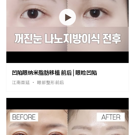
▶
凹陷眼纳米脂肪移植 前后 | 眼睑凹陷
江南首延 · 眼部整形前后