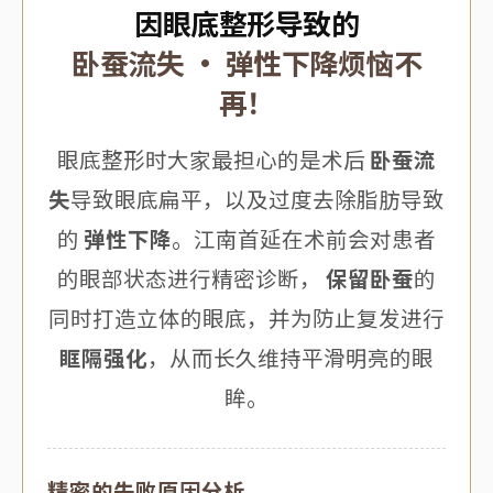
因眼底整形导致的
卧蚕流失 · 弹性下降烦恼不
再！
眼底整形时大家最担心的是术后
卧蚕流
失
导致眼底扁平，以及过度去除脂肪导致
的
弹性下降
。江南首延在术前会对患者
的眼部状态进行精密诊断，
保留卧蚕
的
同时打造立体的眼底，并为防止复发进行
眶隔强化
，从而长久维持平滑明亮的眼
眸。
精密的失败原因分析