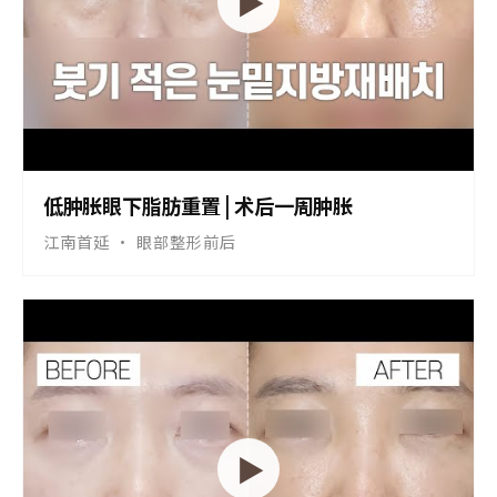
▶
低肿胀眼下脂肪重置 | 术后一周肿胀
江南首延 · 眼部整形前后