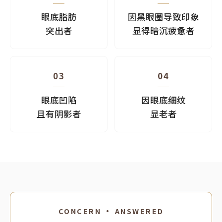
眼底脂肪
因黑眼圈导致印象
突出者
显得暗沉疲惫者
03
04
眼底凹陷
因眼底细纹
且有阴影者
显老者
CONCERN · ANSWERED