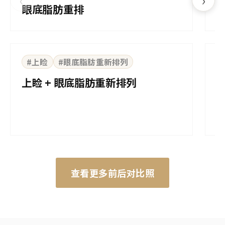
眼底脂肪重排
上
⇆
BEFORE
AFTER
B
#上睑
#眼底脂肪重新排列
上睑 + 眼底脂肪重新排列
查看更多前后对比照