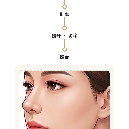
剥离
提升 · 切除
缝合