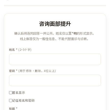
咨询面部提升
确认后将连同回答一并公开。姓名仅以
王*明
的形式显示。
线上解答仅为一般性信息，不能代替面诊与诊断。
姓名 *
(2~5个字)
密码 *
(用于修改·删除，4位以上)
匿名显示
记住姓名和密码
标题 *