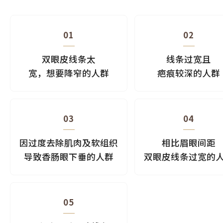
01
02
双眼皮线条太
线条过宽且
宽，想要降窄的人群
疤痕较深的人群
03
04
因过度去除肌肉及软组织
相比眉眼间距
导致香肠眼下垂的人群
双眼皮线条过宽的
05