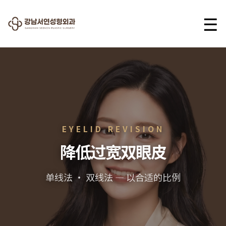
☰
EYELID REVISION
降低过宽双眼皮
单线法 · 双线法 — 以合适的比例