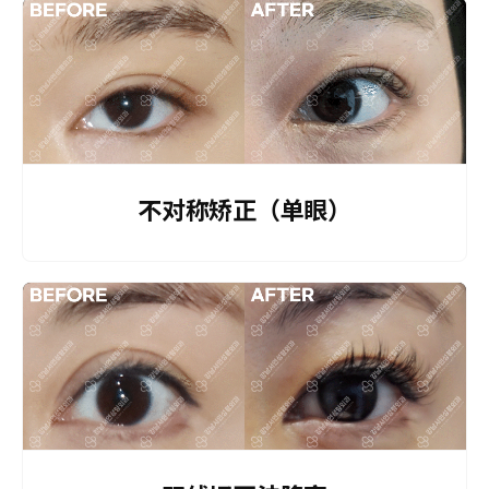
不对称矫正（单眼）