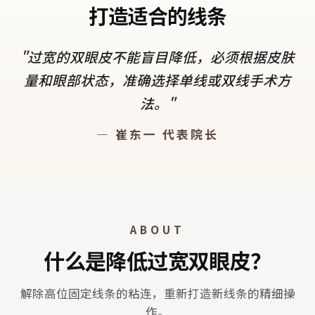
打造适合的线条
"过宽的双眼皮不能盲目降低，必须根据皮肤
量和眼部状态，准确选择单线或双线手术方
法。"
— 崔东一 代表院长
ABOUT
什么是降低过宽双眼皮？
解除高位固定线条的粘连，重新打造新线条的精细操
作。