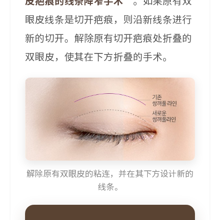
皮疤痕的线条降窄手术”
。如果原有双
眼皮线条是切开疤痕，则沿新线条进行
新的切开。解除原有切开疤痕处折叠的
双眼皮，使其在下方折叠的手术。
解除原有双眼皮的粘连，并在其下方设计新的
线条。