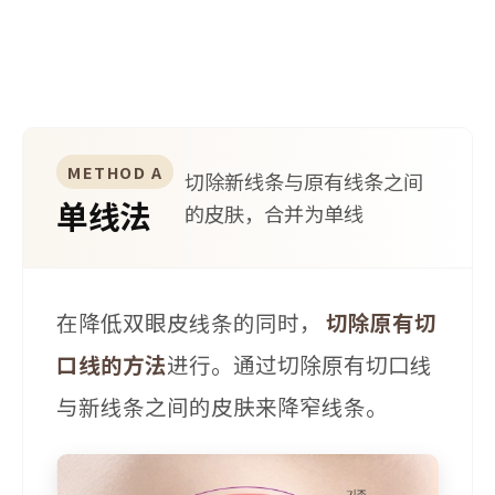
根据皮肤量和眼部状态，选择单线法或双线法中合适的
方式。
METHOD A
切除新线条与原有线条之间
单线法
的皮肤，合并为单线
在降低双眼皮线条的同时，
切除原有切
口线的方法
进行。通过切除原有切口线
与新线条之间的皮肤来降窄线条。