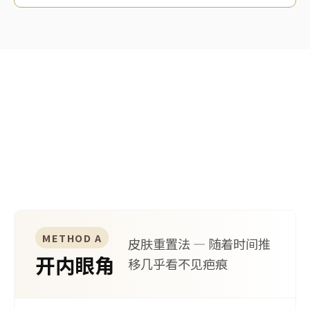
METHOD
开眼角手术方法
以江南首延独有的设计与技术打造自然的效果。
METHOD A
皮肤重置法 — 随着时间推
开内眼角
移几乎看不见疤痕