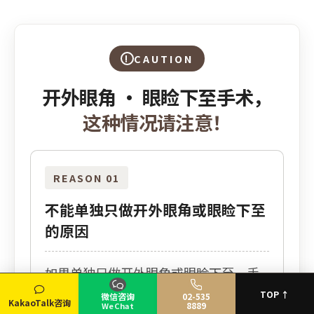
CAUTION
开外眼角 · 眼睑下至手术，
这种情况请注意！
REASON 01
不能单独只做开外眼角或眼睑下至
的原因
如果单独只做开外眼角或眼睑下至，手
术部位很容易重新粘连，或者达不到预
TOP ↑
微信咨询
02-535
KakaoTalk咨询
8889
WeChat