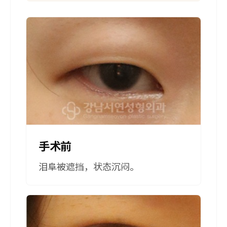
手术前
泪阜被遮挡，状态沉闷。