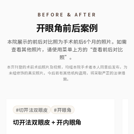
BEFORE & AFTER
开眼角前后案例
本院展示的前后对比照为手术前后6个月的照片。如需
查看其他照片，请使用菜单上方的“查看前后对比
照”。
本页刊登的术前术后照片及视频，均经本院手术者本人同意后发布，为
未经修饰的真实照片。今后若有其他机构盗用，将采取严正的法律措
施。
⇆
BEFORE
AFTER
B
#切开法双眼皮
#开眼角
切开法双眼皮 + 开内眼角