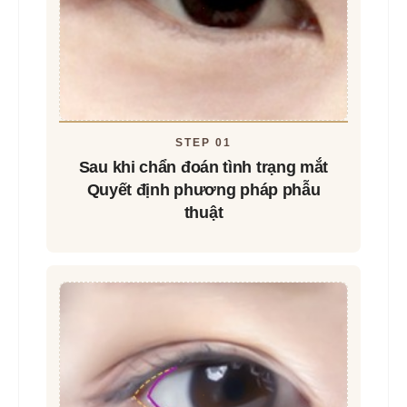
có phù hợp để mở góc mắt ngoài·dưới
hay không trước khi thiết kế cá nhân
hóa. Thực tế, tỷ lệ phẫu thuật mang lại
hiệu quả và dáng mắt đẹp chỉ chiếm
khoảng
30%
%. Chúng tôi giúp đôi mắt
to và rõ nét một cách tự nhiên mà
không làm lộ lòng trắng quá mức. Đôi
khi mí mắt và nhãn cầu có thể không
dính sát ngay sau phẫu thuật, nhưng
tình trạng này sẽ hết trong vài ngày
nên bạn hoàn toàn có thể yên tâm.