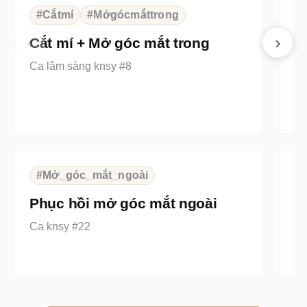
BEFORE
AFTER
B
#Cắtmí
#Mởgócmắttrong
‹
›
Cắt mí + Mở góc mắt trong
C
Ca lâm sàng knsy #8
m
⇆
BEFORE
AFTER
B
#Mở_góc_mắt_ngoài
Phục hồi mở góc mắt ngoài
M
Ca knsy #22