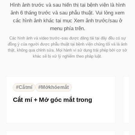
Hình ảnh trước và sau hiển thị tại bệnh viện là hình
ảnh 6 tháng trước và sau phẫu thuật. Vui lòng xem
các hình ảnh khác tại mục Xem ảnh trước/sau ở
menu phía trên.
Các hình ảnh và video trước–sau được đăng tải tại đây đều có sự
đồng ý của người được phẫu thuật tại bệnh viện chúng tôi và là ảnh
thật, không qua chỉnh sửa. Mọi hành vi sử dụng trái phép bởi cơ sở
khác sẽ bị xử lý nghiêm theo pháp luật.
⇆
BEFORE
AFTER
B
#Cắtmí
#Mởkhóemắt
Cắt mí + Mở góc mắt trong
N
⇆