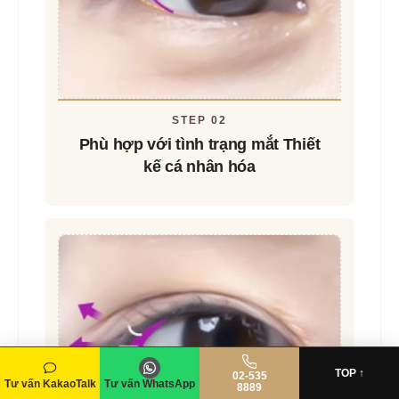
STEP 01
Sau khi chẩn đoán tình trạng mắt
Quyết định phương pháp phẫu
thuật
TOP ↑
02-535
Tư vấn KakaoTalk
Tư vấn WhatsApp
8889