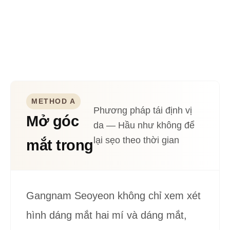
rộng góc mắt
Tạo ra kết quả tự nhiên bằng thiết kế và kỹ thuật độc
quyền của Gangnam Seoyeon.
METHOD A
Phương pháp tái định vị
Mở góc
da — Hầu như không để
lại sẹo theo thời gian
mắt trong
Gangnam Seoyeon không chỉ xem xét
hình dáng mắt hai mí và dáng mắt,