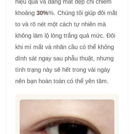
METHOD B
Mở góc mắt
Chỉ định phẫu thuật
thực tế khoảng 30%
ngoài · Mở
— Chỉ tiến hành sau
góc mắt
khi đánh giá phù hợp
dưới
Chúng tôi sẽ kiểm tra tình trạng mắt