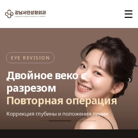
☰
EYE REVISION
Двойное веко с
‹
›
разрезом
Повторная операция
Коррекция глубины и положения линии
Gangnam Seoyon Plastic 