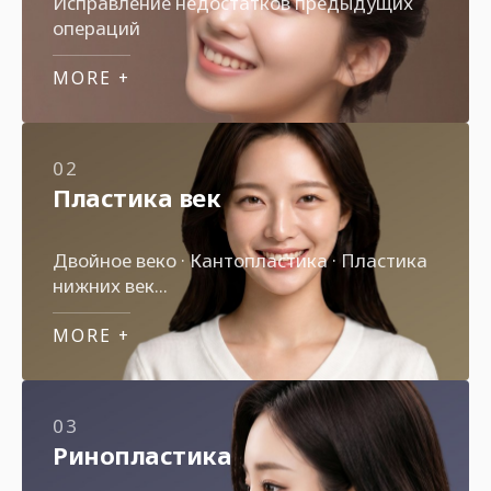
Исправление недостатков предыдущих
операций
MORE +
02
Пластика век
Двойное веко · Кантопластика · Пластика
нижних век
Моделирование естественных линий с
учетом пропорций лица
MORE +
03
Ринопластика