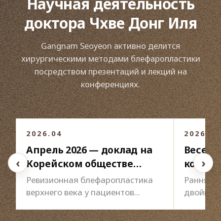
Научная деятельность
доктора Чхве Донг Иля
Gangnam Seoyeon активно делится
хирургическими методами блефаропластики
посредством презентаций и лекций на
конференциях.
3
/3
2026.04
2026
Апрель 2026 — доклад на
Весенн
‹
›
Корейском обществе
конфер
эстетической
ассоци
Ревизионная блефаропластика
Ранняя к
пластической хирургии
хирург
верхнего века у пациентов
двойном 
среднего и пожилого возраста:
хирургические стратегии и