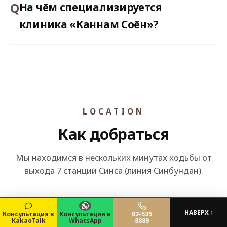
На чём специализируется
клиника «Каннам Соён»?
LOCATION
Как добраться
Мы находимся в нескольких минутах ходьбы от
выхода 7 станции Синса (линия Синбундан).
Клиника пластической
НАВЕРХ ↑
Консультация в
Консультация в
02-535
KakaoTalk
WhatsApp
8889