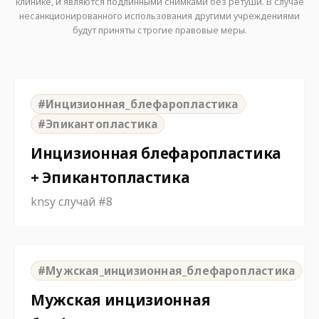
клинике, и являются подлинными снимками без ретуши. В случае
несанкционированного использования другими учреждениями
будут приняты строгие правовые меры.
⇆
BEFORE
AFTER
#Инцизионная_блефаропластика
#Эпикантопластика
Инцизионная блефаропластика
+ Эпикантопластика
knsy случай #8
⇆
BEFORE
AFTER
#Мужская_инцизионная_блефаропластика
Мужская инцизионная