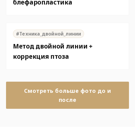
блефаропластика
⇆
BEFORE
AFTER
#Техника_двойной_линии
Метод двойной линии +
коррекция птоза
Смотреть больше фото до и
после
6 месяцев после операции
2 месяца после операции
Видео изменений после
Изменения после