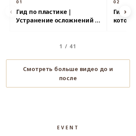
01
02
‹
›
Гид по пластике |
Гид по 
Устранение осложнений и
которы
гиперкоррекции после
коррек
коррекции век |
блефар
испуганный взгляд,
1 / 41
обнажение слизистой,
выворот ресниц
Смотреть больше видео до и
после
EVENT