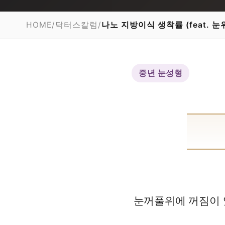
HOME
/
닥터스칼럼
/
나노 지방이식 생착률 (feat. 
중년 눈성형
눈꺼풀위에 꺼짐이 