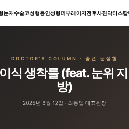
형
눈재수술
코성형
동안성형
피부레이저
전후사진
닥터스칼
DOCTOR'S COLUMN · 중년 눈성형
식 생착률 (feat. 눈위 
방)
2025년 8월 12일 · 최동일 대표원장