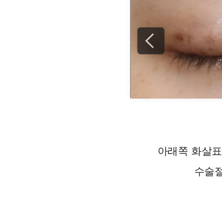
아래쪽 화살표
수술절