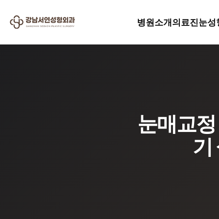
병원소개
의료진
눈성
눈매교정 
기