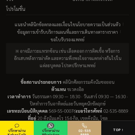
โปรโมชั่น
แนะนำคลินิก
ข้อตกลงและเงื่อนไข
นโยบายความเป็นส่วนตัว
ข้อมูลการเข้ารับบริการ
แผนที่และการเดินทาง
ตารางราคา
ขอใบรับรองแพทย์
※ อาจมีภาวะแทรกซ้อน เช่น เลือดออก การติดเชื้อ หรือการ
อักเสบหลังการผ่าตัด และความพึงพอใจอาจแตกต่างกันไปใน
แต่ละบุคคล โปรดปรึกษาแพทย์
ชื่อสถานประกอบการ
คลินิกศัลยกรรมคังนัมซอยอน
ตัวแทน
ชเวดงอิล
เวลาทำการ
วันธรรมดา 09:30 — 18:30 · วันเสาร์ 09:30 — 16:30 ·
ปิดทำการวันอาทิตย์และวันหยุดนักขัตฤกษ์
เลขทะเบียนนิติบุคคล
569-55-00076
เบอร์โทรศัพท์
02-535-8889
ที่อยู่
20 คังนัมแดโร 154-กิล, เขตคังนัม, โซล
© 2026 KNSY PLASTIC SURGERY. All Rights Reserved.
TOP ↑
ปรึกษาผ่าน
ปรึกษาผ่าน
02-535
KakaoTalk
WhatsApp
8889