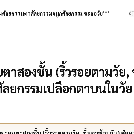
•••
น
ศัลยกรรมตา
ศัลยกรรมจมูก
ศัลยกรรมชะลอวัย
🇰
อัลเทอร่า
XERF
บตาสองชั้น (ริ้วรอยตามวัย, 
รูปก่อน-หลัง
ชูริงค์
วิดีโอก่อน-หลัง
ศัลยกรรมเปลือกตาบนในวัย 4
โมเสก 3D
ภาพเคลื่อนไหวก่อน-หลัง
ค้นหาเคสที่คล้ายกัน
รีวิว
รอยรอบตาสองชั้น (ริ้วรอยตามวัย, ชั้นตาซ้อนกัน) ศัล