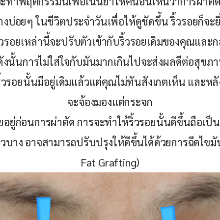
จะทำพฤติกรรมนี้เพื่อเน้นย้ำให้คนอื่นเห็นว่าการผ่า
างบ่อยๆ ในชีวิตประจำวันเพื่อให้ดูชัดขึ้น ริ้วรอยก็จะยิ
ิ้วรอยเหล่านี้จะปรับตัวเข้ากับริ้วรอยเดิมของคุณและกล
ังนั้นการไม่ใส่ใจกับมันมากเกินไปจะส่งผลดีต่อสุขภ
ริ้วรอยนั้นมีอยู่เดิมแล้วแต่คุณไม่ทันสังเกตเห็น และหล
จะจ้องมองแต่กระจก
ยอยู่ก่อนการผ่าตัด การจะทำให้ริ้วรอยนั้นดีขึ้นถือเป็น
ิวบาง อาจสามารถปรับปรุงให้ดีขึ้นได้ด้วยการฉีดไข
Fat Grafting)