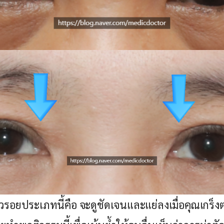
วรอยประเภทนี้คือ จะดูชัดเจนและแย่ลงเมื่อคุณเกร็ง