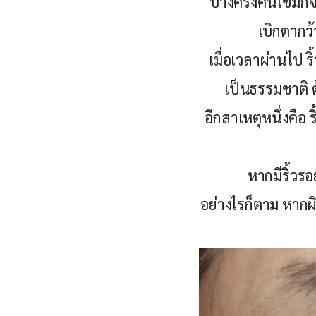
บางครั้งคนไข้มัก
เบิกตากว้
เมื่อเวลาผ่านไป ร
เป็นธรรมชาติ ด
อีกสาเหตุหนึ่งคือ 
หากมีริ้วรอ
อย่างไรก็ตาม หากผ