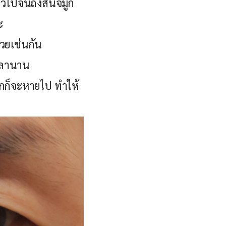
มยาวไปจนถึงสันจมูก
ะ
วยเช่นกัน
เวลานาน
ากก็จะหายไป ทำให้