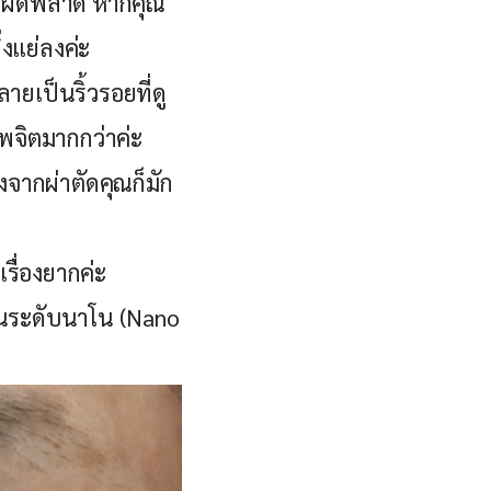
ตัดผิดพลาด หากคุณ
่งแย่ลงค่ะ
ายเป็นริ้วรอยที่ดู
าพจิตมากกว่าค่ะ
ังจากผ่าตัดคุณก็มัก
เรื่องยากค่ะ
มันระดับนาโน (Nano