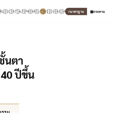
🇷
🇺🇸
🇨🇳
🇹🇼
🇯🇵
🇲🇳
🇷🇺
🇹🇭
🇮🇩
🇻🇳
🇸🇦
≡
▦
มาตรฐาน
กระดาน
ชั้นตา
0 ปีขึ้น
ยกรรม