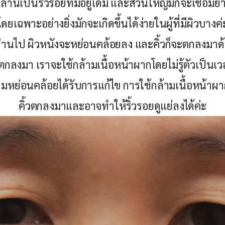
เหล่านี้เป็นริ้วรอยที่มีอยู่เดิม และส่วนใหญ่มักจะเชื่อ
โดยเฉพาะอย่างยิ่งมักจะเกิดขึ้นได้ง่ายในผู้ที่มีผิวบางค่
าผ่านไป ผิวหนังจะหย่อนคล้อยลง และคิ้วก็จะตกลงมาด้
ิ้วตกลงมา เราจะใช้กล้ามเนื้อหน้าผากโดยไม่รู้ตัวเป็น
มหย่อนคล้อยได้รับการแก้ไข การใช้กล้ามเนื้อหน้าผ
คิ้วตกลงมาและอาจทำให้ริ้วรอยดูแย่ลงได้ค่ะ