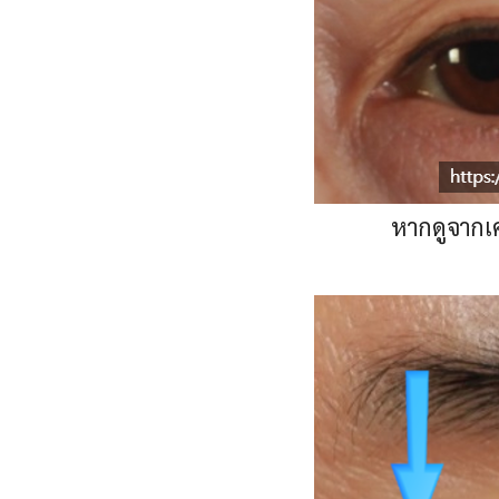
หากดูจากเค