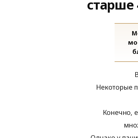
старше 
М
мо
б
Некоторые п
Конечно, 
мно
Однако у пац