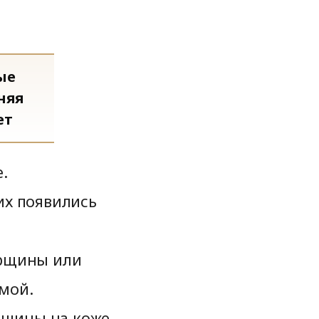
ые
няя
ет
.
их появились
орщины или
мой.
рщины на коже