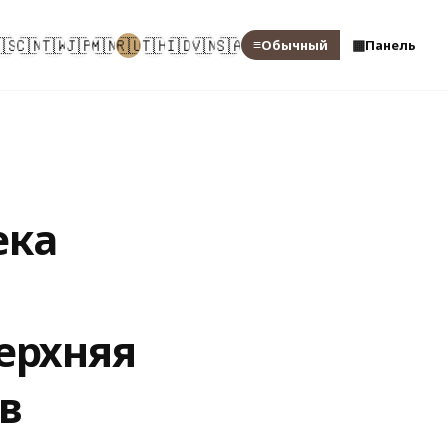
🇸
🇨🇳
🇹🇼
🇯🇵
🇲🇳
🇷🇺
🇹🇭
🇮🇩
🇻🇳
🇸🇦
≡
▦
Обычный
Панель
ека
ерхняя
в