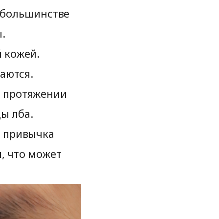
в большинстве
.
й кожей.
каются.
а протяжении
ы лба.
и привычка
, что может