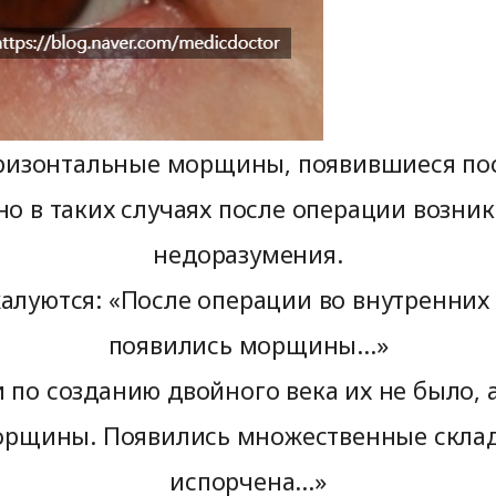
ризонтальные морщины, появившиеся по
о в таких случаях после операции возни
недоразумения.
луются: «После операции во внутренних 
появились морщины...»
 по созданию двойного века их не было, а
орщины. Появились множественные склад
испорчена...»