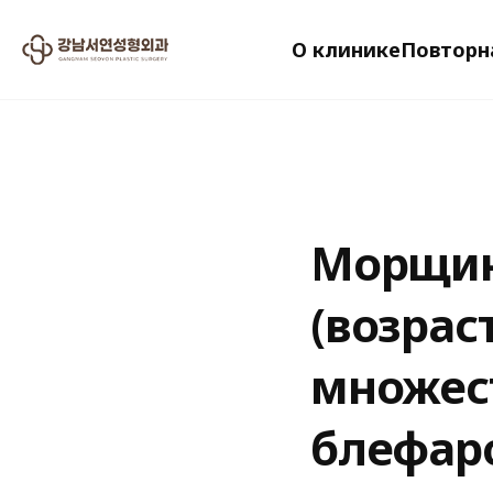
О клинике
Повторн
2024.07.19
Морщин
(возра
множест
блефаро