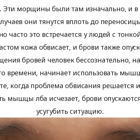
к. Эти морщины были там изначально, и 
случаев они тянутся вплоть до переносицы
о часто это встречается у людей с тонко
астом кожа обвисает, и брови также опус
щения бровей человек бессознательно, н
го времени, начинает использовать мышц
ате, когда проблема обвисания решается 
ть мышцы лба исчезает, брови опускаются
усугубить ситуацию.