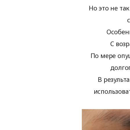
Но это не та
Особенн
С возр
По мере опу
долго
В результ
использова