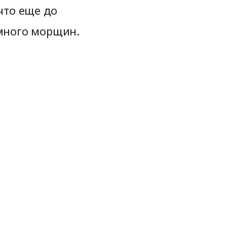
 что еще до
 много морщин.