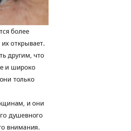
тся более
 их открывает.
ь другим, что
те и широко
 они только
рщинам, и они
его душевного
го внимания.