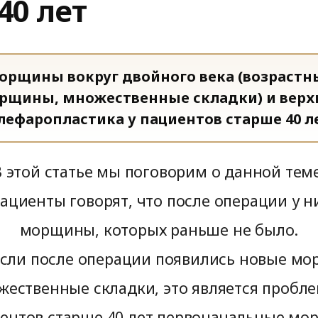
40 лет
Найти похожий случай
Скинбустеры
Отзывы
орщины вокруг двойного века (возрастн
рщины, множественные складки) и верх
лефаропластика у пациентов старше 40 л
В этой статье мы поговорим о данной теме
ациенты говорят, что после операции у н
морщины, которых раньше не было.
если после операции появились новые м
жественные складки, это является пробле
иентов старше 40 лет первоначальные мо