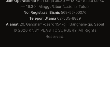
Jam Operasional
Hari Kerja 09:30 — 18:30 · Sabtu 09:30
— 16:30 · Minggu/Libur Nasional Tutup
No. Registrasi Bisnis
569-55-00076
Telepon Utama
02-535-8889
Alamat
20, Gangnam-daero 154-gil, Gangnam-gu, Seoul
© 2026 KNSY PLASTIC SURGERY. All Rights
Reserved.