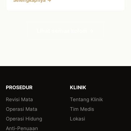
Selengkapnya →
Lihat semua kolom →
PROSEDUR
KLINIK
Revisi Mata
Tentang Klinik
Operasi Mata
Tim Medis
Operasi Hidung
Lokasi
Anti-Penuaan