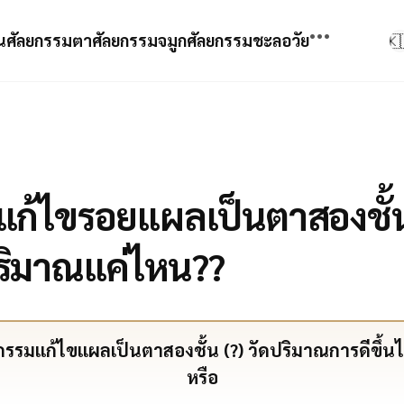
•••
น
ศัลยกรรมตา
ศัลยกรรมจมูก
ศัลยกรรมชะลอวัย
🇰
อัลเทอร่า
XERF
แก้ไขรอยแผลเป็นตาสองชั้น
รูปก่อน-หลัง
ชูริงค์
วิดีโอก่อน-หลัง
ริมาณแค่ไหน??
โมเสก 3D
ภาพเคลื่อนไหวก่อน-หลัง
ค้นหาเคสที่คล้ายกัน
กรรมแก้ไขแผลเป็นตาสองชั้น (?) วัดปริมาณการดีขึ้นได
รีวิว
หรือ