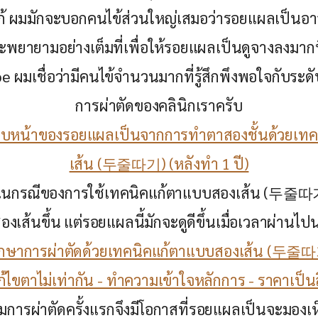
ก้ ผมมักจะบอกคนไข้ส่วนใหญ่เสมอว่ารอยแผลเป็นอาจจะ
พยายามอย่างเต็มที่เพื่อให้รอยแผลเป็นดูจางลงมากที่
e ผมเชื่อว่ามีคนไข้จำนวนมากที่รู้สึกพึงพอใจกับระ
การผ่าตัดของคลินิกเราครับ
ืบหน้าของรอยแผลเป็นจากการทำตาสองชั้นด้วยเท
เส้น (두줄따기) (หลังทำ 1 ปี)
่งในกรณีของการใช้เทคนิคแก้ตาแบบสองเส้น (두줄따기
งเส้นขึ้น แต่รอยแผลนี้มักจะดูดีขึ้นเมื่อเวลาผ่านไ
ึกษาการผ่าตัดด้วยเทคนิคแก้ตาแบบสองเส้น (두줄따
ก้ไขตาไม่เท่ากัน - ทำความเข้าใจหลักการ - ราคาเป็นส
ไมการผ่าตัดครั้งแรกจึงมีโอกาสที่รอยแผลเป็นจะมองเห