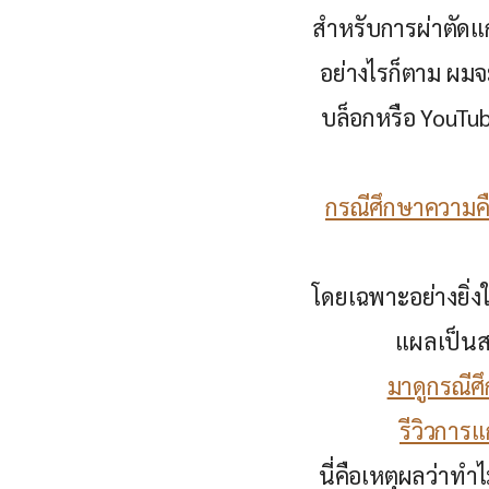
สำหรับการผ่าตัดแ
อย่างไรก็ตาม ผมจะ
บล็อกหรือ YouTub
กรณีศึกษาความค
โดยเฉพาะอย่างยิ
แผลเป็นสอ
มาดูกรณีศ
รีวิวการแ
นี่คือเหตุผลว่าทำ