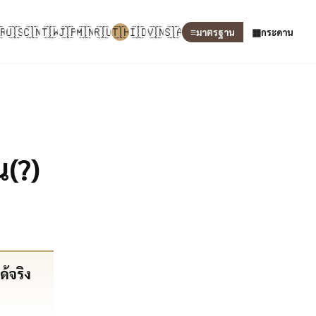
🇷
🇺🇸
🇨🇳
🇹🇼
🇯🇵
🇲🇳
🇷🇺
🇹🇭
🇮🇩
🇻🇳
🇸🇦
≡
▦
มาตรฐาน
กระดาน
(?)
้จริง