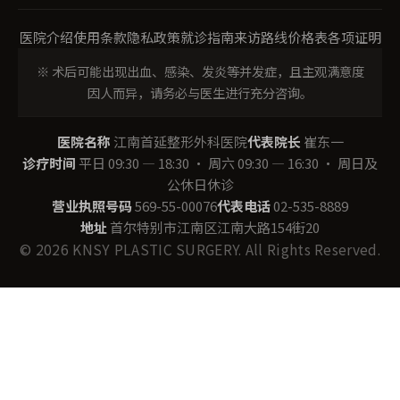
医院介绍
使用条款
隐私政策
就诊指南
来访路线
价格表
各项证明
※ 术后可能出现出血、感染、发炎等并发症，且主观满意度
因人而异，请务必与医生进行充分咨询。
医院名称
江南首延整形外科医院
代表院长
崔东一
诊疗时间
平日 09:30 — 18:30 · 周六 09:30 — 16:30 · 周日及
公休日休诊
营业执照号码
569-55-00076
代表电话
02-535-8889
地址
首尔特别市江南区江南大路154街20
© 2026 KNSY PLASTIC SURGERY. All Rights Reserved.