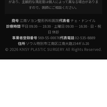
があり、主観的な満足度は個人によって異なる場合がありま
すので、医師にご相談ください。
商号
江南ソヨン整形外科医院
代表者
チェ・ドンイル
診療時間
平日 09:30 — 18:30 · 土曜日 09:30 — 16:30 · 日・祝
日 休診
事業者登録番号
569-55-00076
代表電話
02-535-8889
住所
ソウル特別市江南区江南大路154ギル20
© 2026 KNSY PLASTIC SURGERY. All Rights Reserved.