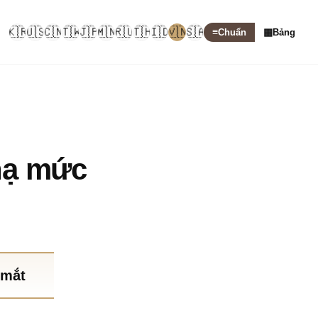
🇰🇷
🇺🇸
🇨🇳
🇹🇼
🇯🇵
🇲🇳
🇷🇺
🇹🇭
🇮🇩
🇻🇳
🇸🇦
≡
▦
Chuẩn
Bảng
hạ mức
 mắt