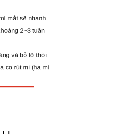
 mí mắt sẽ nhanh
 khoảng 2~3 tuần
áng và bỏ lỡ thời
 co rút mi (hạ mí