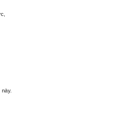
c,
 này.