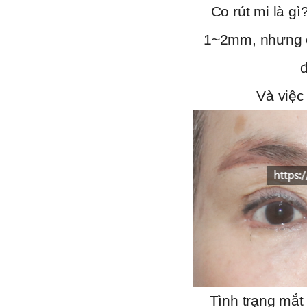
Co rút mi là g
1~2mm, nhưng ở
Và việc
Tình trạng mắt