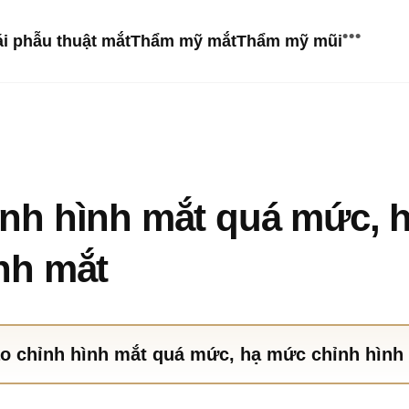
•••
ái phẫu thuật mắt
Thẩm mỹ mắt
Thẩm mỹ mũi
Cấy mỡ
Căng da bằng chỉ
ỉnh hình mắt quá mức, 
Ultherapy
Căng da mặt
XERF
Hình ảnh trước sau
nh mắt
Căng da trán nội soi
Shurink
Video trước sau
Rejuran Healer
Mosaic 3D
Ảnh động trước sau
Skin Booster
o chỉnh hình mắt quá mức, hạ mức chỉnh hình
Tìm ca tương tự
Đánh giá