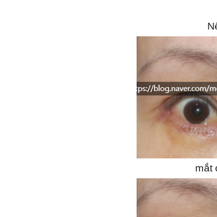
N
mắt 