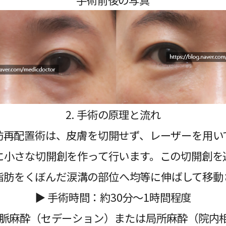
2. 手術の原理と流れ
肪再配置術は、皮膚を切開せず、レーザーを用い
に小さな切開創を作って行います。この切開創を
脂肪をくぼんだ涙溝の部位へ均等に伸ばして移動
▶ 手術時間：約30分〜1時間程度
静脈麻酔（セデーション）または局所麻酔（院内