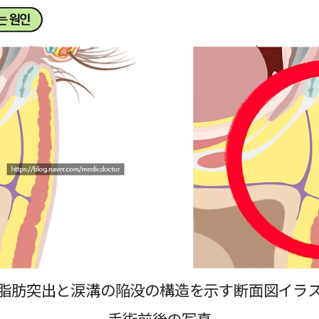
脂肪突出と涙溝の陥没の構造を示す断面図イラ
手術前後の写真