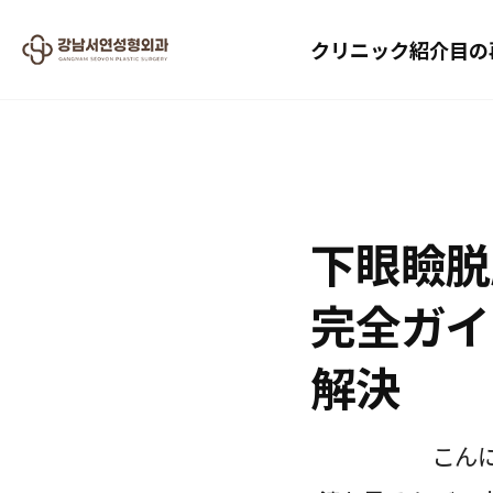
クリニック紹介
目の
2026.07.04
下眼瞼脱
完全ガイ
解決
こん