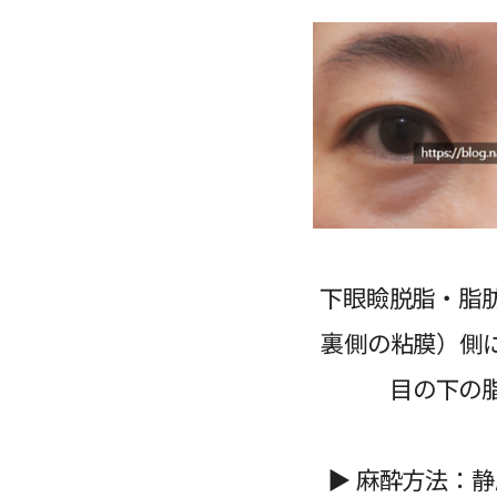
下眼瞼脱脂・脂
裏側の粘膜）側
目の下の
▶ 麻酔方法：