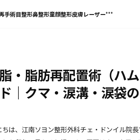
•••
再手術
目整形
鼻整形
童顔整形
皮膚レーザー
症例写真
症例動画
脂・脂肪再配置術（ハム
症例GIF
ド｜クマ・涙溝・涙袋の
類似ケースを探す
レビュー
にちは、江南ソヨン整形外科チェ・ドンイル院長