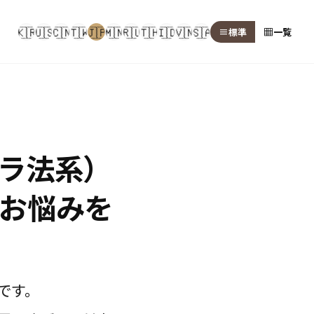
🇰🇷
🇺🇸
🇨🇳
🇹🇼
🇯🇵
🇲🇳
🇷🇺
🇹🇭
🇮🇩
🇻🇳
🇸🇦
≡
▦
標準
一覧
ラ法系）
お悩みを
です。