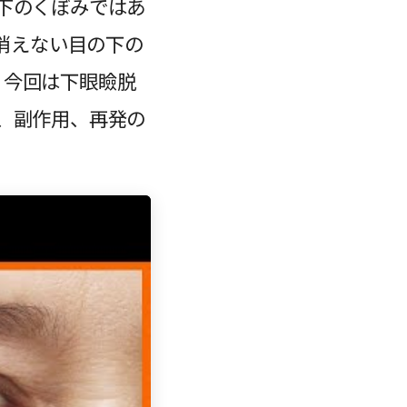
下のくぼみではあ
消えない目の下の
。今回は下眼瞼脱
、副作用、再発の