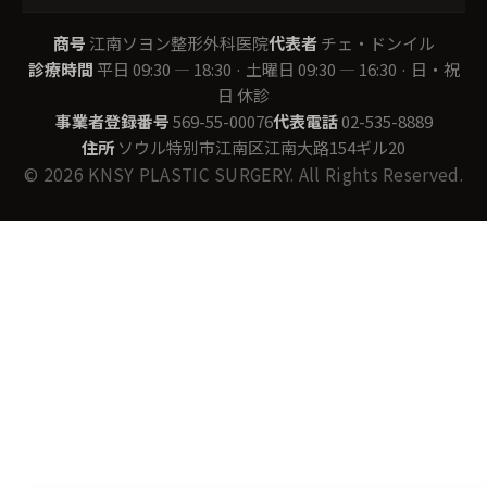
商号
江南ソヨン整形外科医院
代表者
チェ・ドンイル
診療時間
平日 09:30 — 18:30 · 土曜日 09:30 — 16:30 · 日・祝
日 休診
事業者登録番号
569-55-00076
代表電話
02-535-8889
住所
ソウル特別市江南区江南大路154ギル20
© 2026 KNSY PLASTIC SURGERY. All Rights Reserved.