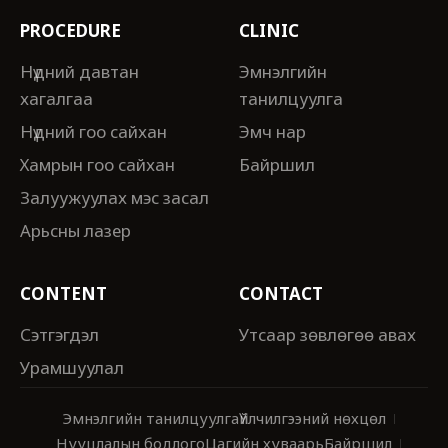
PROCEDURE
CLINIC
Нүдний давтан
Эмнэлгийн
хагалгаа
танилцуулга
Нүдний гоо сайхан
Эмч нар
Хамрын гоо сайхан
Байршил
Залуужуулах мэс засал
Арьсны лазер
CONTENT
CONTACT
Сэтгэгдэл
Утсаар зөвлөгөө авах
Урамшуулал
Эмнэлгийн танилцуулга
Үйлчилгээний нөхцөл
Нууцлалын бодлого
Цагийн хуваарь
Байршил