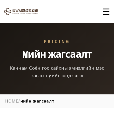
☰
PRICING
Үнийн жагсаалт
Каннам Соён гоо сайхны эмнэлгийн мэс
заслын үнийн мэдээлэл
HOME
/
Үнийн жагсаалт