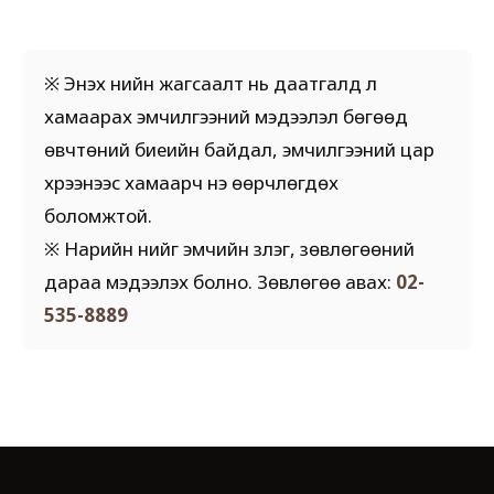
※ Энэхүү үнийн жагсаалт нь даатгалд үл
хамаарах эмчилгээний мэдээлэл бөгөөд
өвчтөний биеийн байдал, эмчилгээний цар
хүрээнээс хамаарч үнэ өөрчлөгдөх
боломжтой.
※ Нарийн үнийг эмчийн үзлэг, зөвлөгөөний
дараа мэдээлэх болно. Зөвлөгөө авах:
02-
535-8889