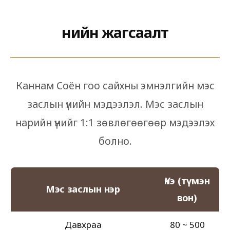
Үнийн жагсаалт
Каннам Соён гоо сайхны эмнэлгийн мэс
заслын үнийн мэдээлэл. Мэс заслын
нарийн үнийг 1:1 зөвлөгөөгөөр мэдээлэх
болно.
Үнэ (түмэн
Мэс заслын нэр
вон)
Давхраа
80 ~ 500