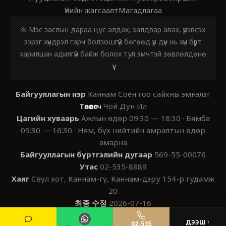
Үнийн жагсаалт
Магадлагаа
※ Мэс заслын дараа цус алдах, халдвар авах, үрэвсэх
зэрэг хүндрэл гарч болзошгүй бөгөөд үр дүн нь хүн бүрт
харилцан адилгүй байж болох тул эмчтэй зөвлөлдөнө
үү.
Байгууллагын нэр
Каннам Соён гоо сайхны эмнэлэг
Төлөөлөгч
Чой Дун Ил
Цагийн хуваарь
Ажлын өдөр 09:30 — 18:30 · Бямба
09:30 — 16:30 · Ням, бүх нийтийн амралтын өдөр
амарна
Байгууллагын бүртгэлийн дугаар
569-55-00076
Утас
02-535-8889
Хаяг
Сөүл хот, Каннам-гү, Каннам-дэру 154-р гудамж
20
최종 수정
2026-07-16
© 2026 KNSY PLASTIC SURGERY. All Rights Reserved.
ДЭЭШ ↑
02-535