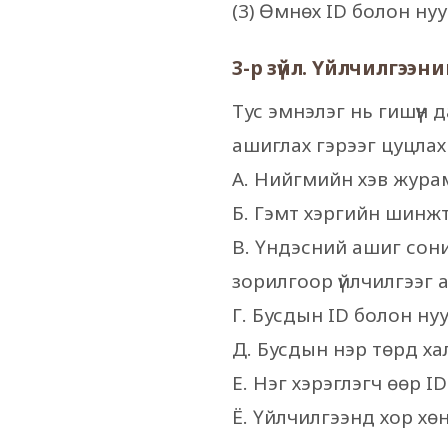
(3) Өмнөх ID болон нуу
3-р зүйл. Үйлчилгээ
Тус эмнэлэг нь гишүүн
ашиглах гэрээг цуцлах
А. Нийгмийн хэв жура
Б. Гэмт хэргийн шинж
В. Үндэсний ашиг сон
зорилгоор үйлчилгээг 
Г. Бусдын ID болон ну
Д. Бусдын нэр төрд ха
Е. Нэг хэрэглэгч өөр I
Ё. Үйлчилгээнд хор хө