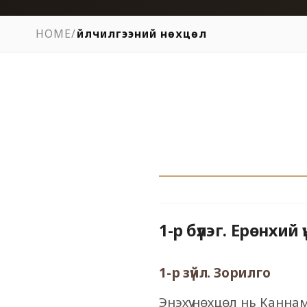
HOME
/
Үйлчилгээний нөхцөл
1-р бүлэг. Ерөнхий 
1-р зүйл. Зорилго
Энэхүү нөхцөл нь Каннам