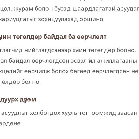
хцөл, журам болон бусад шаардлагатай асуудал
г, хариуцлагыг зохицуулахад оршино.
хүчин төгөлдөр байдал ба өөрчлөлт
эрэглэгчид нийтлэгдсэнээр хүчин төгөлдөр болно.
хцөл байдал өөрчлөгдсөн эсвэл үйл ажиллагааны
хцөлийг өөрчилж болох бөгөөд өөрчлөгдсөн нө
гөлдөр болно.
адуурх дүрэм
үй асуудлыг холбогдох хууль тогтоомжид заасан
өрдөнө.