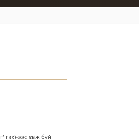
эх)-ээс үзүүлж буй