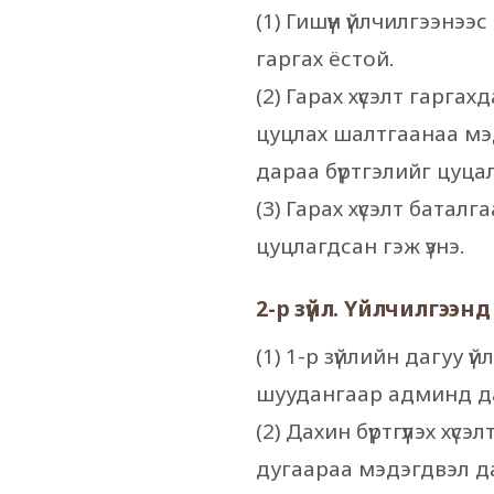
(1) Гишүүн үйлчилгээнэ
гаргах ёстой.
(2) Гарах хүсэлт гарга
цуцлах шалтгаанаа мэ
дараа бүртгэлийг цуца
(3) Гарах хүсэлт батал
цуцлагдсан гэж үзнэ.
2-р зүйл. Үйлчилгээнд 
(1) 1-р зүйлийн дагуу ү
шуудангаар админд дахи
(2) Дахин бүртгүүлэх хү
дугаараа мэдэгдвэл дах