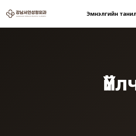
Эмнэлгийн тани
Үйл