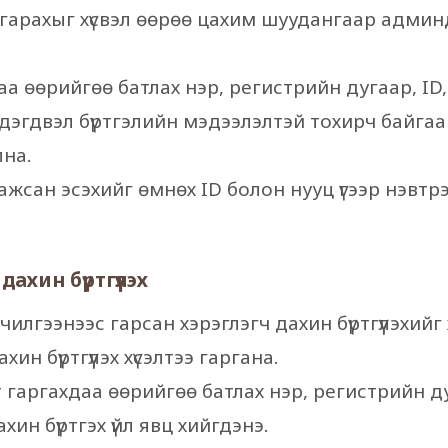
эс гарахыг хүсвэл өөрөө цахим шуудангаар админ
хдаа өөрийгөө батлах нэр, регистрийн дугаар, ID
дэгдвэл бүртгэлийн мэдээлэлтэй тохирч байгаа
лна.
гаажсан эсэхийг өмнөх ID болон нууц үгээр нэвт
дахин бүртгүүлэх
йлчилгээнээс гарсан хэрэглэгч дахин бүртгүүлэхийг
н бүртгүүлэх хүсэлтээ гаргана.
сэлт гаргахдаа өөрийгөө батлах нэр, регистрийн д
ин бүртгэх үйл явц хийгдэнэ.