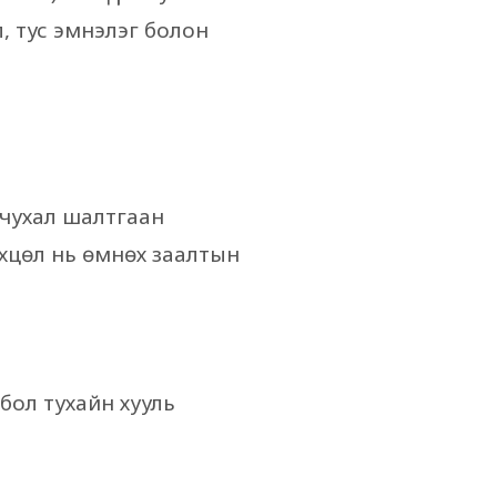
, тус эмнэлэг болон
 чухал шалтгаан
хцөл нь өмнөх заалтын
 бол тухайн хууль