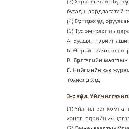
(3) Хэрэглэгчийн бүртг
бусад шаардлагатай гэ
(4) Бүртгүүлэх үед оруу
(5) Тус эмнэлэг нь дара
А. Бусдын нэрийг ашиг
Б. Өөрийн жинхэнэ нэр
В. Бүртгэлийн маягты
Г. Нийгмийн хэв журам
тохиолдолд
3-р зүйл. Үйлчилгээн
(1) Үйлчилгээг компан
хоног, өдрийн 24 цаг
(2) Өмнөх заалтын үйл