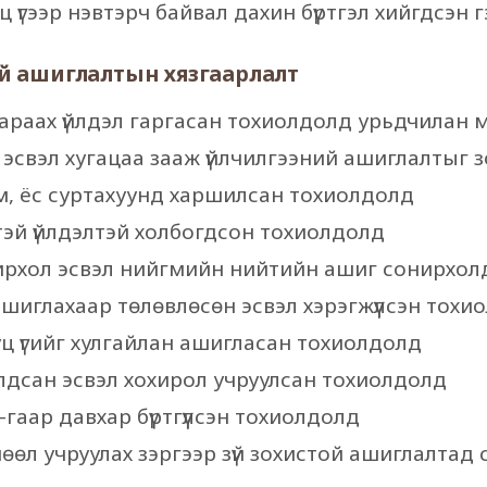
ц үгээр нэвтэрч байвал дахин бүртгэл хийгдсэн гэ
ний ашиглалтын хязгаарлалт
 дараах үйлдэл гаргасан тохиолдолд урьдчилан 
 эсвэл хугацаа зааж үйлчилгээний ашиглалтыг 
м, ёс суртахуунд харшилсан тохиолдолд
тэй үйлдэлтэй холбогдсон тохиолдолд
ирхол эсвэл нийгмийн нийтийн ашиг сонирхол
ашиглахаар төлөвлөсөн эсвэл хэрэгжүүлсэн тохи
уц үгийг хулгайлан ашигласан тохиолдолд
лдсан эсвэл хохирол учруулсан тохиолдолд
D-гаар давхар бүртгүүлсэн тохиолдолд
нөөл учруулах зэргээр зүй зохистой ашиглалтад 