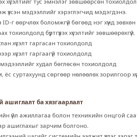
үүлэх хүсэлтийг тус эмнэлэг зөвшөөрсөн тохиолдол
ж үзсэн мэдээллийг хэрэглэгчид мэдэгдэнэ.
лсан ID-г өөрчлөх боломжгүй бөгөөд нэг хүнд зөвхөн
ах тохиолдолд бүртгүүлэх хүсэлтийг зөвшөөрөхгүй.
лан хүсэлт гаргасан тохиолдолд
ээр хүсэлт гаргаагүй тохиолдолд
н мэдээллийг худал бөглөсөн тохиолдолд
, ёс суртахуунд сөргөөр нөлөөлөх зорилгоор хү
ий ашиглалт ба хязгаарлалт
ийн үйл ажиллагаа болон техникийн онцгой саа
аар ашиглахыг зарчим болгоно.
чилгээний цагийг системийн ээлжит үзлэг зэрэг 