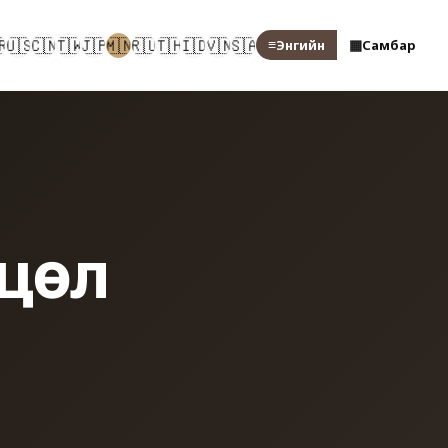
🇷
🇺🇸
🇨🇳
🇹🇼
🇯🇵
🇲🇳
🇷🇺
🇹🇭
🇮🇩
🇻🇳
🇸🇦
≡
▦
Энгийн
Самбар
хцөл