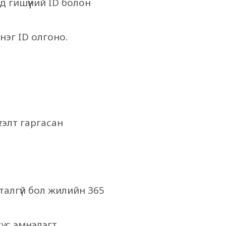
д гишүүний ID болон
 нэг ID олгоно.
сэлт гаргасан
талгүй бол жилийн 365
тус эмнэлэгт