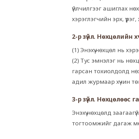
үйлчилгээг ашиглах нө
хэрэглэгчийн эрх, үүрэ
2-р зүйл. Нөхцөлийн 
(1) Энэхүү нөхцөл нь х
(2) Тус эмнэлэг нь нө
гарсан тохиолдолд нө
адил журмаар хүчин тө
3-р зүйл. Нөхцөлөөс г
Энэхүү нөхцөлд заагааг
тогтоомжийг дагаж м