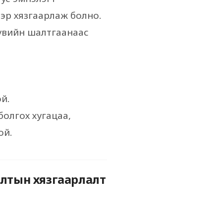
эр хязгаарлаж болно.
хувийн шалтгаанаас
ой.
болгох хугацаа,
ой.
лалтын хязгаарлалт