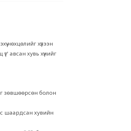
эхүү нөхцөлийг хүлээн
үг' авсан хувь хүнийг
лэг зөвшөөрсөн болон
гээс шаардсан хувийн