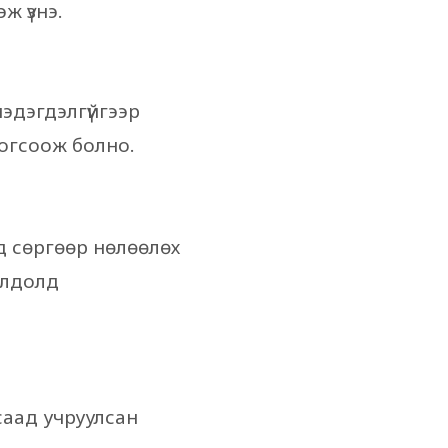
ж үзнэ.
мэдэгдэлгүйгээр
зогсоож болно.
д сөргөөр нөлөөлөх
олдолд
саад учруулсан