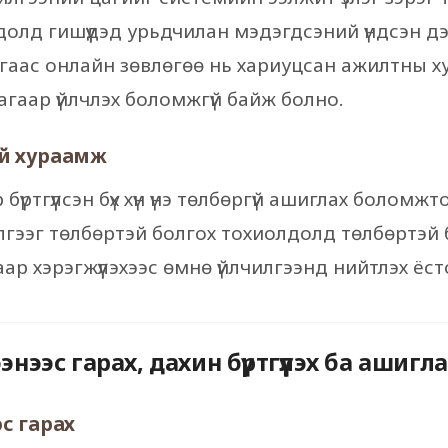
олд гишүүдэд урьдчилан мэдэгдсэний үндсэн дэ
лгаас онлайн зөвлөгөө нь хариуцсан ажилтны 
гаар үйлчлэх боломжгүй байж болно.
ий хураамж
 бүртгүүлсэн бүх хүн үнэ төлбөргүй ашиглах боломжт
чилгээг төлбөртэй болгох тохиолдолд төлбөртэй 
ар хэрэгжүүлэхээс өмнө үйлчилгээнд нийтлэх ёст
ээнээс гарах, дахин бүртгүүлэх ба ашиг
эс гарах