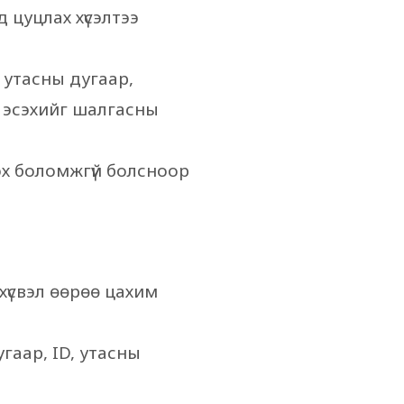
д цуцлах хүсэлтээ
, утасны дугаар,
 эсэхийг шалгасны
рэх боломжгүй болсноор
 хүсвэл өөрөө цахим
угаар, ID, утасны