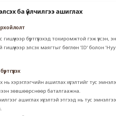
р элсэх ба үйлчилгээ ашиглах
дорхойлолт
 гишүүнээр бүртгүүлэхэд тохиромжтой гэж үзсэн, эн
гишүүнээр элсэх маягтыг бөглөн 'ID' болон 'Нууц 
үртгүүлэх
үлэх нь хэрэглэгчийн ашиглах хүсэлтийг тус эмнэ
үлээн зөвшөөрснөөр баталгаажна.
 үйлчилгээг ашиглах хүсэлтэй этгээд нь тус эмнэл
.