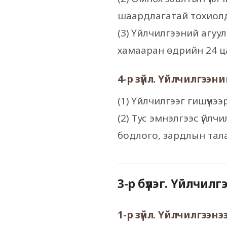
шаардлагатай тохиолд
(3) Үйлчилгээний агуу
хамааран өдрийн 24 ца
4-р зүйл. Үйлчилгээн
(1) Үйлчилгээг гишүүнээр
(2) Тус эмнэлгээс үйл
бодлого, зардлын тала
3-р бүлэг. Үйлчилг
1-р зүйл. Үйлчилгээнэ