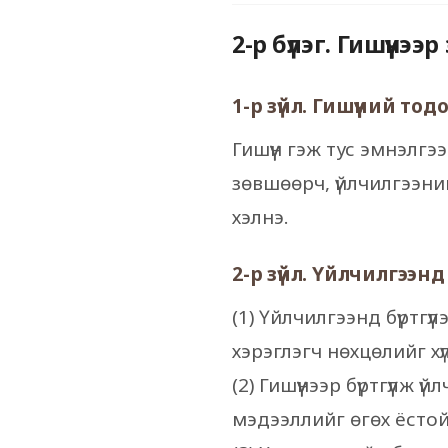
2-р бүлэг. Гишүүнээ
1-р зүйл. Гишүүний то
Гишүүн гэж тус эмнэлгээс
зөвшөөрч, үйлчилгээний 
хэлнэ.
2-р зүйл. Үйлчилгээнд б
(1) Үйлчилгээнд бүртгү
хэрэглэгч нөхцөлийг х
(2) Гишүүнээр бүртгүүлж
мэдээллийг өгөх ёстой