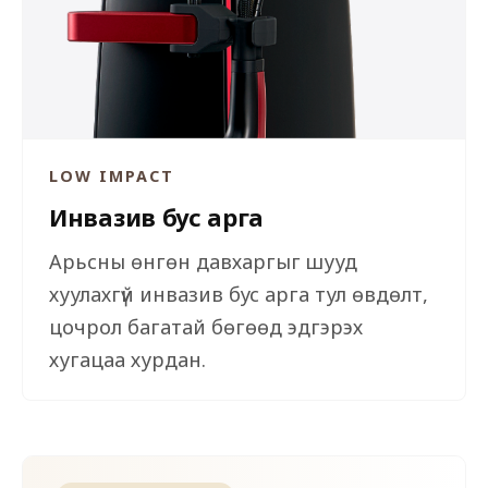
LOW IMPACT
Инвазив бус арга
Арьсны өнгөн давхаргыг шууд
хуулахгүй инвазив бус арга тул өвдөлт,
цочрол багатай бөгөөд эдгэрэх
хугацаа хурдан.