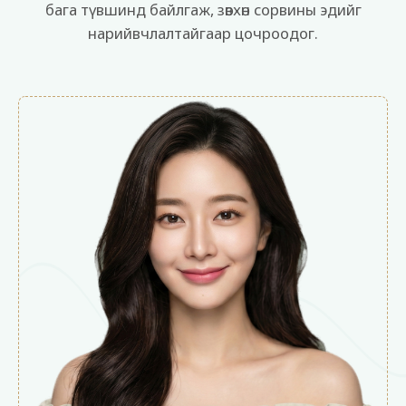
бага түвшинд байлгаж, зөвхөн сорвины эдийг
нарийвчлалтайгаар цочроодог.