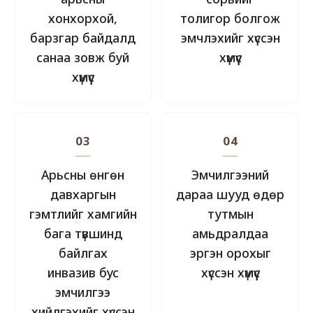
хонхорхой,
толигор болгож
барзгар байдалд
эмчлэхийг хүссэн
санаа зовж буй
хүмүүс
хүмүүс
03
04
Арьсны өнгөн
Эмчилгээний
давхаргын
дараа шууд өдөр
гэмтлийг хамгийн
тутмын
бага түвшинд
амьдралдаа
байлгах
эргэн орохыг
инвазив бус
хүссэн хүмүүс
эмчилгээ
хийлгэхийг хүссэн