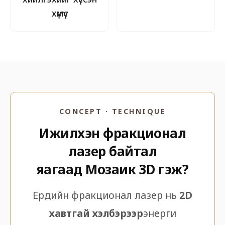
хүмүүс
CONCEPT · TECHNIQUE
Ижилхэн фракционал
лазер байтал
яагаад Мозаик 3D гэж?
Ердийн фракционал лазер нь
2D
хавтгай хэлбэрээр
энерги