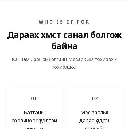
WHO IS IT FOR
Дараах хүмүүст санал болгож
байна
Каннам Соён эмнэлгийн Мозаик 3D тохирох 4
тохиолдол.
01
02
Батганы
Мэс заслын
сорвиноос үүдэлтэй
дараа үлдсэн
арьсны
сорвийг