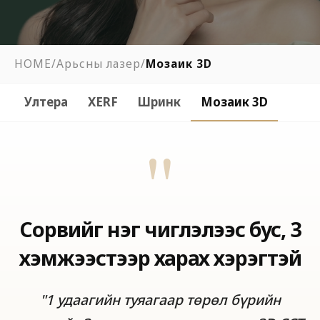
HOME
/
Арьсны лазер
/
Мозаик 3D
Ултера
XERF
Шринк
Мозаик 3D
"
Сорвийг нэг чиглэлээс бус, 3
хэмжээстээр харах хэрэгтэй
"1 удаагийн туяагаар төрөл бүрийн