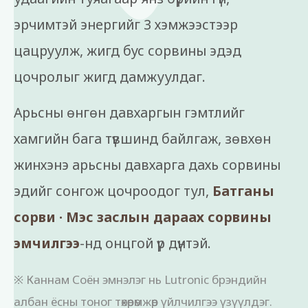
эрчимтэй энергийг 3 хэмжээстээр
цацруулж, жигд бус сорвины эдэд
цочролыг жигд дамжуулдаг.
Арьсны өнгөн давхаргын гэмтлийг
хамгийн бага түвшинд байлгаж, зөвхөн
жинхэнэ арьсны давхарга дахь сорвины
эдийг сонгож цочроодог тул,
Батганы
сорви · Мэс заслын дараах сорвины
эмчилгээ
-нд онцгой үр дүнтэй.
※ Каннам Соён эмнэлэг нь Lutronic брэндийн
албан ёсны тоног төхөөрөмжөөр үйлчилгээ үзүүлдэг.