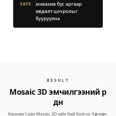
инвазив бус аргаар
SAFE
өвдөлт·цочролыг
бууруулна
RESULT
Mosaic 3D эмчилгээний үр
дүн
Каннам Соён Mosaic 3D-ийн бий болгох 4 өөрчлөлт.