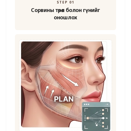
STEP 01
Сорвины төрөл болон
гүнийг
оношлох