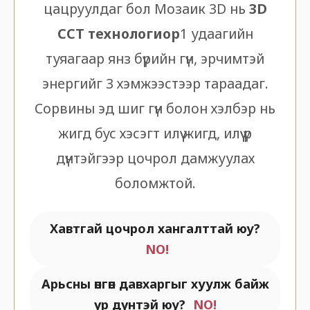
цацруулдаг бол Мозаик 3D нь
3D
CCT технологиор
1 удаагийн
туяагаар янз бүрийн гүн, эрчимтэй
энергийг 3 хэмжээстээр тараадаг.
Сорвины эд шиг гүн болон хэлбэр нь
жигд бус хэсэгт илүү жигд, илүү үр
дүнтэйгээр цочрол дамжуулах
боломжтой.
Хавтгай цочрол хангалттай юу?
NO!
Арьсны өнгөн давхаргыг хуулж байж
үр дүнтэй юу?
NO!