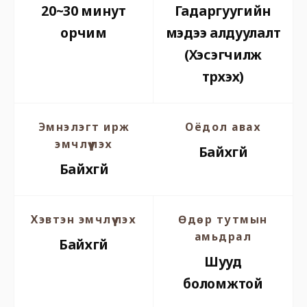
20~30 минут
Гадаргуугийн
орчим
мэдээ алдуулалт
(Хэсэгчилж
түрхэх)
Эмнэлэгт ирж
Оёдол авах
эмчлүүлэх
Байхгүй
Байхгүй
Хэвтэн эмчлүүлэх
Өдөр тутмын
амьдрал
Байхгүй
Шууд
боломжтой