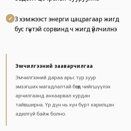
3 хэмжээст энерги цацрагаар жигд
бус гүнтэй сорвинд ч жигд үйлчилнэ
Эмчилгээний зааварчилгаа
Эмчилгээний дараа арьс түр зуур
эмзэгших магадлалтай бөгөөд чийгшүүлэх
арчилгаанд анхаарвал хурдан
тайвширна. Үр дүн нь хүн бүрт харилцан
адилгүй байж болно.