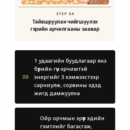
STEP 04
Тайвшруулах·чийгшүүлэх
гэрийн арчилгааны заавар
1 удаагийн буудлагаар янз
бүрийн гүн·эрчимтэй
энергийг 3 хэмжээстээр
3D
сарниулж, сорвины эдэд
жигд дамжуулна
Ойр орчмын эрүүл эдийн
гэмтлийг багасгаж,