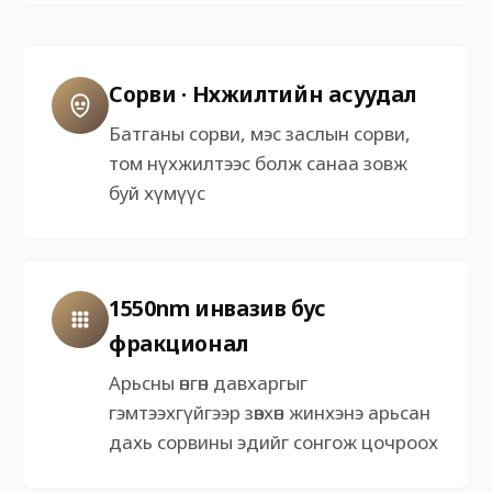
Сорви · Нүхжилтийн асуудал
Батганы сорви, мэс заслын сорви,
том нүхжилтээс болж санаа зовж
буй хүмүүс
1550nm инвазив бус
фракционал
Арьсны өнгөн давхаргыг
гэмтээхгүйгээр зөвхөн жинхэнэ арьсан
дахь сорвины эдийг сонгож цочроох