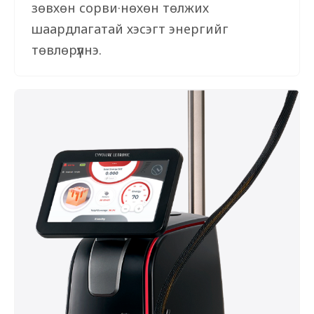
зөвхөн сорви·нөхөн төлжих
шаардлагатай хэсэгт энергийг
төвлөрүүлнэ.