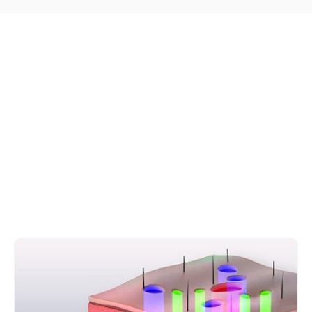
METHOD
3D CCT 3 хэмжээст
цацрагийн зарчим
АНУ-д патентлагдсан Controlled Chaos Technology
— 1 удаагийн буудлагаар төрөл бүрийн энергийг
сарниулж, сорвины эдэд жигд дамжуулна.