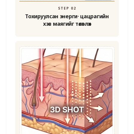
STEP 02
Тохируулсан энерги·
цацрагийн
хэв маягийг төлөвлөх