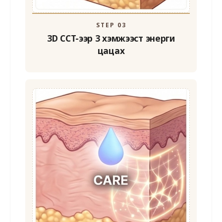
STEP 03
3D CCT-ээр 3 хэмжээст
энерги
цацах