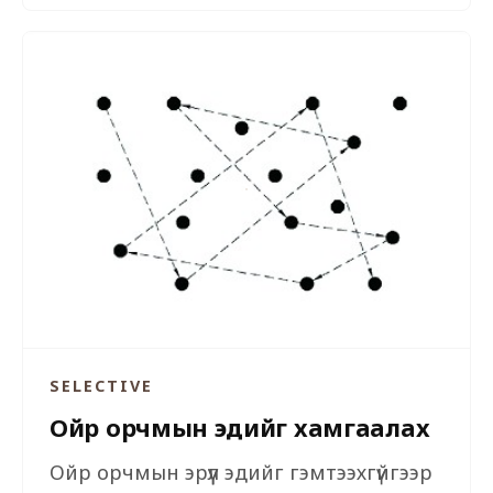
SELECTIVE
Ойр орчмын эдийг хамгаалах
Ойр орчмын эрүүл эдийг гэмтээхгүйгээр