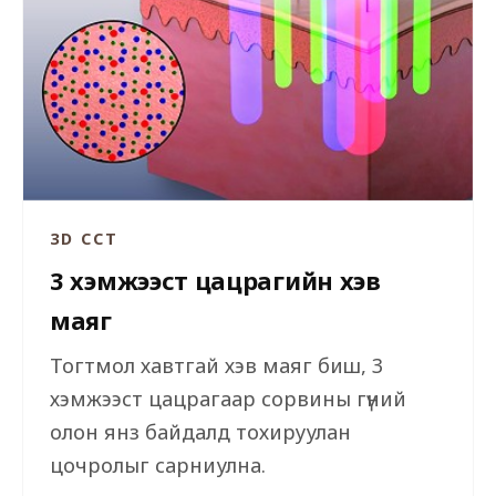
3D CCT
3 хэмжээст цацрагийн хэв
маяг
Тогтмол хавтгай хэв маяг биш, 3
хэмжээст цацрагаар сорвины гүний
олон янз байдалд тохируулан
цочролыг сарниулна.