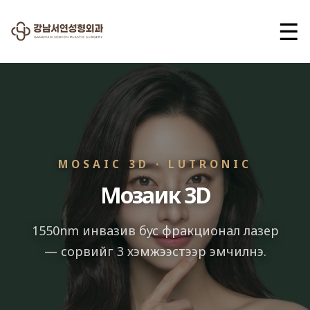
☰
MOSAIC 3D · LUTRONIC
Мозаик 3D
1550nm инвазив бус фракционал лазер
— сорвийг 3 хэмжээстээр эмчилнэ.