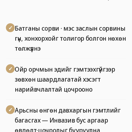
Батганы сорви · мэс заслын сорвины
гүн, хонхорхойг толигор болгон нөхөн
төлжүүлнэ
Ойр орчмын эдийг гэмтээхгүйгээр
зөвхөн шаардлагатай хэсэгт
нарийвчлалтай цочрооно
Арьсны өнгөн давхаргын гэмтлийг
багасгах — Инвазив бус аргаар
өвдөлт·цочролыг бууруулна