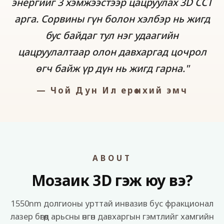
энергийг 3 хэмжээстээр цацруулах 3D CCT
арга. Сорвины гүн болон хэлбэр нь жигд
бус байдаг тул нэг удаагийн
цацруулалтаар олон давхаргад цочрол
өгч байж үр дүн нь жигд гарна."
— Чой Дун Ил ерөнхий эмч
ABOUT
Мозаик 3D гэж юу вэ?
1550nm долгионы урттай инвазив бус фракционал
лазер бөгөөд арьсны өнгөн давхаргын гэмтлийг хамгийн