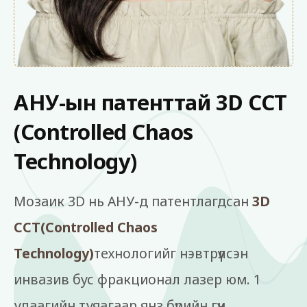
АНУ-ын патенттай 3D CCT
(Controlled Chaos
Technology)
Мозаик 3D нь АНУ-д патентлагдсан
3D
CCT(Controlled Chaos
Technology)
технологийг нэвтрүүлсэн
инвазив бус фракционал лазер юм. 1
удаагийн туяагаар янз бүрийн гүн,