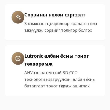
Сорвины нөхөн сэргээлт
3 хэмжээст цочролоор коллаген нөхөн
төлжүүлж, сорвийг толигор болгох
Lutronic албан ёсны тоног
төхөөрөмж
АНУ-ын патенттай 3D CCT
технологи нэвтрүүлсэн, албан ёсны
баталгаат тоног төхөөрөмж ашиглах