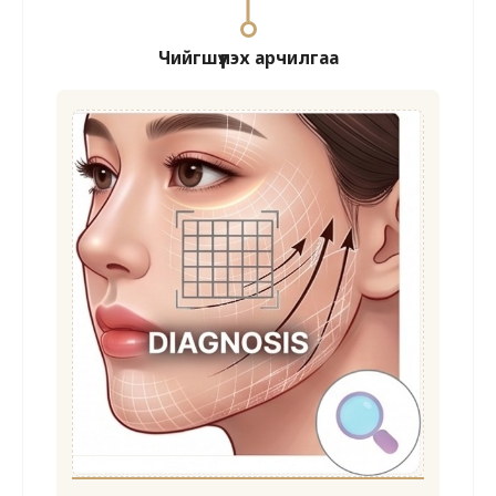
Чийгшүүлэх арчилгаа