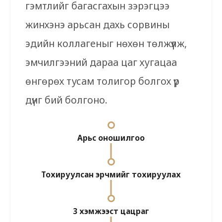
гэмтлийг багасгахын зэрэгцээ
жинхэнэ арьсан дахь сорвины
эдийн коллагеныг нөхөн төлжүүлж,
эмчилгээний дараа цаг хугацаа
өнгөрөх тусам толигор болгох үр
дүнг бий болгоно.
Арьс оношилгоо
Тохируулсан эрчмийг тохируулах
3 хэмжээст цацраг