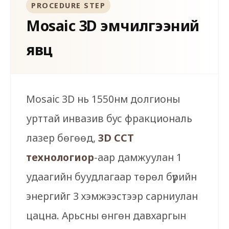
PROCEDURE STEP
Mosaic 3D эмчилгээний
явц
Mosaic 3D нь 1550нм долгионы
урттай инвазив бус фракциональ
лазер бөгөөд,
3D CCT
технологиор
-аар дамжуулан 1
удаагийн буудлагаар төрөл бүрийн
энергийг 3 хэмжээстээр сарниулан
цацна. Арьсны өнгөн давхаргын