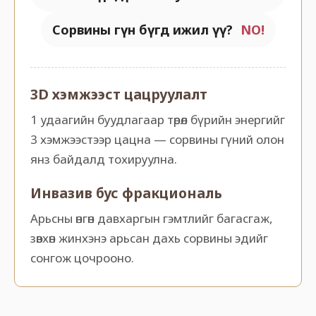
Сорвины гүн бүгд ижил үү?
NO!
3D хэмжээст цацруулалт
1 удаагийн буудлагаар төрөл бүрийн энергийг
3 хэмжээстээр цацна — сорвины гүний олон
янз байдалд тохируулна.
Инвазив бус фракциональ
Арьсны өнгөн давхаргын гэмтлийг багасгаж,
зөвхөн жинхэнэ арьсан дахь сорвины эдийг
сонгож цочрооно.