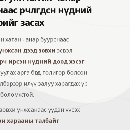
аас өөрчлөгдсөн нүдний
рийг засах
н хатан чанар буурснаас
унжсан дээд зовхи
эсвэл
арч ирсэн нүдний доод хэсэг
-
уулах арга бөгөөд толигор болсон
лбэрээр илүү залуу харагдах үр
х боломжтой.
зовхи унжсанаас үүдэн үүсэх
н харааны талбайг