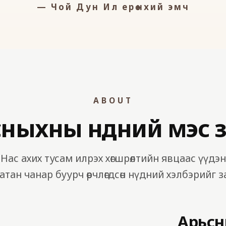
— Чой Дун Ил ерөнхий эмч
ABOUT
ныхны нүдний мэс з
Нас ахих тусам илрэх хөгшрөлтийн явцаас үүдэн
атан чанар буурч өөрчлөгдсөн нүдний хэлбэрийг з
Арьсн