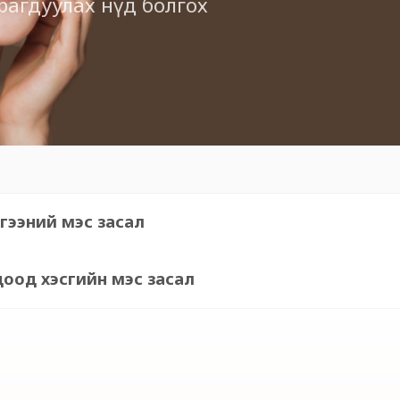
арагдуулах нүд болгох
гээний мэс засал
доод хэсгийн мэс засал