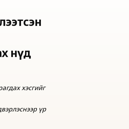
лээтсэн
ах нүд
рагдах хэсгийг
двэрлэснээр үр