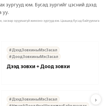
аах зургууд юм. Бусад зургийг цэсний дээд
а уу.
сэн, засвар оруулаагүй жинхэнэ зургууд юм. Цаашид бусад байгууллага
⇆
BEFORE
AFTER
#ДээдЗовхиныМэсЗасал
#ДоодЗовхиныМэсЗасал
Дээд зовхи + Доод зовхи
⇆
BEFORE
AFTER
›
#ДээдЗовхиныМэсЗасал
#НүднийДоодӨөхШилжүүлэнБайрлуулах