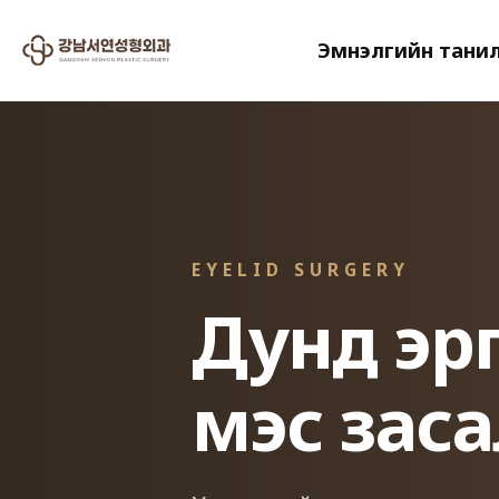
Эмнэлгийн тани
EYELID SURGERY
Дунд эр
мэс заса