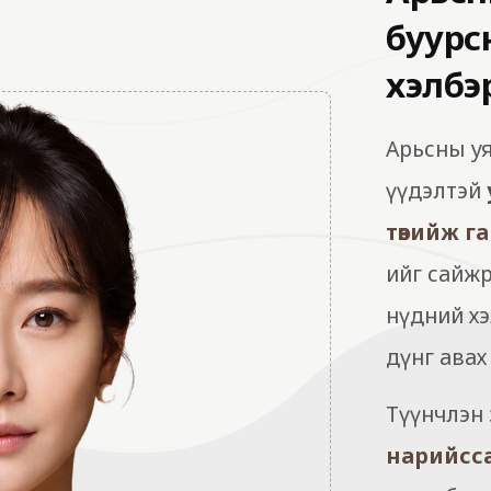
буурсн
хэлбэ
Арьсны уя
үүдэлтэй
төвийж г
ийг сайжр
нүдний хэ
дүнг ава
Түүнчлэн 
нарийсса