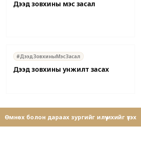
Дээд зовхины мэс засал
⇆
BEFORE
AFTER
#ДээдЗовхиныМэсЗасал
Дээд зовхины унжилт засах
Өмнөх болон дараах зургийг илүү ихийг үзэх