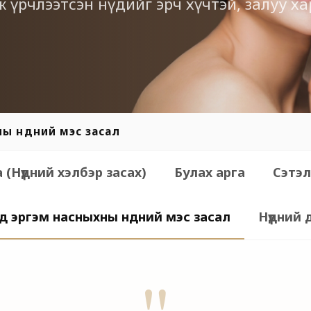
ж үрчлээтсэн нүдийг эрч хүчтэй, залуу х
Мозаик 3D
Өмнөх ба дараах GIF
Режуран хийллер
Нүдний доод зовхины мэс
засал
Төстэй тохиолдол хайх
Скинбүүстер
Сэтгэгдэл
ы нүдний мэс засал
 (Нүдний хэлбэр засах)
Булах арга
Сэтэл
д эргэм насныхны нүдний мэс засал
Нүдний 