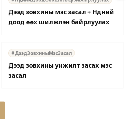
Дээд зовхины мэс засал + Нүдний
доод өөх шилжүүлэн байрлуулах
⇆
BEFORE
AFTER
#ДээдЗовхиныМэсЗасал
Дээд зовхины унжилт засах мэс
засал