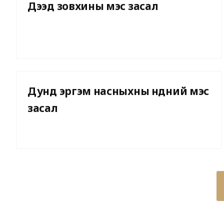
Дээд зовхины мэс засал
⇆
BEFORE
AFTER
Дунд эргэм насныхны нүдний мэс
засал