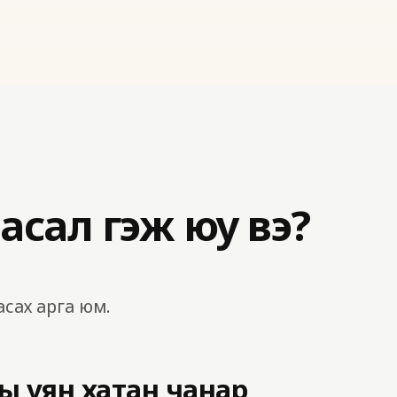
асал гэж юу вэ?
асах арга юм.
ы уян хатан чанар