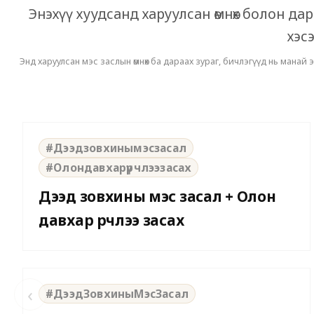
Энэхүү хуудсанд харуулсан өмнөх болон да
хэсэ
Энд харуулсан мэс заслын өмнөх ба дараах зураг, бичлэгүүд нь манай
⇆
BEFORE
AFTER
#Дээдзовхинымэсзасал
#Олондавхарүрчлээзасах
Дээд зовхины мэс засал + Олон
давхар үрчлээ засах
⇆
BEFORE
AFTER
‹
#ДээдЗовхиныМэсЗасал