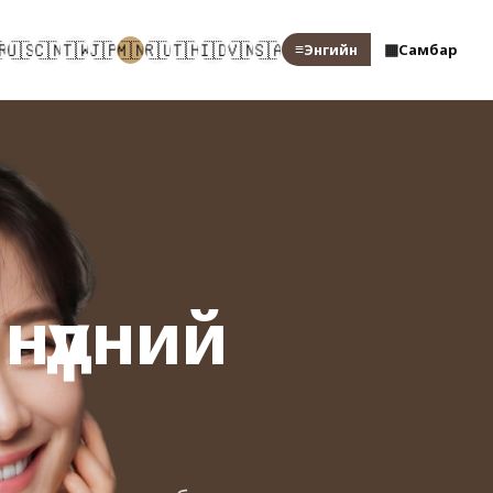
🇷
🇺🇸
🇨🇳
🇹🇼
🇯🇵
🇲🇳
🇷🇺
🇹🇭
🇮🇩
🇻🇳
🇸🇦
≡
▦
Энгийн
Самбар
нүдний