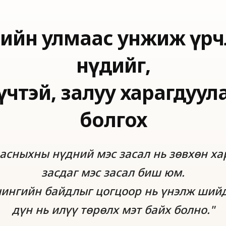
"
лтийн улмаас унжиж үрч
нүдийг,
үчтэй, залуу харагдуул
болгох
асныхны нүдний мэс засал нь зөвхөн ха
засдаг мэс засал биш юм.
лчингийн байдлыг цогцоор нь үнэлж ший
дүн нь илүү төрөлх мэт байх болно."