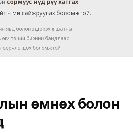
он
сормуус нүд рүү хатгах
ийг ч мөн сайжруулах боломжтой.
н явц болон эдгэрэх үе шатны
ь өвчтөний биеийн байдлаас
 өөрчлөгдөх боломжтой.
слын өмнөх болон
д