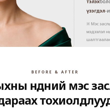
тэлэх
бол
үзэгдэл
-
※ Мэс заслы
мэдээлэл н
шалтгаалан
BEFORE & AFTER
ыхны нүдний мэс за
дараах тохиолдлуу