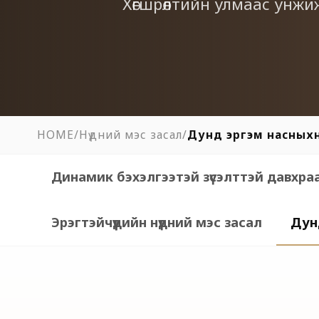
Хөгшрөлтийн улмаас унжи
HOME
/
Нүдний мэс засал
/
Дунд эргэм насныхн
Динамик бэхэлгээтэй зүсэлттэй давхраа
Эрэгтэйчүүдийн нүдний мэс засал
Дун