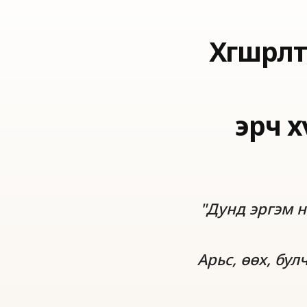
Хөгшрө
эрч х
"Дунд эргэм н
Арьс, өөх, бу