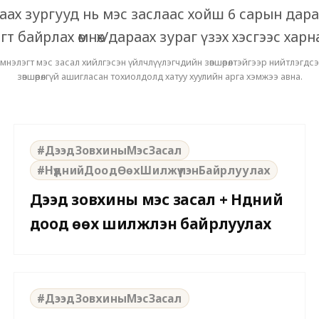
раах зургууд нь мэс заслаас хойш 6 сарын дар
гт байрлах өмнөх/дараах зураг үзэх хэсгээс харн
 эмнэлэгт мэс засал хийлгэсэн үйлчлүүлэгчдийн зөвшөөрөлтэйгээр нийтлэгд
зөвшөөрөлгүй ашигласан тохиолдолд хатуу хуулийн арга хэмжээ авна.
⇆
BEFORE
AFTER
#ДээдЗовхиныМэсЗасал
#НүднийДоодӨөхШилжүүлэнБайрлуулах
Дээд зовхины мэс засал + Нүдний
доод өөх шилжүүлэн байрлуулах
⇆
BEFORE
AFTER
#ДээдЗовхиныМэсЗасал