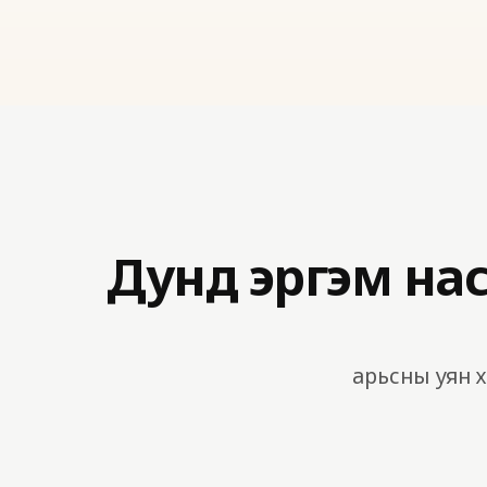
Дунд эргэм нас
арьсны уян х