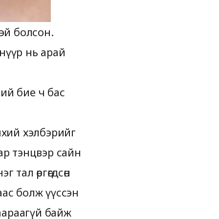
эй болсон.
нүүр нь арай
ий бие ч бас
өнхий хэлбэрийг
ар тэнцвэр сайн
г тал өргөгдсөн
аас болж үүссэн
заараагүй байж