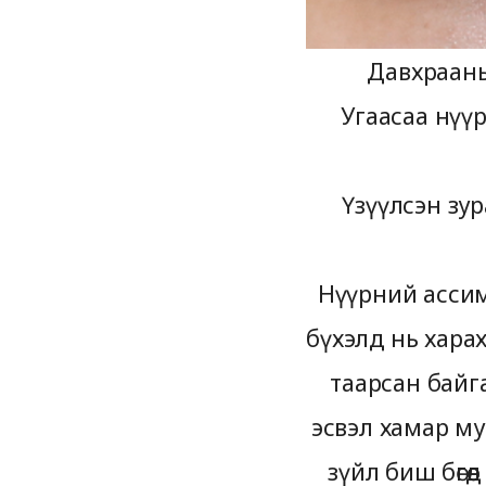
Давхрааны
Угаасаа нүү
Үзүүлсэн зу
Нүүрний ассиме
бүхэлд нь хара
таарсан байгаа
эсвэл хамар му
зүйл биш бөгө