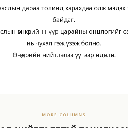
заслын дараа толинд харахдаа олж мэдэх
байдаг.
слын өмнө өөрийн нүүр царайны онцлогийг 
нь чухал гэж үзэж болно.
Өнөөдрийн нийтлэлээ үүгээр өндөрлөе.
MORE COLUMNS