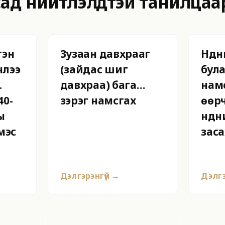
сад нийтлэлүүдтэй танилцаа
гэн
Зузаан давхрааг
Нүд
члээ
(зайдас шиг
бул
давхраа) бага
нам
40-
зэрэг намсгах
өөрч
ы
нүдн
мэс
заса
Дэлгэрэнгүй →
Дэлгэ