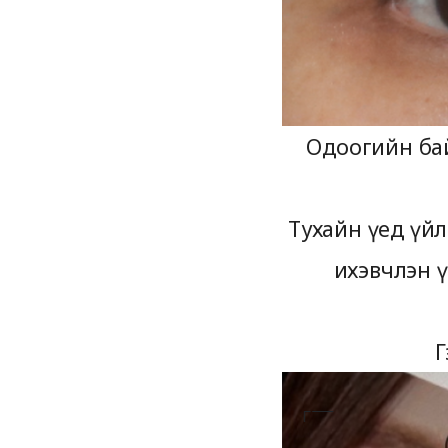
Одоогийн бай
Тухайн үед үйл
ихэвчлэн ү
Г