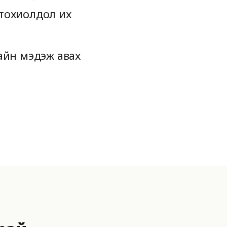
 тохиолдол их
сайн мэдэж авах