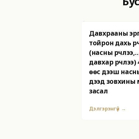
Бу
Давхрааны эр
тойрон дахь үр
(насны үрчлээ,
давхар үрчлээ) 
өөс дээш насн
дээд зовхины 
засал
Дэлгэрэнгүй →