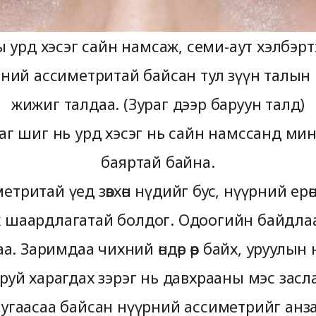
 урд хэсэг сайн намсаж, семи-аут хэлбэрт
рний ассиметритай байсан тул зүүн талын 
жижиг талдаа. (Зураг дээр баруун талд)
раг шиг нь урд хэсэг нь сайн намссанд мин
баяртай байна.
тритай үед зөвхөн нүдийг бус, нүүрний ер
х шаардлагатай болдог. Одоогийн байдла
. Заримдаа чихний өндөр өөр байх, уруулын нэ
руй харагдах зэрэг нь давхрааны мэс засл
өд угаасаа байсан нүүрний ассиметрийг ан