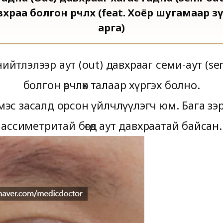
Мозаик 3D
Өмнөх ба дараах GIF
Режуран хийллер
Нүдний доод зовхины мэс
храа болгон өөрчлөх (feat. Хоёр шугамаар з
засал
арга)
Төстэй тохиолдол хайх
Скинбүүстер
Сэтгэгдэл
ийтлэлээр аут (out) давхрааг семи-аут (se
болгон өөрчлөх талаар хүргэх болно.
 мэс засалд орсон үйлчлүүлэгч юм. Бага з
ассиметритай бөгөөд аут давхраатай байсан.