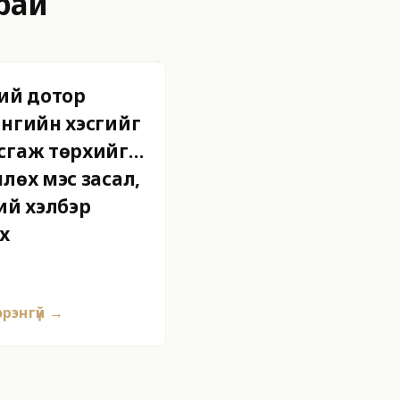
рай
ний дотор
ангийн хэсгийг
сгаж төрхийг
лөх мэс засал,
ий хэлбэр
х
рэнгүй →