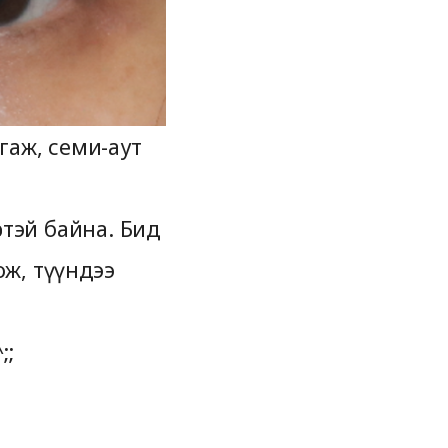
гаж, семи-аут
ртэй байна. Бид
ож, түүндээ
;;