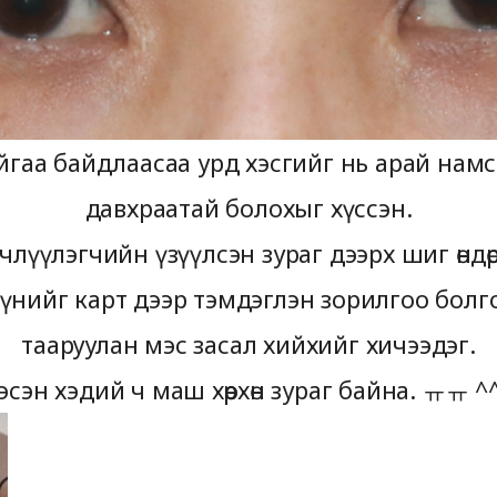
гаа байдлаасаа урд хэсгийг нь арай намс
давхраатай болохыг хүссэн.
члүүлэгчийн үзүүлсэн зураг дээрх шиг өндө
үнийг карт дээр тэмдэглэн зорилгоо болг
тааруулан мэс засал хийхийг хичээдэг.
эсэн хэдий ч маш хөөрхөн зураг байна. ㅠㅠ ^^