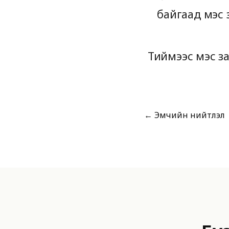
байгаад мэс 
Тиймээс мэс за
← Эмчийн нийтлэл