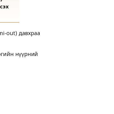
үсэх
mi-out) давхраа
эргийн нүүрний