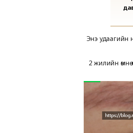
дав
Энэ удаагийн н
2 жилийн өмнө