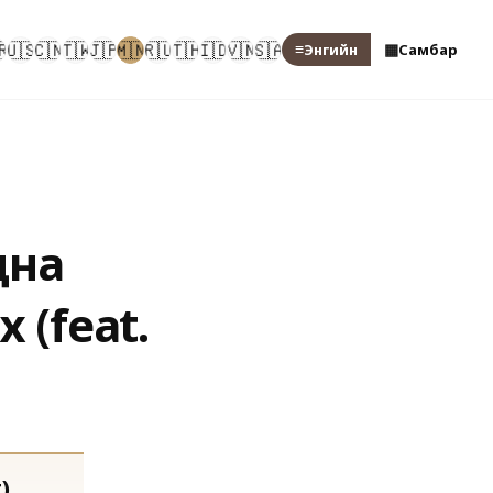
🇷
🇺🇸
🇨🇳
🇹🇼
🇯🇵
🇲🇳
🇷🇺
🇹🇭
🇮🇩
🇻🇳
🇸🇦
≡
▦
Энгийн
Самбар
дна
х (feat.
)