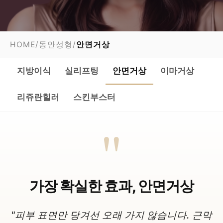
HOME
/
동안성형
/
안면거상
지방이식
실리프팅
안면거상
이마거상
리쥬란힐러
스킨부스터
"
가장 확실한 효과, 안면거상
"피부 표면만 당겨선 오래 가지 않습니다. 근막