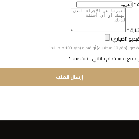
ة
*
شارة
*
ديو (اختياري)
 أو فيديو (حتى 100 ميجابايت).
جمع واستخدام بياناتي الشخصية.
*
إرسال الطلب