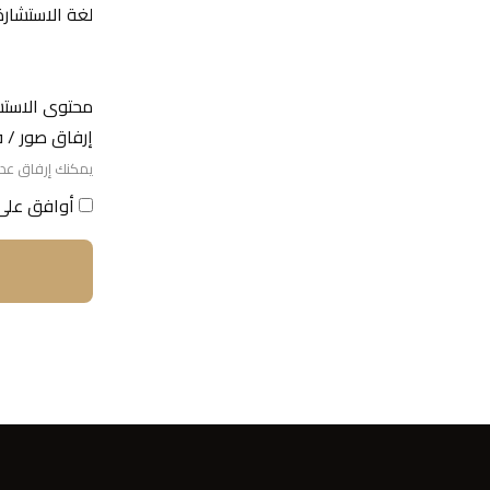
لغة الاستشار
محتوى الاست
إرفاق صور / في
يمكنك إرفاق عدة صور (حتى 10 ميجابايت)
أوافق على 