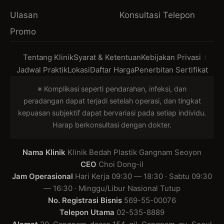
Ulasan
Konsultasi Telepon
Promo
Tentang Klinik
Syarat & Ketentuan
Kebijakan Privasi
Jadwal Praktik
Lokasi
Daftar Harga
Penerbitan Sertifikat
※ Komplikasi seperti pendarahan, infeksi, dan
peradangan dapat terjadi setelah operasi, dan tingkat
kepuasan subjektif dapat bervariasi pada setiap individu.
Harap berkonsultasi dengan dokter.
Nama Klinik
Klinik Bedah Plastik Gangnam Seoyon
CEO
Choi Dong-il
Jam Operasional
Hari Kerja 09:30 — 18:30 · Sabtu 09:30
— 16:30 · Minggu/Libur Nasional Tutup
No. Registrasi Bisnis
569-55-00076
Telepon Utama
02-535-8889