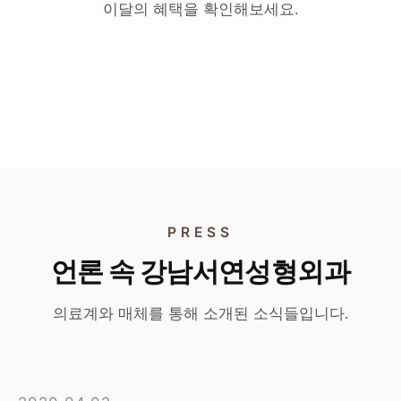
리쥬란 · 리투오
160만원
이달의 혜택을 확인해보세요.
리투오
190만원
각각 55만원
홍지현 원장 단독 이벤트
타 시술 병행 시 45만원
홍지현 원장 단독 이벤트
단독 시술 시 특별가
타 시술과 병행 시 특별가
PRESS
언론 속 강남서연성형외과
의료계와 매체를 통해 소개된 소식들입니다.