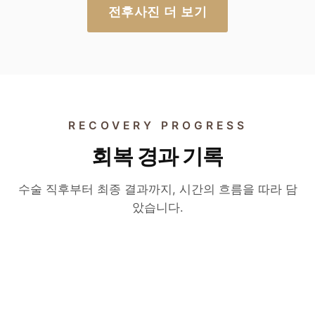
전후사진 더 보기
RECOVERY PROGRESS
회복 경과 기록
수술 후 6개월
수술 후 2개월
절개 눈매교정 변화 영상
수술 후 3개월
수술 직후부터 최종 결과까지, 시간의 흐름을 따라 담
자연유착 매몰 쌍꺼풀 변화
았습니다.
실제 환자의 6개월 경과 — 절개 눈매교정 후 라
두줄따기 · 라인 낮추기 변화
실제 환자의 2개월 경과 — 자연유착 매몰법으
인과 인상이 자리 잡는 과정.
실제 환자의 3개월 경과 — 부기와 자국이 사라
로 자연스러운 라인이 형성되는 과정.
▶
지며 자연스러운 라인이 자리 잡는 과정.
▶
▶