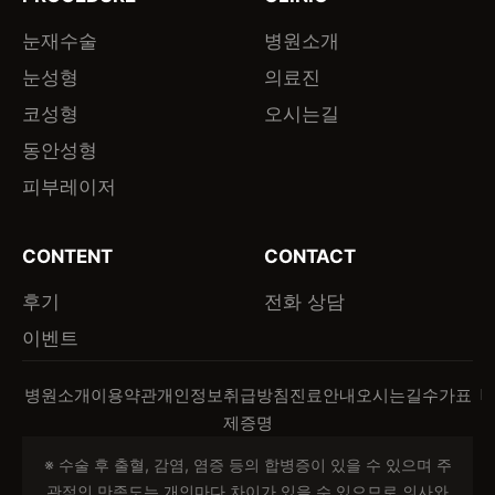
눈재수술
병원소개
눈성형
의료진
코성형
오시는길
동안성형
피부레이저
CONTENT
CONTACT
후기
전화 상담
이벤트
병원소개
이용약관
개인정보취급방침
진료안내
오시는길
수가표
제증명
※ 수술 후 출혈, 감염, 염증 등의 합병증이 있을 수 있으며 주
관적인 만족도는 개인마다 차이가 있을 수 있으므로 의사와