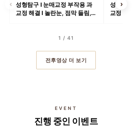
‹
›
성형탐구 I 눈매교정 부작용 과
성형탐구
교정 해결 l 놀란눈, 점막 들림,
교정 꼭
속눈썹 들림
1 / 41
전후영상 더 보기
EVENT
EVENT 01
EVENT 02
진행 중인 이벤트
EVENT 03
세르프 600샷
EVENT 04
울쎄라 600샷