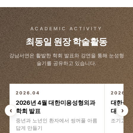
ACADEMIC ACTIVITY
최동일 원장 학술활동
강남서연은 활발한 학회 발표와 강연을 통해 눈성형
술기를 공유하고 있습니다.
3
/3
2026.04
2026
2026년 4월 대한미용성형외과
대한성형
‹
›
학회 발표
대회
중년과 노년인 환자에서 쌍꺼풀 아름
조기교정
답게 만들기