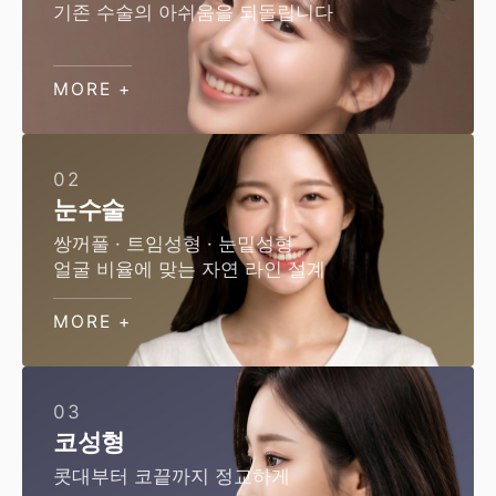
기존 수술의 아쉬움을 되돌립니다
MORE +
02
눈수술
쌍꺼풀 · 트임성형 · 눈밑성형
얼굴 비율에 맞는 자연 라인 설계
MORE +
03
코성형
콧대부터 코끝까지 정교하게