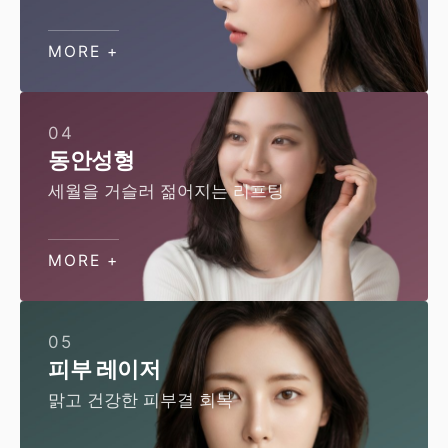
MORE +
04
동안성형
세월을 거슬러 젊어지는 리프팅
MORE +
05
피부 레이저
맑고 건강한 피부결 회복