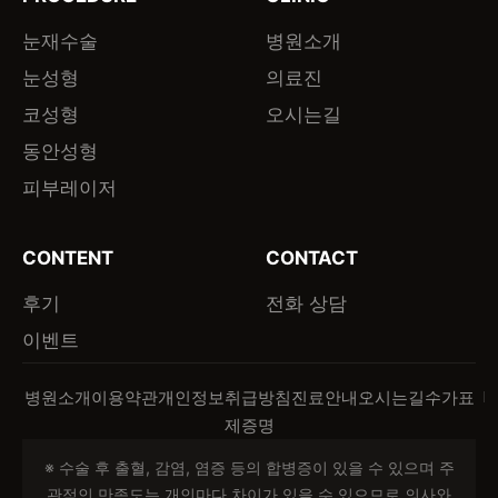
눈재수술
병원소개
눈성형
의료진
코성형
오시는길
동안성형
피부레이저
CONTENT
CONTACT
후기
전화 상담
이벤트
병원소개
이용약관
개인정보취급방침
진료안내
오시는길
수가표
제증명
※ 수술 후 출혈, 감염, 염증 등의 합병증이 있을 수 있으며 주
관적인 만족도는 개인마다 차이가 있을 수 있으므로 의사와