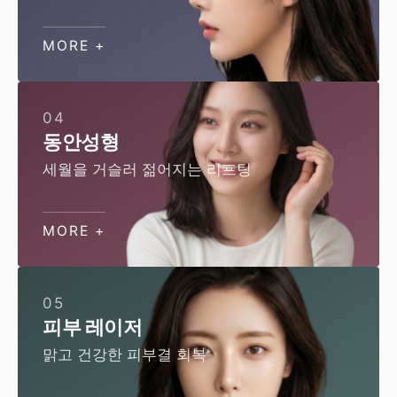
MORE +
04
동안성형
세월을 거슬러 젊어지는 리프팅
MORE +
05
피부 레이저
맑고 건강한 피부결 회복