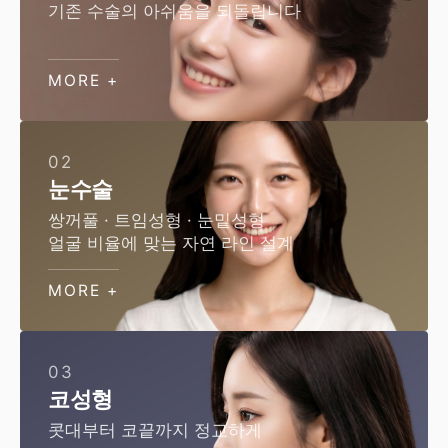
기존 수술의 아쉬움을 되돌립니다
MORE +
02
눈수술
쌍꺼풀 · 트임성형 · 눈밑성형
얼굴 비율에 맞는 자연 라인 설계
MORE +
03
코성형
콧대부터 코끝까지 정교하게