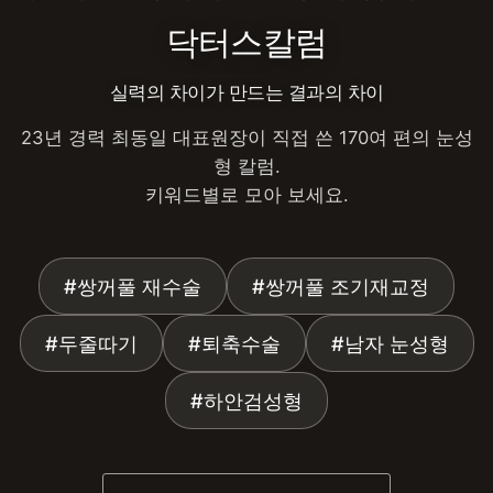
닥터스칼럼
실력의 차이가 만드는 결과의 차이
23년 경력 최동일 대표원장이 직접 쓴 170여 편의 눈성
형 칼럼.
키워드별로 모아 보세요.
#쌍꺼풀 재수술
#쌍꺼풀 조기재교정
#두줄따기
#퇴축수술
#남자 눈성형
#하안검성형