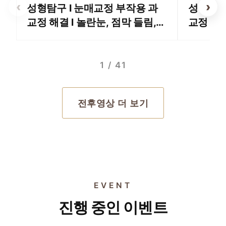
‹
›
성형탐구 I 눈매교정 부작용 과
성형탐구
교정 해결 l 놀란눈, 점막 들림,
교정 꼭
속눈썹 들림
1 / 41
전후영상 더 보기
EVENT
EVENT 01
EVENT 02
진행 중인 이벤트
EVENT 03
세르프 600샷
EVENT 04
울쎄라 600샷