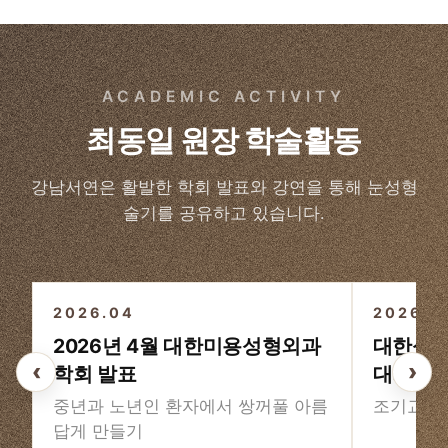
ACADEMIC ACTIVITY
최동일 원장 학술활동
강남서연은 활발한 학회 발표와 강연을 통해 눈성형
술기를 공유하고 있습니다.
3
/3
2026.04
2026
2026년 4월 대한미용성형외과
대한성형
‹
›
학회 발표
대회
중년과 노년인 환자에서 쌍꺼풀 아름
조기교정
답게 만들기