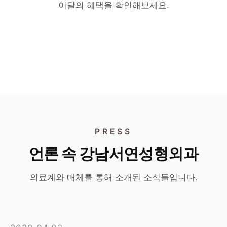
리쥬란 · 리투오
160만원
이달의 혜택을 확인해보세요.
리투오
190만원
각각 55만원
홍지현 원장 단독 이벤트
타 시술 병행 시 45만원
홍지현 원장 단독 이벤트
단독 시술 시 특별가
타 시술과 병행 시 특별가
PRESS
언론 속 강남서연성형외과
의료계와 매체를 통해 소개된 소식들입니다.