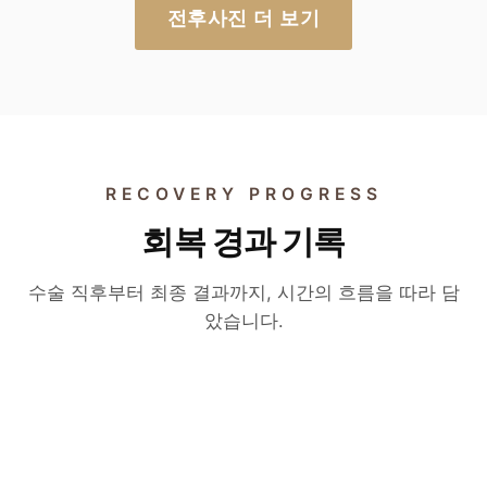
전후사진 더 보기
RECOVERY PROGRESS
회복 경과 기록
수술 후 6개월
수술 후 2개월
절개 눈매교정 변화 영상
수술 후 3개월
수술 직후부터 최종 결과까지, 시간의 흐름을 따라 담
자연유착 매몰 쌍꺼풀 변화
았습니다.
실제 환자의 6개월 경과 — 절개 눈매교정 후 라
두줄따기 · 라인 낮추기 변화
실제 환자의 2개월 경과 — 자연유착 매몰법으
인과 인상이 자리 잡는 과정.
실제 환자의 3개월 경과 — 부기와 자국이 사라
로 자연스러운 라인이 형성되는 과정.
▶
지며 자연스러운 라인이 자리 잡는 과정.
▶
▶