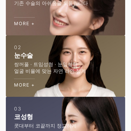
기존 수술의 아쉬움을 되돌립니다
MORE +
02
눈수술
쌍꺼풀 · 트임성형 · 눈밑성형
얼굴 비율에 맞는 자연 라인 설계
MORE +
03
코성형
콧대부터 코끝까지 정교하게