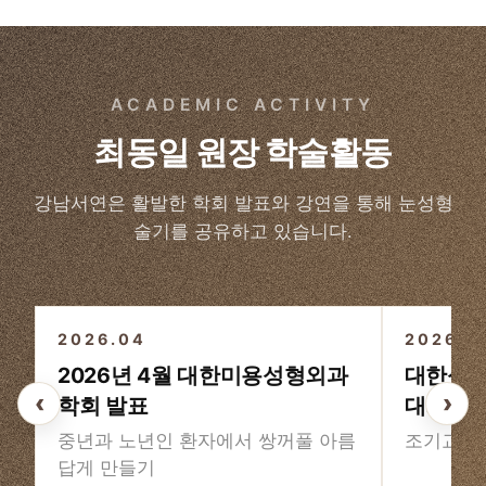
ACADEMIC ACTIVITY
최동일 원장 학술활동
강남서연은 활발한 학회 발표와 강연을 통해 눈성형
술기를 공유하고 있습니다.
3
/3
2026.04
2026
2026년 4월 대한미용성형외과
대한성형
‹
›
학회 발표
대회
중년과 노년인 환자에서 쌍꺼풀 아름
조기교정
답게 만들기