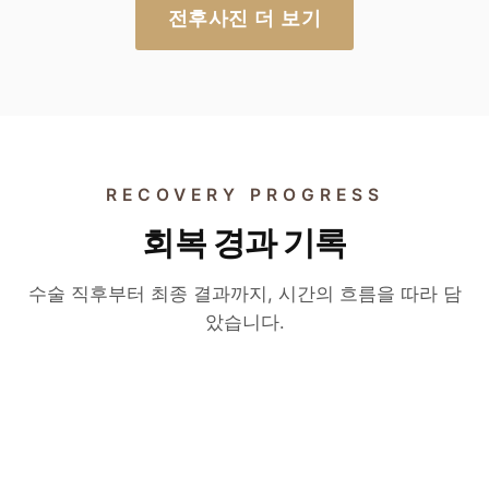
전후사진 더 보기
RECOVERY PROGRESS
회복 경과 기록
수술 후 6개월
수술 후 2개월
절개 눈매교정 변화 영상
수술 후 3개월
수술 직후부터 최종 결과까지, 시간의 흐름을 따라 담
자연유착 매몰 쌍꺼풀 변화
았습니다.
실제 환자의 6개월 경과 — 절개 눈매교정 후 라
두줄따기 · 라인 낮추기 변화
실제 환자의 2개월 경과 — 자연유착 매몰법으
인과 인상이 자리 잡는 과정.
실제 환자의 3개월 경과 — 부기와 자국이 사라
로 자연스러운 라인이 형성되는 과정.
▶
지며 자연스러운 라인이 자리 잡는 과정.
▶
▶