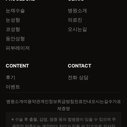
눈재수술
병원소개
눈성형
의료진
코성형
오시는길
동안성형
피부레이저
CONTENT
CONTACT
후기
전화 상담
이벤트
병원소개
이용약관
개인정보취급방침
진료안내
오시는길
수가표
제증명
※ 수술 후 출혈, 감염, 염증 등의 합병증이 있을 수 있으며 주
관적인 만족도는 개인마다 차이가 있을 수 있으므로 의사와