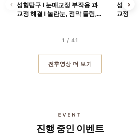
‹
›
성형탐구 I 눈매교정 부작용 과
성형탐구
교정 해결 l 놀란눈, 점막 들림,
교정 꼭
속눈썹 들림
1 / 41
전후영상 더 보기
EVENT
EVENT 01
EVENT 02
진행 중인 이벤트
EVENT 03
세르프 600샷
EVENT 04
울쎄라 600샷