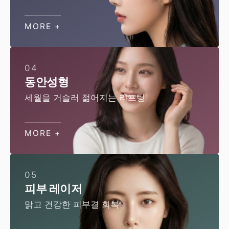
MORE +
04
동안성형
세월을 거슬러 젊어지는 리프팅
MORE +
05
피부 레이저
맑고 건강한 피부결 회복