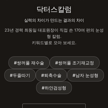
닥터스칼럼
실력의 차이가 만드는 결과의 차이
23년 경력 최동일 대표원장이 직접 쓴 170여 편의 눈성
형 칼럼.
키워드별로 모아 보세요.
#쌍꺼풀 재수술
#쌍꺼풀 조기재교정
#두줄따기
#퇴축수술
#남자 눈성형
#하안검성형