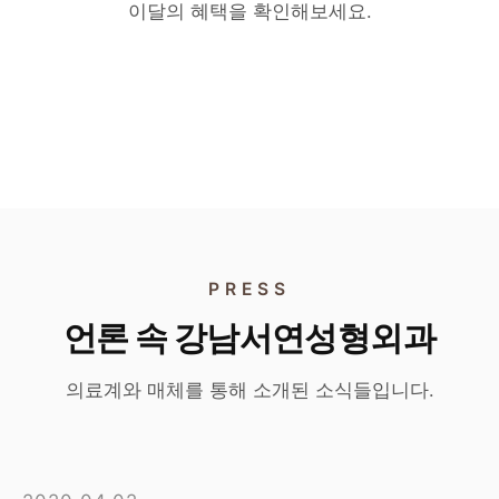
리쥬란 · 리투오
160만원
이달의 혜택을 확인해보세요.
리투오
190만원
각각 55만원
홍지현 원장 단독 이벤트
타 시술 병행 시 45만원
홍지현 원장 단독 이벤트
단독 시술 시 특별가
타 시술과 병행 시 특별가
PRESS
언론 속 강남서연성형외과
의료계와 매체를 통해 소개된 소식들입니다.