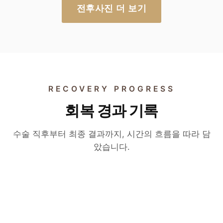
전후사진 더 보기
RECOVERY PROGRESS
회복 경과 기록
수술 후 6개월
수술 후 2개월
절개 눈매교정 변화 영상
수술 후 3개월
수술 직후부터 최종 결과까지, 시간의 흐름을 따라 담
자연유착 매몰 쌍꺼풀 변화
았습니다.
실제 환자의 6개월 경과 — 절개 눈매교정 후 라
두줄따기 · 라인 낮추기 변화
실제 환자의 2개월 경과 — 자연유착 매몰법으
인과 인상이 자리 잡는 과정.
실제 환자의 3개월 경과 — 부기와 자국이 사라
로 자연스러운 라인이 형성되는 과정.
▶
지며 자연스러운 라인이 자리 잡는 과정.
▶
▶