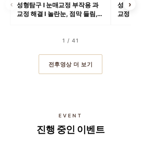
‹
›
성형탐구 I 눈매교정 부작용 과
성형탐구
교정 해결 l 놀란눈, 점막 들림,
교정 꼭
속눈썹 들림
1 / 41
전후영상 더 보기
EVENT
EVENT 01
EVENT 02
진행 중인 이벤트
EVENT 03
세르프 600샷
EVENT 04
울쎄라 600샷