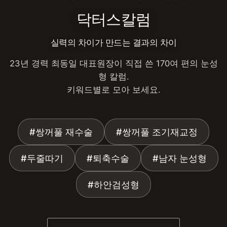
닥터스칼럼
실력의 차이가 만드는 결과의 차이
23년 경력 최동일 대표원장이 직접 쓴 170여 편의 눈성
형 칼럼.
키워드별로 모아 보세요.
#쌍꺼풀 재수술
#쌍꺼풀 조기재교정
#두줄따기
#퇴축수술
#남자 눈성형
#하안검성형