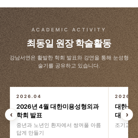
ACADEMIC ACTIVITY
최동일 원장 학술활동
강남서연은 활발한 학회 발표와 강연을 통해 눈성형
술기를 공유하고 있습니다.
3
/3
2026.04
2026
2026년 4월 대한미용성형외과
대한성형
‹
›
학회 발표
대회
중년과 노년인 환자에서 쌍꺼풀 아름
조기교정
답게 만들기