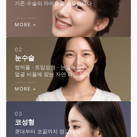
기존 수술의 아쉬움을 되돌립니다
MORE +
02
눈수술
쌍꺼풀 · 트임성형 · 눈밑성형
얼굴 비율에 맞는 자연 라인 설계
MORE +
03
코성형
콧대부터 코끝까지 정교하게