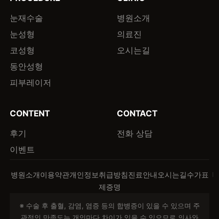
눈재수술
병원소개
눈성형
의료진
코성형
오시는길
동안성형
피부레이저
CONTENT
CONTACT
후기
전화 상담
이벤트
병원소개
이용약관
개인정보취급방침
진료안내
오시는길
수가표
제증명
※ 수술 후 출혈, 감염, 염증 등의 합병증이 있을 수 있으며 주
관적인 만족도는 개인마다 차이가 있을 수 있으므로 의사와