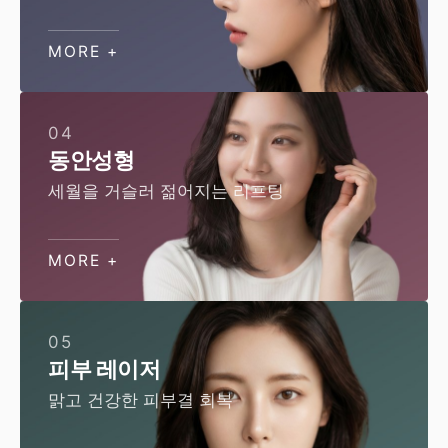
MORE +
04
동안성형
세월을 거슬러 젊어지는 리프팅
MORE +
05
피부 레이저
맑고 건강한 피부결 회복