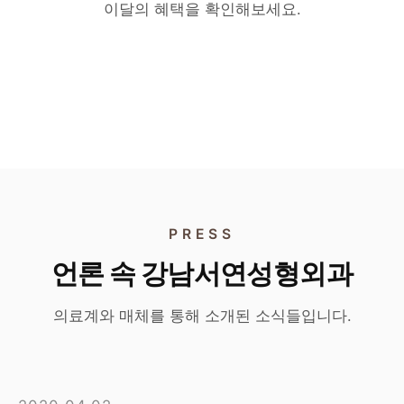
리쥬란 · 리투오
160만원
이달의 혜택을 확인해보세요.
리투오
190만원
각각 55만원
홍지현 원장 단독 이벤트
타 시술 병행 시 45만원
홍지현 원장 단독 이벤트
단독 시술 시 특별가
타 시술과 병행 시 특별가
PRESS
언론 속 강남서연성형외과
의료계와 매체를 통해 소개된 소식들입니다.