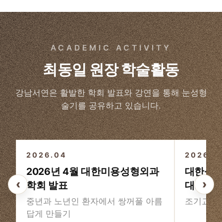
ACADEMIC ACTIVITY
최동일 원장 학술활동
강남서연은 활발한 학회 발표와 강연을 통해 눈성형
술기를 공유하고 있습니다.
3
/3
2026.04
2026
2026년 4월 대한미용성형외과
대한성형
‹
›
학회 발표
대회
중년과 노년인 환자에서 쌍꺼풀 아름
조기교정
답게 만들기