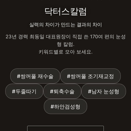
닥터스칼럼
실력의 차이가 만드는 결과의 차이
23년 경력 최동일 대표원장이 직접 쓴 170여 편의 눈성
형 칼럼.
키워드별로 모아 보세요.
#쌍꺼풀 재수술
#쌍꺼풀 조기재교정
#두줄따기
#퇴축수술
#남자 눈성형
#하안검성형