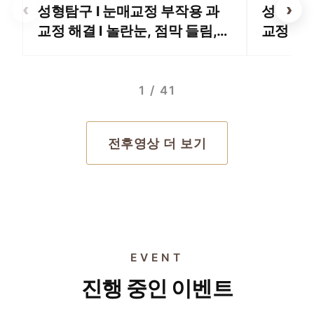
‹
›
성형탐구 I 눈매교정 부작용 과
성형탐구
교정 해결 l 놀란눈, 점막 들림,
교정 꼭
속눈썹 들림
1 / 41
전후영상 더 보기
EVENT
EVENT 01
EVENT 02
진행 중인 이벤트
EVENT 03
세르프 600샷
EVENT 04
울쎄라 600샷