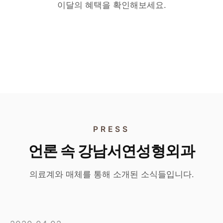
리쥬란 · 리투오
160만원
이달의 혜택을 확인해보세요.
리투오
190만원
각각 55만원
홍지현 원장 단독 이벤트
타 시술 병행 시 45만원
홍지현 원장 단독 이벤트
단독 시술 시 특별가
타 시술과 병행 시 특별가
PRESS
언론 속 강남서연성형외과
의료계와 매체를 통해 소개된 소식들입니다.