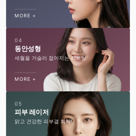
MORE +
04
동안성형
세월을 거슬러 젊어지는 리프팅
MORE +
05
피부 레이저
맑고 건강한 피부결 회복