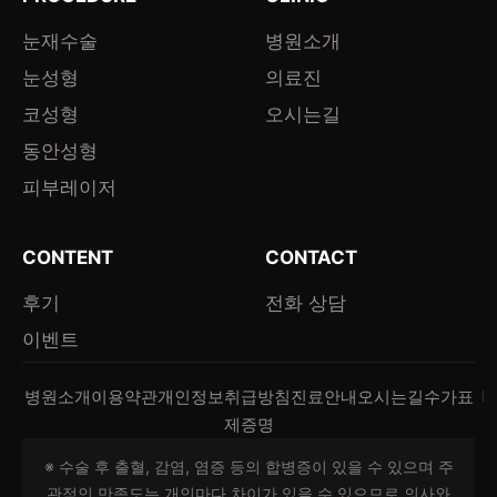
눈재수술
병원소개
눈성형
의료진
코성형
오시는길
동안성형
피부레이저
CONTENT
CONTACT
후기
전화 상담
이벤트
병원소개
이용약관
개인정보취급방침
진료안내
오시는길
수가표
제증명
※ 수술 후 출혈, 감염, 염증 등의 합병증이 있을 수 있으며 주
관적인 만족도는 개인마다 차이가 있을 수 있으므로 의사와