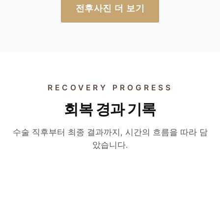
전후사진 더 보기
RECOVERY PROGRESS
회복 경과 기록
수술 후 6개월
수술 후 2개월
절개 눈매교정 변화 영상
수술 후 3개월
수술 직후부터 최종 결과까지, 시간의 흐름을 따라 담
자연유착 매몰 쌍꺼풀 변화
았습니다.
실제 환자의 6개월 경과 — 절개 눈매교정 후 라
두줄따기 · 라인 낮추기 변화
실제 환자의 2개월 경과 — 자연유착 매몰법으
인과 인상이 자리 잡는 과정.
실제 환자의 3개월 경과 — 부기와 자국이 사라
로 자연스러운 라인이 형성되는 과정.
▶
지며 자연스러운 라인이 자리 잡는 과정.
▶
▶