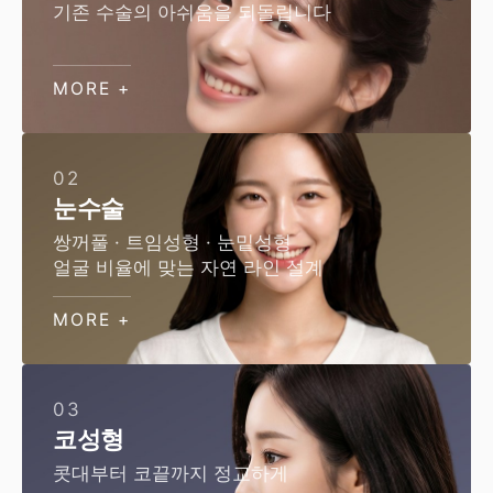
기존 수술의 아쉬움을 되돌립니다
MORE +
02
눈수술
쌍꺼풀 · 트임성형 · 눈밑성형
얼굴 비율에 맞는 자연 라인 설계
MORE +
03
코성형
콧대부터 코끝까지 정교하게