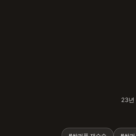
강남서연성형외과 — 강남 성형
23년
#쌍꺼풀 재수술
#쌍꺼