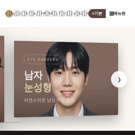
🇰🇷
🇺🇸
🇨🇳
🇹🇼
🇯🇵
🇲🇳
🇷🇺
🇹🇭
🇮🇩
🇻🇳
🇸🇦
≡
기본
▦
메뉴판
EYE SURGERY
남자
›
눈성형
자연스러운 남성 라인 설계