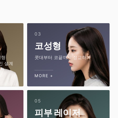
03
코성형
성형
콧대부터 코끝까지 정교하게
인 설계
MORE +
05
피부 레이저