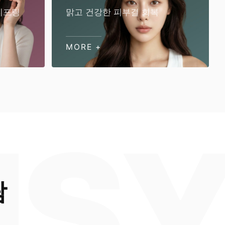
리프팅
맑고 건강한 피부결 회복
MORE +
람