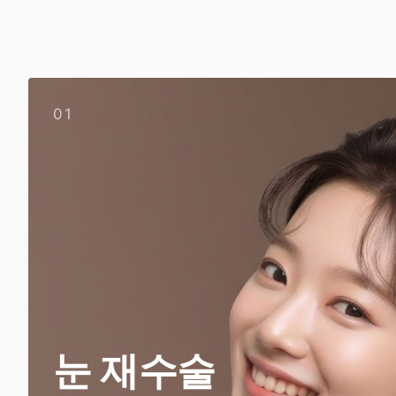
01
눈 재수술