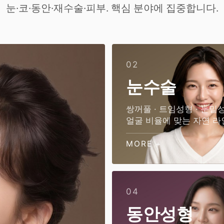
눈·코·동안·재수술·피부. 핵심 분야에 집중합니다.
02
눈수술
쌍꺼풀 · 트임성형 · 눈밑
얼굴 비율에 맞는 자연 라
MORE +
04
동안성형