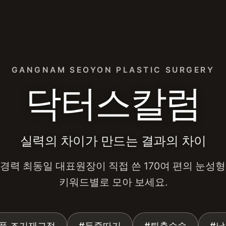
외과 눈성형·쌍꺼풀 재수술·눈매
GANGNAM SEOYON PLASTIC SURGERY
닥터스칼럼
실력의 차이가 만드는 결과의 차이
 경력 최동일 대표원장이 직접 쓴 170여 편의 눈성형
키워드별로 모아 보세요.
풀 조기재교정
#두줄따기
#퇴축수술
#남