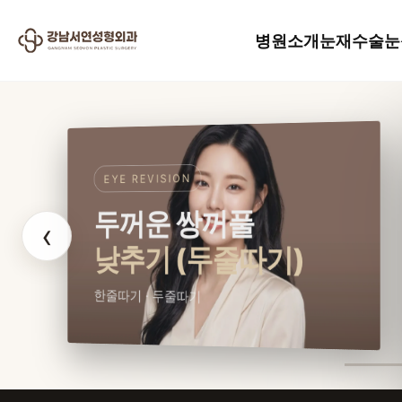
병원소개
눈재수술
눈
EYE REVISION
두꺼운 쌍꺼풀
‹
낮추기 (두줄따기)
한줄따기 · 두줄따기