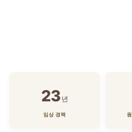
23
년
임상 경력
원