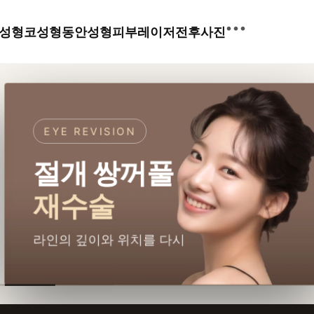
•••
성형
코성형
동안성형
피부레이저
전후사진
EYE REVISION
절개 쌍꺼풀
재수술
라인의 깊이와 위치를 다시